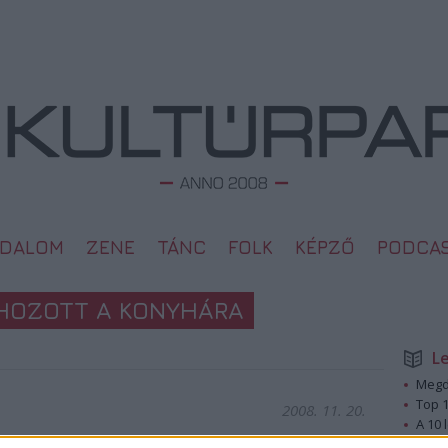
ODALOM
ZENE
TÁNC
FOLK
KÉPZŐ
PODCA
 HOZOTT A KONYHÁRA
L
Megd
Top 1
2008. 11. 20.
A 10 
Megj