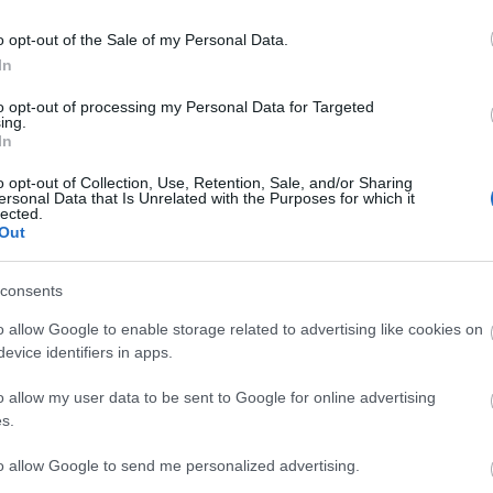
o opt-out of the Sale of my Personal Data.
In
to opt-out of processing my Personal Data for Targeted
ing.
In
o opt-out of Collection, Use, Retention, Sale, and/or Sharing
ersonal Data that Is Unrelated with the Purposes for which it
lected.
Out
consents
o allow Google to enable storage related to advertising like cookies on
evice identifiers in apps.
I
SZÁGULDÁS,
ŐRÜLT NAP,
AZ ÉV EGYIK
SÁRKÁNYOK,
ŐRÜLT FILM: JÖN
LEGJOBBAN
o allow my user data to be sent to Google for online advertising
ROSSZFIÚK – A
A RANDOM!
VÁRT FILMJE
s.
NYÁR 10
TAROLT A
LEGKEDVELTEBB
CINEFESTEN
to allow Google to send me personalized advertising.
MOZIJA