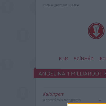
2026. augusztus 8. – László
FILM
SZÍNHÁZ
IR
ANGELINA 1 MILLIÁRDOT
Kultúrpart
a szerző friss bejegyzései