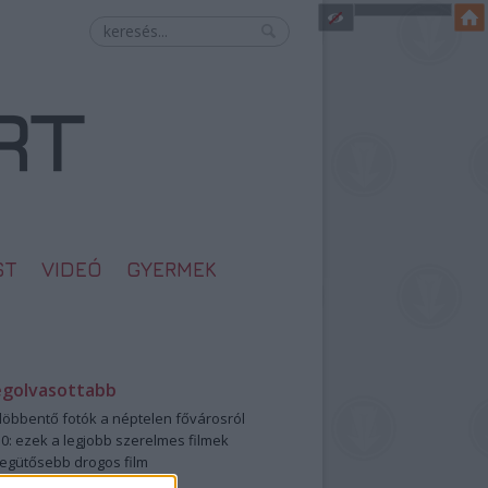
ST
VIDEÓ
GYERMEK
egolvasottabb
öbbentő fotók a néptelen fővárosról
0: ezek a legjobb szerelmes filmek
legütősebb drogos film
öttek a meztelen hősnők