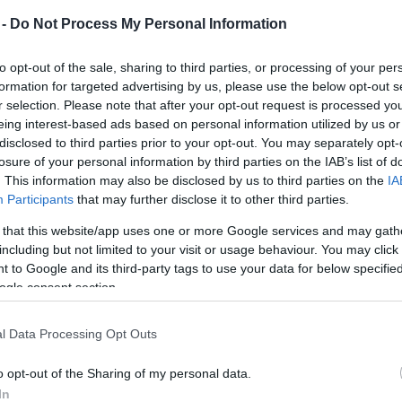
Mezt
 -
Do Not Process My Personal Information
A fo
na Jolie már most biztos lehet abban, hogy jó évet
A leg
zbevétele átlépte az egymilliárd dolláros álomhatárt.
Mezt
to opt-out of the sale, sharing to third parties, or processing of your per
Kész
formation for targeted advertising by us, please use the below opt-out s
Angie idén olyan kasszasikereket jegyzett, mint a
Nézd
r selection. Please note that after your opt-out request is processed y
készü
Wanted és a Kung Fu Panda – utóbbiban a hangját
eing interest-based ads based on personal information utilized by us or
disclosed to third parties prior to your opt-out. You may separately opt-
kölcsönözte az egyik animált szereplőnek.
Hírle
losure of your personal information by third parties on the IAB’s list of
Amerikában most mutatták be az Elcserélt életek
. This information may also be disclosed by us to third parties on the
IA
című drámát, amelyért akár Oscart is kaphat.
Participants
that may further disclose it to other third parties.
A megtörtént eset alapján készült filmben
Angelina egy anyát alakít, akinek eltűnik a kisfia.
 that this website/app uses one or more Google services and may gath
including but not limited to your visit or usage behaviour. You may click 
A rendőrség gyorsan le akarja zárni az ügyet,
 to Google and its third-party tags to use your data for below specifi
ogle consent section.
ezért fenyegetéssel ráveszik, hogy egy másik fiút
ismerjen el a gyerekének. A nő nem hagyja magát,
cióval.
l Data Processing Opt Outs
 február 12.)
o opt-out of the Sharing of my personal data.
In