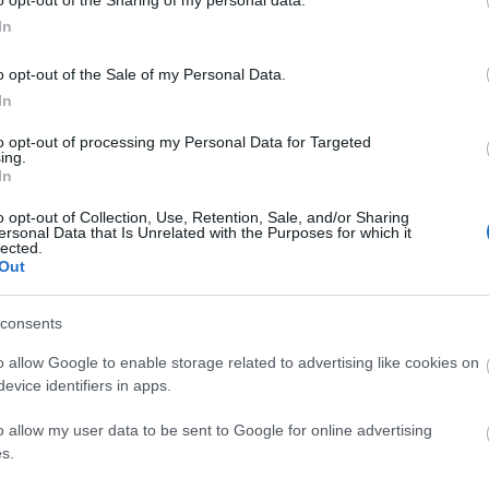
o opt-out of the Sharing of my personal data.
In
imi dombokon, Santa Barbara északnyugati részén,
o opt-out of the Sale of my Personal Data.
óban. Eddig közel 800 ház égett le Kalifornia
In
űzvészében, amely miatt az állam kormányzója,
gállapotot is kihirdette. Nem kizárt, hogy egész
to opt-out of processing my Personal Data for Targeted
ing.
, ugyanis leégett egy villamos erőmű is.
In
o opt-out of Collection, Use, Retention, Sale, and/or Sharing
ersonal Data that Is Unrelated with the Purposes for which it
lected.
Out
consents
o allow Google to enable storage related to advertising like cookies on
evice identifiers in apps.
o allow my user data to be sent to Google for online advertising
s.
I
SZÁGULDÁS,
ŐRÜLT NAP,
AZ ÉV EGYIK