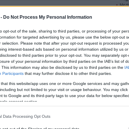
Mezt
A fo
ichael Douglas és neje, Catherine Zeta-Jones, Kevin
A leg
 -
Do Not Process My Personal Information
is veszélybe került a tűzvész miatt, miközben a
Mezt
ristopher Lloydnak az 1,9 milliárd forintot érő háza
Kész
to opt-out of the sale, sharing to third parties, or processing of your per
Nézd
formation for targeted advertising by us, please use the below opt-out s
készü
r selection. Please note that after your opt-out request is processed y
Rob Lowe-nak pedig a családjával kellett
Hírle
eing interest-based ads based on personal information utilized by us or
menekülnie saját házából. A sorozatsztár
disclosed to third parties prior to your opt-out. You may separately opt-
telefonon értesítette szeretteit, hogy csak néhány
losure of your personal information by third parties on the IAB’s list of
dolgot csomagoljanak össze, azonnal ott lesz
. This information may also be disclosed by us to third parties on the
IA
értük.
Participants
that may further disclose it to other third parties.
 that this website/app uses one or more Google services and may gath
– Olyan volt, mintha egy katasztrófafilmben
including but not limited to your visit or usage behaviour. You may click 
játszanék, de sajnos ez a valóság volt – mesélte a
 to Google and its third-party tags to use your data for below specifi
CNN-en Rob Lowe. – A fiammal a hátsó ülésen
ogle consent section.
száguldottunk a lángok elől.
ra sem sikerül eloltani az ötödik napja tomboló
l Data Processing Opt Outs
ember kényszerül lakása elhagyására. A sivatag
ltók dolgát, közülük 11-en sérültek meg eddig a