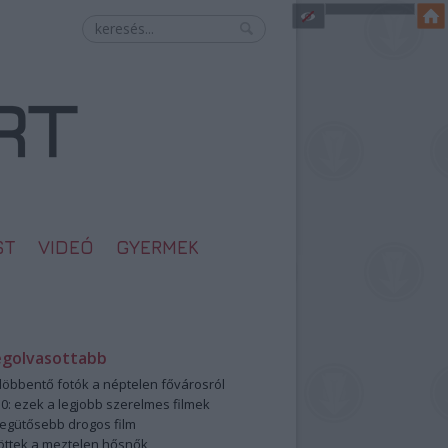
ST
VIDEÓ
GYERMEK
egolvasottabb
öbbentő fotók a néptelen fővárosról
0: ezek a legjobb szerelmes filmek
legütősebb drogos film
öttek a meztelen hősnők