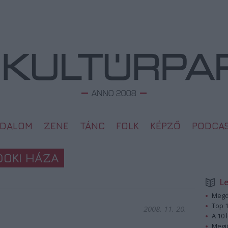
ODALOM
ZENE
TÁNC
FOLK
KÉPZŐ
PODCA
DOKI HÁZA
L
Megd
Top 1
2008. 11. 20.
A 10 
Megj