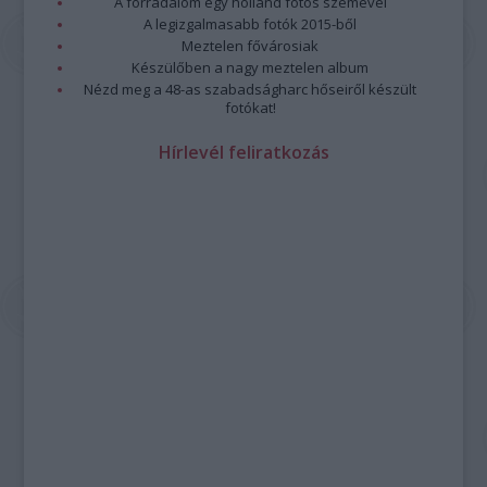
A forradalom egy holland fotós szemével
A legizgalmasabb fotók 2015-ből
Meztelen fővárosiak
Készülőben a nagy meztelen album
Nézd meg a 48-as szabadságharc hőseiről készült
fotókat!
Hírlevél feliratkozás