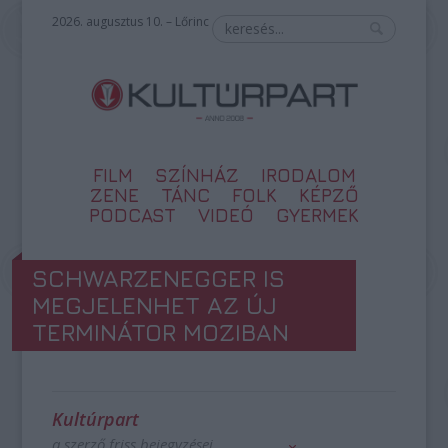
2026. augusztus 10. – Lőrinc
FILM
SZÍNHÁZ
IRODALOM
ZENE
TÁNC
FOLK
KÉPZŐ
PODCAST
VIDEÓ
GYERMEK
SCHWARZENEGGER IS
MEGJELENHET AZ ÚJ
TERMINÁTOR MOZIBAN
Kultúrpart
a szerző friss bejegyzései