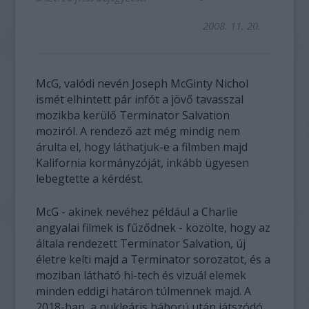
2008. 11. 20.
McG, valódi nevén Joseph McGinty Nichol
ismét elhintett pár infót a jövő tavasszal
mozikba kerülő Terminator Salvation
moziról. A rendező azt még mindig nem
árulta el, hogy láthatjuk-e a filmben majd
Kalifornia kormányzóját, inkább ügyesen
lebegtette a kérdést.
McG - akinek nevéhez például a Charlie
angyalai filmek is fűződnek - közölte, hogy az
általa rendezett Terminator Salvation, új
életre kelti majd a Terminator sorozatot, és a
moziban látható hi-tech és vizuál elemek
minden eddigi határon túlmennek majd. A
2018-ban, a nukleáris háború után játszódó