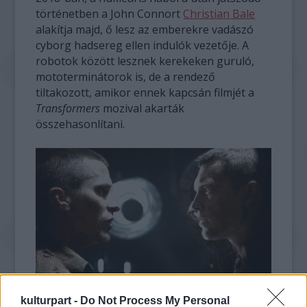
történetben a John Connort
Christian Bale
alakítja majd, ő lesz az emberekre vadászó
cyborg hadsereg ellen indulók vezetője. A
robotok között lesznek kerekeken guruló,
mototerminátorok is, de a rendező
tiltakozott, amikor ennek kapcsán filmjét a
Transformers
mozival akarták
összehasonlítani.
kulturpart -
Do Not Process My Personal
McG nem erősítette meg, de nem is cáfolta a