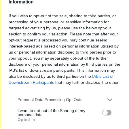
Information
pletykát, mely szerint Arnold
Schwarzenegger is felbukkan majd a filmben.
If you wish to opt-out of the sale, sharing to third parties, or
Vannak viszont, akik tudni vélik, hogy, ha
processing of your personal or sensitive information for
személyesen nem is jelenik meg,
targeted advertising by us, please use the below opt-out
Schwarzenegger hozzájárult ahhoz, hogy
section to confirm your selection. Please note that after your
arcát digitálisan egy terminátor arcára
opt-out request is processed you may continue seeing
varázsolják.
interest-based ads based on personal information utilized by
us or personal information disclosed to third parties prior to
McG elárulta, hogy tulajdonképpen már
your opt-out. You may separately opt-out of the further
körvonalazódik két újabb folytatás sztorija is,
disclosure of your personal information by third parties on the
tervbe van véve ugyanis, hogy egy újabb
IAB’s list of downstream participants. This information may
also be disclosed by us to third parties on the
IAB’s List of
Terminátor trilógia készüljön el. Azt nem
Downstream Participants
that may further disclose it to other
tudni, hogy mindehhez mit szól
James
third parties.
Cameron
, de McG elárulta, hogy még
korábban, amikor a Terminator Salvation
Please note that this website/app uses one or more Google
Personal Data Processing Opt Outs
rendezésébe fogott, megkereste őt, és „bár
services and may gather and store information including but
nem adta az áldását a dologra, elutasító sem
not limited to your visit or usage behaviour. You may click to
I want to opt-out of the Sharing of my
personal data.
volt”.
grant or deny consent to Google and its third-party tags to
Opted In
use your data for below specified purposes in below Google
consent section.