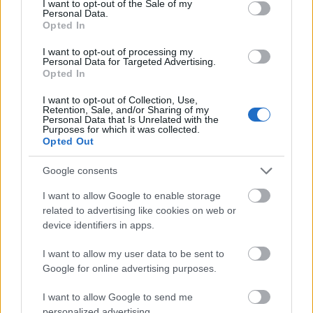
A filmet Amerikában 2009 május 22-én, Nagy
I want to opt-out of the Sale of my
Personal Data.
Britanniában pedig június 5-én mutatják
Opted In
majd be, és a rendező megjegyezte, hogy
remélhetőleg majd jobban fog szerepelni,
I want to opt-out of processing my
Personal Data for Targeted Advertising.
mint a szintén májusban bemutatásra kerülő
Opted In
új
Star Trek
mozi.
I want to opt-out of Collection, Use,
Retention, Sale, and/or Sharing of my
Personal Data that Is Unrelated with the
Purposes for which it was collected.
Opted Out
Film
Külföldi
Hollywoodi filmipar
Google consents
I want to allow Google to enable storage
related to advertising like cookies on web or
device identifiers in apps.
I want to allow my user data to be sent to
Google for online advertising purposes.
SZEMBE MERSZ NÉZNI AZZAL, AKIVÉ
I want to allow Google to send me
VÁLHATTÁL VOLNA?
personalized advertising.