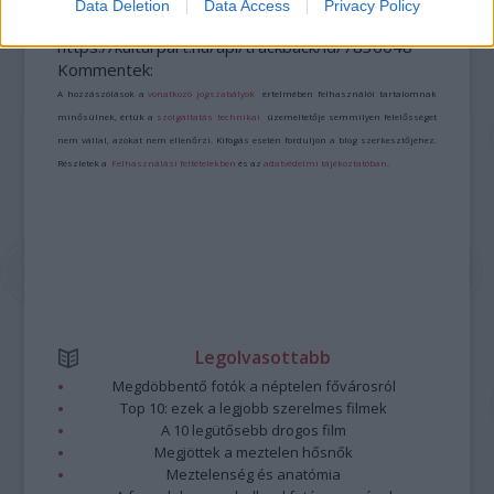
Data Deletion
Data Access
Privacy Policy
A bejegyzés trackback címe:
https://kulturpart.hu/api/trackback/id/7836048
Kommentek:
A hozzászólások a
vonatkozó jogszabályok
értelmében felhasználói tartalomnak
minősülnek, értük a
szolgáltatás technikai
üzemeltetője semmilyen felelősséget
nem vállal, azokat nem ellenőrzi. Kifogás esetén forduljon a blog szerkesztőjéhez.
Részletek a
Felhasználási feltételekben
és az
adatvédelmi tájékoztatóban
.
Legolvasottabb
Megdöbbentő fotók a néptelen fővárosról
Top 10: ezek a legjobb szerelmes filmek
A 10 legütősebb drogos film
Megjöttek a meztelen hősnők
Meztelenség és anatómia