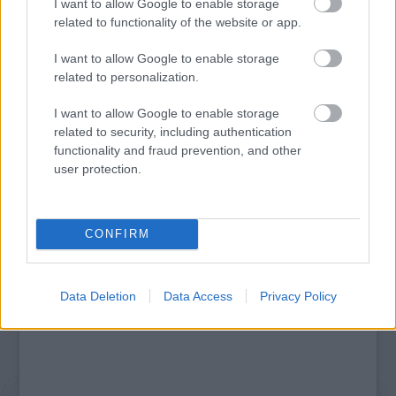
I want to allow Google to enable storage
related to functionality of the website or app.
I want to allow Google to enable storage
related to personalization.
I want to allow Google to enable storage
„AZ EMBERT EMBERRÉ TETTE…” – VASÁRNAP
ZÁRT A DOMBOS FEST
related to security, including authentication
functionality and fraud prevention, and other
user protection.
A bejegyzés trackback címe:
https://kulturpart.hu/api/trackback/id/7836198
CONFIRM
Kommentek:
A hozzászólások a
vonatkozó jogszabályok
értelmében felhasználói tartalomnak
minősülnek, értük a
szolgáltatás technikai
üzemeltetője semmilyen felelősséget
Data Deletion
Data Access
Privacy Policy
nem vállal, azokat nem ellenőrzi. Kifogás esetén forduljon a blog szerkesztőjéhez.
Részletek a
Felhasználási feltételekben
és az
adatvédelmi tájékoztatóban
.