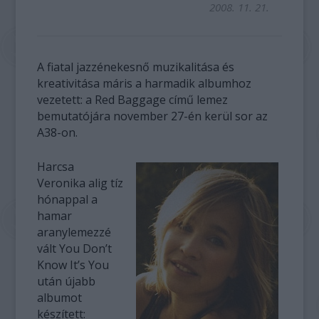
2008. 11. 21.
A fiatal jazzénekesnő muzikalitása és
kreativitása máris a harmadik albumhoz
vezetett: a Red Baggage című lemez
bemutatójára november 27-én kerül sor az
A38-on.
Harcsa
Veronika alig tíz
hónappal a
hamar
aranylemezzé
vált You Don’t
Know It’s You
után újabb
albumot
készített: