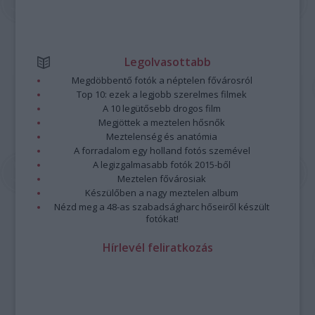
Legolvasottabb
Megdöbbentő fotók a néptelen fővárosról
Top 10: ezek a legjobb szerelmes filmek
A 10 legütősebb drogos film
Megjöttek a meztelen hősnők
Meztelenség és anatómia
A forradalom egy holland fotós szemével
A legizgalmasabb fotók 2015-ből
Meztelen fővárosiak
Készülőben a nagy meztelen album
Nézd meg a 48-as szabadságharc hőseiről készült
fotókat!
Hírlevél feliratkozás