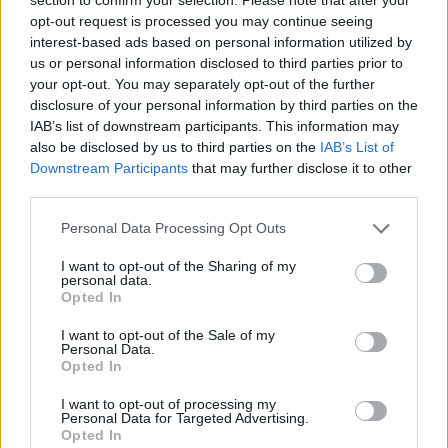
opt-out request is processed you may continue seeing
A november 27-i lemezbemutató koncert
interest-based ads based on personal information utilized by
us or personal information disclosed to third parties prior to
vendége az SG5 néven is ismert Subicz Gábor
your opt-out. You may separately opt-out of the further
Quintet. A szakmai berkekben már most
disclosure of your personal information by third parties on the
Fekete-Kovács Kornél méltó utódjának
IAB’s list of downstream participants. This information may
kikiáltott trombitás-zenekarvezető az mr3
also be disclosed by us to third parties on the
IAB’s List of
Bartók jazztrombitaverseny 3. helyezettje,
Downstream Participants
that may further disclose it to other
különdíjasa és közönségdíjasa, a Pannonia
third parties.
Allstars Ska Orchestra oszlopa és fúvós
Please note that this website/app uses one or more Google
szólamainak hangszerelője. Idén nyáron
Personal Data Processing Opt Outs
services and may gather and store information including but
végre saját csapatot alapított, pszichedelikus,
not limited to your visit or usage behaviour. You may click to
I want to opt-out of the Sharing of my
koszos jazz-funkot játszik, de bátran nyúl
personal data.
grant or deny consent to Google and its third-party tags to
bármilyen területre, a jelenlegi
Opted In
use your data for below specified purposes in below Google
kompozíciókban egyformán találunk dubot,
consent section.
I want to opt-out of the Sale of my
drum and bass-t, hiphopot és nujazzt.
Personal Data.
Opted In
Forrás:
fidelio.hu
I want to opt-out of processing my
Personal Data for Targeted Advertising.
Opted In