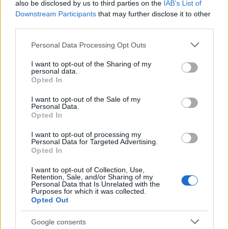
megosztom az ágyamat, sőt, akár több
also be disclosed by us to third parties on the
IAB’s List of
hölggyel is egyszerre. De akkor már Viagra is
Downstream Participants
that may further disclose it to other
third parties.
kell – vallotta be huncut mosollyal az arcán.
Please note that this website/app uses one or more Google
Personal Data Processing Opt Outs
services and may gather and store information including but
not limited to your visit or usage behaviour. You may click to
I want to opt-out of the Sharing of my
personal data.
grant or deny consent to Google and its third-party tags to
Film
Opted In
Hollywoodi filmipar
use your data for below specified purposes in below Google
consent section.
I want to opt-out of the Sale of my
Personal Data.
Opted In
I want to opt-out of processing my
Personal Data for Targeted Advertising.
Opted In
I want to opt-out of Collection, Use,
SZEMBE MERSZ NÉZNI AZZAL, AKIVÉ
Retention, Sale, and/or Sharing of my
VÁLHATTÁL VOLNA?
Personal Data that Is Unrelated with the
Purposes for which it was collected.
Opted Out
Google consents