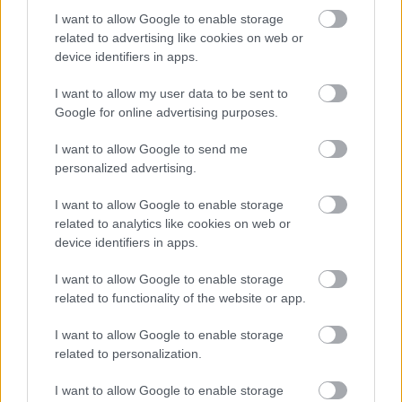
I want to allow Google to enable storage
related to advertising like cookies on web or
device identifiers in apps.
TERMÉSZETFELETTI ERŐK ÉS ELFELEDETT
TITKOK: ITT A SHELBY OAKS – A GONOSZ
I want to allow my user data to be sent to
NYOMÁBAN MAGYAR ELŐZETESE
Google for online advertising purposes.
I want to allow Google to send me
personalized advertising.
I want to allow Google to enable storage
related to analytics like cookies on web or
device identifiers in apps.
SZÁGULDÁS, SÁRKÁNYOK, ROSSZFIÚK – A NYÁR
I want to allow Google to enable storage
10 LEGKEDVELTEBB MOZIJA MAGYARORSZÁGON
related to functionality of the website or app.
I want to allow Google to enable storage
related to personalization.
A bejegyzés trackback címe:
https://kulturpart.hu/api/trackback/id/7836266
I want to allow Google to enable storage
Kommentek: