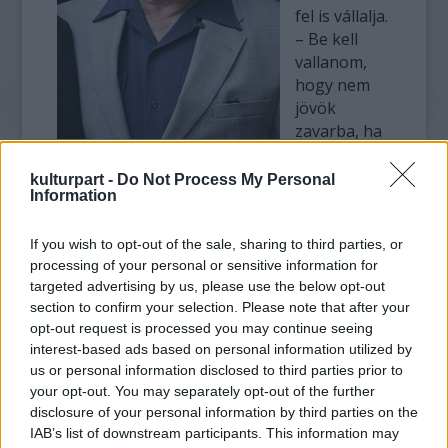
fel is vállalja.
– Be kell
vallanom,
hogy nem
jövök
zavarba, ha
egy nő
közeledik, hanem kihasználom az alkalmat.
kulturpart -
Do Not Process My Personal
Information
De nem a nyilvánosság előtt. A rivaldafény
már nem nekem való ilyen szempontból.
Ezeket a dolgokat inább megtartom
If you wish to opt-out of the sale, sharing to third parties, or
processing of your personal or sensitive information for
magamnak – nyilatkozta a sztár a The
targeted advertising by us, please use the below opt-out
Sunnak az RTL Klub szerint.
section to confirm your selection. Please note that after your
opt-out request is processed you may continue seeing
Nicholson őszintén mesélt arról is, hogy
interest-based ads based on personal information utilized by
néha segítségre van szüksége az optimális
us or personal information disclosed to third parties prior to
hatás érdekében.
your opt-out. You may separately opt-out of the further
disclosure of your personal information by third parties on the
– Bármilyen korosztállyal szívesen
IAB’s list of downstream participants. This information may