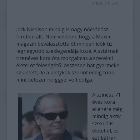
2008. 11. 23.
Jack Nicolson mindig is nagy nőcsábász
hírében állt. Nem véletlen, hogy a Maxim
magazin beválasztotta őt minden idők tíz
legnagyobb szexlegendája közé. A sztárnak
tizenéves kora óta mozgalmas a szerelmi
élete: öt feleségétől összesen hat gyermeke
született, de a pletykák szerint eddig több
mint kétezer hölggyel volt dolga.
A színész 71
éves kora
ellenére még
mindig aktív
szexuális
életet él, és
ezt bátran