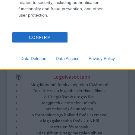
related to security, including authentication
A hozzászólások a
vonatkozó jogszabályok
értelmében felhasználói tartalomnak
functionality and fraud prevention, and other
minősülnek, értük a
szolgáltatás technikai
üzemeltetője semmilyen felelősséget
user protection.
nem vállal, azokat nem ellenőrzi. Kifogás esetén forduljon a blog szerkesztőjéhez.
Részletek a
Felhasználási feltételekben
és az
adatvédelmi tájékoztatóban
.
CONFIRM
Data Deletion
Data Access
Privacy Policy
Legolvasottabb
Megdöbbentő fotók a néptelen fővárosról
Top 10: ezek a legjobb szerelmes filmek
A 10 legütősebb drogos film
Megjöttek a meztelen hősnők
Meztelenség és anatómia
A forradalom egy holland fotós szemével
A legizgalmasabb fotók 2015-ből
Meztelen fővárosiak
Készülőben a nagy meztelen album