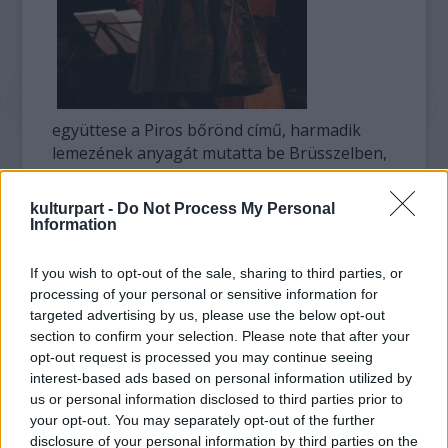
együttese a Piros bőrönd című, harmadik
lemezének anyagát mutatta be Brüsszelben,
majd Párizsban - mintegy főpróbaként a
csütörtöki budapesti koncert előtt. Az új
kulturpart -
Do Not Process My Personal
korong számait az A38 hajón hallhatják az
Information
érdeklődők.
If you wish to opt-out of the sale, sharing to third parties, or
Idézte az énekesnőt, aki megjegyezte, hogy a
processing of your personal or sensitive information for
Piros bőrönd című lemezt az elmúlt egy év
targeted advertising by us, please use the below opt-out
utazásai ihlették. A párizsi fellépést a Párizsi
section to confirm your selection. Please note that after your
opt-out request is processed you may continue seeing
Magyar Intézet szervezte, de a Szerb
interest-based ads based on personal information utilized by
Kulturális Centrumban tartották.
us or personal information disclosed to third parties prior to
Burányi Adrienne megjegyezte, hogy a
your opt-out. You may separately opt-out of the further
Harcsa Veronika Jazzquartet Rómából
disclosure of your personal information by third parties on the