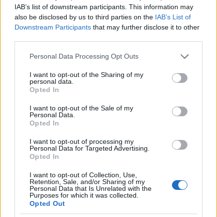
érkezett Brüsszelbe. Az olasz fővárosban az
IAB’s list of downstream participants. This information may
egyik népszerű dzsesszklub, a Mika hívta
also be disclosed by us to third parties on the
IAB’s List of
meg az együttest, amelyben Blaho Attila
Downstream Participants
that may further disclose it to other
zongorázik, Bágyi Balázs dobol, Oláh Zoltán
third parties.
pedig nagybőgőn játszik.
Please note that this website/app uses one or more Google
Personal Data Processing Opt Outs
services and may gather and store information including but
not limited to your visit or usage behaviour. You may click to
I want to opt-out of the Sharing of my
personal data.
grant or deny consent to Google and its third-party tags to
Opted In
use your data for below specified purposes in below Google
consent section.
I want to opt-out of the Sale of my
Personal Data.
Opted In
Zene
I want to opt-out of processing my
Personal Data for Targeted Advertising.
Opted In
I want to opt-out of Collection, Use,
Retention, Sale, and/or Sharing of my
Personal Data that Is Unrelated with the
Purposes for which it was collected.
Opted Out