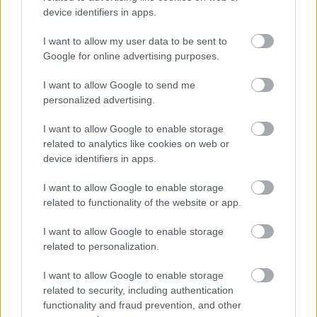
vastagítást. Heti gyakorisággal alkalmazzuk.
device identifiers in apps.
- A beavatkozások előtti konzultációnak
milyen jelentősége van?
I want to allow my user data to be sent to
- Én minden páciensre rászánok 40-60 percet
Google for online advertising purposes.
- még arra is, akiről tudom, hogy nem fogom
megoperálni -, azért, hogy elmondjam neki,
I want to allow Google to send me
mi lesz a műtét következménye, hogy
personalized advertising.
tisztában legyen azzal: ha elmegy máshoz,
I want to allow Google to enable storage
lehet, hogy akad majd, aki meg fogja
related to analytics like cookies on web or
operálni, de nem lesz boldog és elégedett.
device identifiers in apps.
Például bejött egy alacsony, 160 centiméter
körüli hölgy hatalmas mellekkel, aki még
I want to allow Google to enable storage
nagyobbakat akart. Egy órát rászántam,
related to functionality of the website or app.
hogy elmondjam: a végeredménnyel saját
paródiája lenne. Hallgatott rám. Nekem
I want to allow Google to enable storage
fontos ez, hiszen azzal, ha valakit
related to personalization.
megoperálok, örök életre garanciát vállalok,
I want to allow Google to enable storage
bármikor felkereshet a páciens, ha kérdése,
related to security, including authentication
problémája van.
functionality and fraud prevention, and other