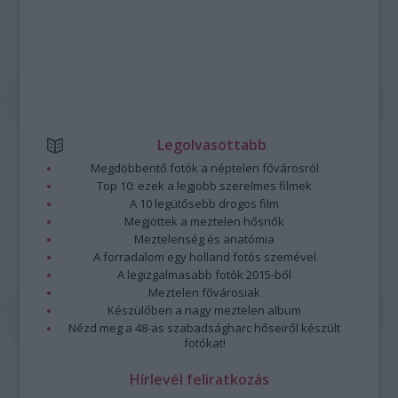
Legolvasottabb
Megdöbbentő fotók a néptelen fővárosról
Top 10: ezek a legjobb szerelmes filmek
A 10 legütősebb drogos film
Megjöttek a meztelen hősnők
Meztelenség és anatómia
A forradalom egy holland fotós szemével
A legizgalmasabb fotók 2015-ből
Meztelen fővárosiak
Készülőben a nagy meztelen album
Nézd meg a 48-as szabadságharc hőseiről készült
fotókat!
Hírlevél feliratkozás