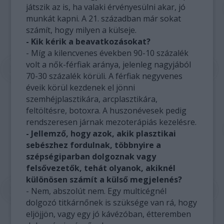
játszik az is, ha valaki érvényesülni akar, jó
munkát kapni. A 21. században már sokat
számít, hogy milyen a külseje.
- Kik kérik a beavatkozásokat?
- Míg a kilencvenes években 90-10 százalék
volt a nők-férfiak aránya, jelenleg nagyjából
70-30 százalék körüli. A férfiak negyvenes
éveik körül kezdenek el jönni
szemhéjplasztikára, arcplasztikára,
feltöltésre, botoxra. A huszonévesek pedig
rendszeresen járnak mezoterápiás kezelésre.
- Jellemző, hogy azok, akik plasztikai
sebészhez fordulnak, többnyire a
szépségiparban dolgoznak vagy
felsővezetők, tehát olyanok, akiknél
különösen számít a külső megjelenés?
- Nem, abszolút nem. Egy multicégnél
dolgozó titkárnőnek is szüksége van rá, hogy
eljöjjön, vagy egy jó kávézóban, étteremben