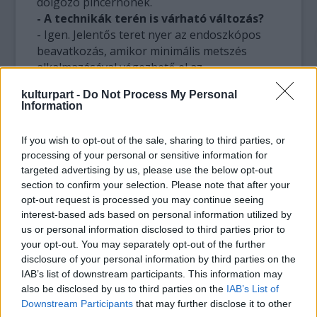
dolgozó pincérnőnek.
- A technikák terén is várható változás?
- Igen. Jelentős teret nyer az endoszkópos
beavatkozás, amikor minimális metszés
alkalmazásával végezhető el az
emlőnagyobbítás vagy az arcplasztika. A
kulturpart -
Do Not Process My Personal
talán leggyorsabban fejlődő berendezések
Information
pedig a zsírszívók. Régebben mechanikus,
ujjnyi vastag kanülöket alkalmaztak, ma már
If you wish to opt-out of the sale, sharing to third parties, or
úgynevezett vibrációs zsírszívót használnak.
processing of your personal or sensitive information for
Egy nagyon vékony kanült vezetnek be adott
targeted advertising by us, please use the below opt-out
területre, amellyel a legkisebb helyről,
section to confirm your selection. Please note that after your
bokáról, tokáról is levehető a felesleges zsír.
opt-out request is processed you may continue seeing
A legújabb, legkorszerűbb a lézeres zsírszívó,
interest-based ads based on personal information utilized by
amikor gyakorlatilag egy lézersugárral
us or personal information disclosed to third parties prior to
your opt-out. You may separately opt-out of the further
roncsoljuk a sejteket. Előnye, hogy nincsenek
disclosure of your personal information by third parties on the
bevérzések.
IAB’s list of downstream participants. This information may
- Mennyibe kerülnek a szépészeti
also be disclosed by us to third parties on the
IAB’s List of
beavatkozások?
Downstream Participants
that may further disclose it to other
- Az én áraimat a középár-kategóriába