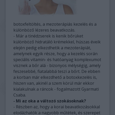
botoxfeltöltés, a mezoterápiás kezelés és a
különböző lézeres beavatkozás.
- Már a tinédzserek is kenik bőrüket
különböző hidratáló krémekkel, húszas éveik
elején pedig elkezdhetik a mezoterápiát,
amelynek egyik része, hogy a kezelés során
speciális vitamin- és hatóanyag komplexumot
visznek a bőr alá - bizonyos mélységig, amely
feszesebbé, fiatalabbá teszi a bőrt. De ebben
a korban már elkezdhető a botoxkezelés is,
hiszen van, akinél a szem körül már ekkor
kialakulnak a ráncok - fogalmazott Gyarmati
Csaba.
- Mi az oka a változó szokásoknak?
- Részben az, hogy a korai beavatkozásokkal
elodázhatók a nagyobb műtétek, és szerepet