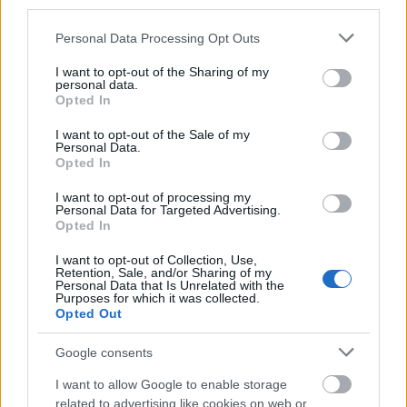
third parties.
sorolhatjuk. Például az emlőnagyobbítás 750
ezer forinttól, az emlőkisebbítés 700 ezer
Please note that this website/app uses one or more Google
Personal Data Processing Opt Outs
services and may gather and store information including but
forinttól kezdődik. A betöltendő anyag -
not limited to your visit or usage behaviour. You may click to
I want to opt-out of the Sharing of my
például a botox - beadása 35 ezer forintba
personal data.
grant or deny consent to Google and its third-party tags to
kerül és még ki kell fizetni az anyagköltséget,
Opted In
use your data for below specified purposes in below Google
ami nagyjából ugyanennyi. Azt tudni kell,
consent section.
I want to opt-out of the Sale of my
hogy a botox 4-6 hónap után felszívódik. A
Personal Data.
fülplasztika 180 ezer, a felső
Opted In
szemhéjplasztika 220 ezer, az alsó 250 ezer,
I want to opt-out of processing my
az arcplasztika 500 ezer forinttól kezdődik. A
Personal Data for Targeted Advertising.
zsírleszívás testtájanként 80 ezer forinttól
Opted In
indul.
I want to opt-out of Collection, Use,
- Melyik a leggyakoribb szépészeti
Retention, Sale, and/or Sharing of my
beavatkozás?
Personal Data that Is Unrelated with the
Purposes for which it was collected.
- Az emlőnagyobbítás és a szemhéjplasztika.
Opted Out
- A legritkább?
- Talán az intimplasztika, de az is egyre
Google consents
gyakoribb. A férfiaknál néhány éve végzünk
I want to allow Google to enable storage
saját zsírral történő péniszfeltöltést,
related to advertising like cookies on web or