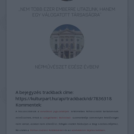
„NEM TÖBB EZER EMBERRE UTAZUNK, HANEM
EGY VÁLOGATOTT TÁRSASÁGRA”
NÉPMŰVÉSZET EGÉSZ ÉVBEN!
A bejegyzés trackback címe:
https://kulturpart.hu/api/trackback/id/7836318
Kommentek:
A hozzászólások a
vonatkozó jogszabályok
értelmében felhasználói tartalomnak
minősülnek, értük a
szolgáltatás technikai
üzemeltetője semmilyen felelősséget
nem vállal, azokat nem ellenőrzi. Kifogás esetén forduljon a blog szerkesztőjéhez.
Részletek a
Felhasználási feltételekben
és az
adatvédelmi tájékoztatóban
.