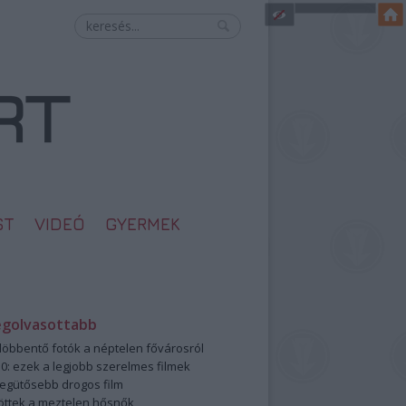
ST
VIDEÓ
GYERMEK
egolvasottabb
öbbentő fotók a néptelen fővárosról
0: ezek a legjobb szerelmes filmek
legütősebb drogos film
öttek a meztelen hősnők