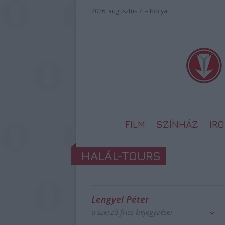
2026. augusztus 7. – Ibolya
FILM
SZÍNHÁZ
IR
HALÁL-TOURS
Lengyel Péter
a szerző friss bejegyzései