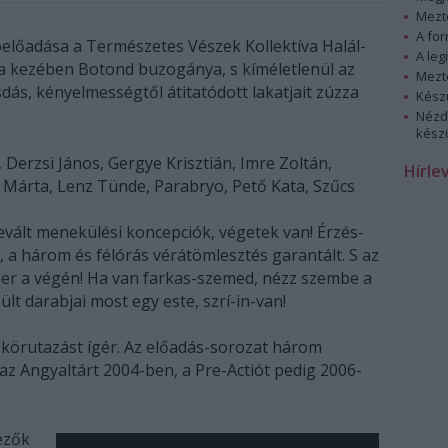
Mezt
A fo
tóelőadása a Természetes Vészek Kollektíva Halál-
A leg
ata kezében Botond buzogánya, s kíméletlenül az
Mezt
s, kényelmességtől átitatódott lakatjait zúzza
Kész
Nézd
készü
, Derzsi János, Gergye Krisztián, Imre Zoltán,
Hírle
 Márta, Lenz Tünde, Parabryo, Pető Kata, Szűcs
vált menekülési koncepciók, végetek van! Érzés-
k, a három és félórás vérátömlesztés garantált. S az
ber a végén! Ha van farkas-szemed, nézz szembe a
szült darabjai most egy este, szrí-in-van!
i körutazást ígér. Az előadás-sorozat három
 az Angyaltárt 2004-ben, a Pre-Actiót pedig 2006-
ézők