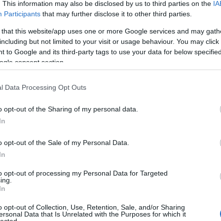
. This information may also be disclosed by us to third parties on the
IA
an, kiszédülök az előtérbe, s valahogyan az
Participants
that may further disclose it to other third parties.
Ez a második felvonás. Kis papírzacskót kapunk, -
ksz. Eszter, az idegenvezető fiatal hölgy
 that this website/app uses one or more Google services and may gath
magukra hagyó anyákról, az "otthagyás" lelki,
including but not limited to your visit or usage behaviour. You may click 
ak belém, s tépnek ki emóció csomókat belőlem.
 to Google and its third-party tags to use your data for below specifi
ogle consent section.
l Data Processing Opt Outs
o opt-out of the Sharing of my personal data.
In
o opt-out of the Sale of my Personal Data.
In
to opt-out of processing my Personal Data for Targeted
ing.
In
o opt-out of Collection, Use, Retention, Sale, and/or Sharing
ersonal Data that Is Unrelated with the Purposes for which it
lected.