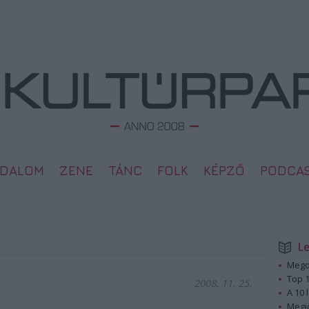
ODALOM
ZENE
TÁNC
FOLK
KÉPZŐ
PODCA
L
Megd
Top 1
2008. 11. 25.
A 10 
Megj