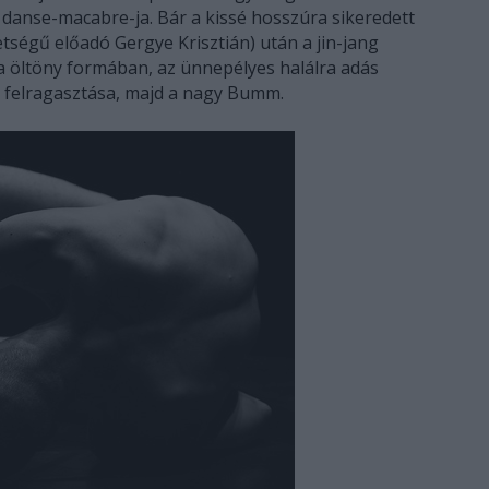
 danse-macabre-ja. Bár a kissé hosszúra sikeredett
etségű előadó Gergye Krisztián) után a jin-jang
ra öltöny formában, az ünnepélyes halálra adás
T felragasztása, majd a nagy Bumm.