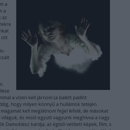
em a
m a
k az
ízekre
nkat
 ott
do-
izált
n.
llése
mal a vízen kell járnom (a balett padlót
eddig, hogy milyen könnyű a hullámok tetején
k magamat kell meglátnom fejjel lefelé, de másokat
ját világuk, és most együtt vagyunk meghívva a nagy
iók Damoklesz kardja, az égből vetített képek, film, s