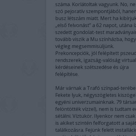
száma. Korlátoltak vagyunk. No, n
szó pejoratív szempontjából, hane
busz létszám miatt. Mert ha kibírju
„első felvonást” a 62 napot, utána 
szedett gondolat-test maradványai
tovább viszik a Mu színházba, hogy
végleg megsemmisüljünk.
Prekoncepciók, jól felépített pszeu
rendszerek, igazság-valóság virtual
kérdéseinek szétszedése és újra
felépítése.
Már várnak a Trafó színpad-terébe
Fekete lyuk, négyszögletes kiszöge
egyéni univerzumainknak. 79 társam
felöntötték vízzel), nem is tudtam 
sétálni. Víztükör. Ilyenkor nem csa
is akiket szintén felforgatott a sa
találkozásra. Fejünk felett installác