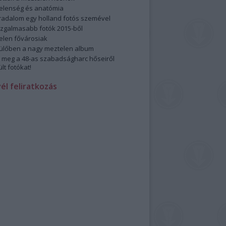
elenség és anatómia
rradalom egy holland fotós szemével
izgalmasabb fotók 2015-ből
elen fővárosiak
ülőben a nagy meztelen album
 meg a 48-as szabadságharc hőseiről
lt fotókat!
vél feliratkozás