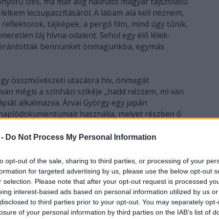
nyörű ízes, ma már alig hallható magyar tájszólású
elkem lecsupaszításáról. A lábam alá kell néznem,
a reflektorok, tájképek, a pergő film, mind úgy tűnik,
meretlen táj hívna odalent. Sehol egy élő lélek-
, berántottak bennünket önmagunkba, egymás
gy összművészeti utazásra hív, önmagát
van mégis a színházi szikéje „hadd nézzem, mi van
ápiát alkalmazva. Árvai György egy japán
 naplódokumentumait használja, melyet részben ő
át halálra ítélő ember felment a hegyekbe, műanyag
e alatt várta a halált. Ez a szépnek s
 -
Do Not Process My Personal Information
b fájdalmas és szenvedésekkel teli száműzetése 62
 hátra, magnóra mondott emóciók, látomások
to opt-out of the sale, sharing to third parties, or processing of your per
okkal később találtak rá. Lépéseim toccsannak,
formation for targeted advertising by us, please use the below opt-out s
rsam lábbelijén nyugszik meg. Együtt nézünk a
r selection. Please note that after your opt-out request is processed y
t, a vívódását Istennel, élet a halál mellbedöngető
eing interest-based ads based on personal information utilized by us or
disclosed to third parties prior to your opt-out. You may separately opt-
szbe, mi 80-an. Én is transzformálódom, olló,
losure of your personal information by third parties on the IAB’s list of
 fiolák, kés leszek és a saját hangomat hallom.