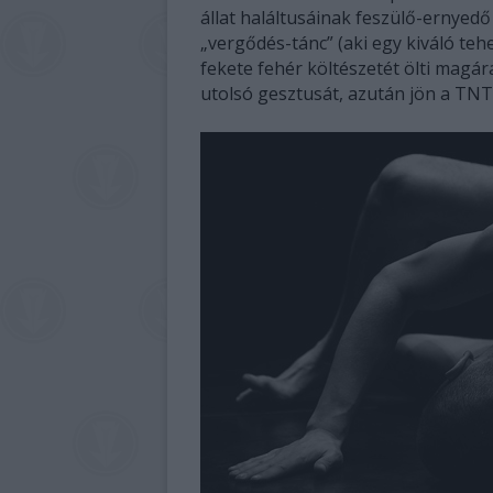
állat haláltusáinak feszülő-ernyedő
„vergődés-tánc” (aki egy kiváló teh
fekete fehér költészetét ölti magá
utolsó gesztusát, azután jön a TN