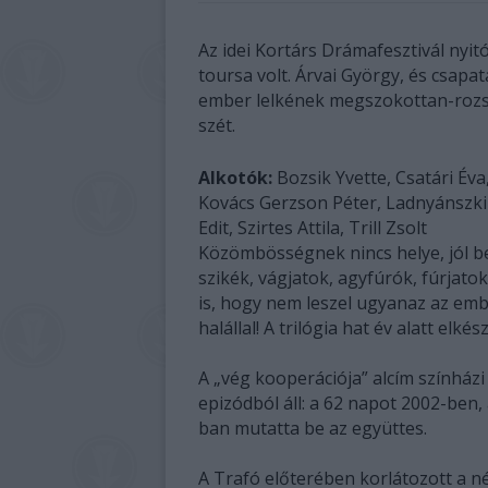
Az idei Kortárs Drámafesztivál nyi
toursa volt. Árvai György, és csap
ember lelkének megszokottan-rozsdá
szét.
Alkotók:
Bozsik Yvette, Csatári Éva
Kovács Gerzson Péter, Ladnyánszki
Edit, Szirtes Attila, Trill Zsolt
Közömbösségnek nincs helye, jól be
szikék, vágjatok, agyfúrók, fúrjato
is, hogy nem leszel ugyanaz az em
halállal! A trilógia hat év alatt elké
A „vég kooperációja” alcím színház
epizódból áll: a 62 napot 2002-ben,
ban mutatta be az együttes.
A Trafó előterében korlátozott a n