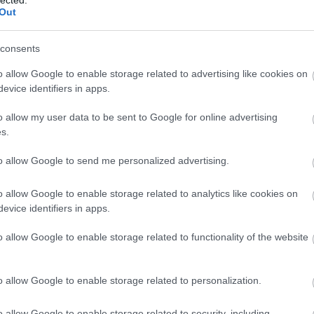
Out
consents
id poénok Nemzeti Színházunkról, melyet
etne használni, a Lágymányosi híd melletti
o allow Google to enable storage related to advertising like cookies on
evice identifiers in apps.
 ami rászakadt az emberekre, az Info-parkról, ami
íne a felakasztott gyermekes anyák megfagyott
o allow my user data to be sent to Google for online advertising
gnak, ezek igazak vagy sem, de ez a cél, s a játék
s.
 forgok a centrifugában. Szembesülnöm kell a
el, a téglák, utcák néma történeteivel - miért ez a
to allow Google to send me personalized advertising.
lt lélek-gyomorral telített s gondolatoktól gyötört
n utolsó vacsorára invitálják. Persze gyertek,
o allow Google to enable storage related to analytics like cookies on
valami, Árvaiék művészi-vénás injekciója, már a
evice identifiers in apps.
asztanom a testemet a lelkemtől s a szellememtől.
 sós ropi kajálása közben, installációk vesznek
o allow Google to enable storage related to functionality of the website
k viasztestek. Miközben csámcsogunk, ők szép
zert.
o allow Google to enable storage related to personalization.
olkoznom kell, mi ez az egész, ahol installációk,
o allow Google to enable storage related to security, including