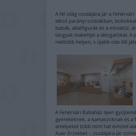
A fél világ csodájára jár a Fehérvá
idéző parányi szobákban, boltokkal 
babák, állatfigurák és a miniatűr,
tárgyak makettjei a látogatókat. A 
méltóbb helyen, s újabb oda illő já
A Fehérvári Babaház ilyen gyűjtem
gyerekeknek, a kamaszoknak és a fel
amelyeket több mint hat évtized al
Auer Erzsébet -, csodájára jár szint