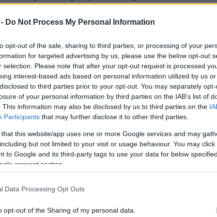
több a külföldi látogató, még Japánból és
a látványos tárlat megtekintésére.
 -
Do Not Process My Personal Information
hérvárra, egy szerencsés véletlen folytán. Illyés
to opt-out of the sale, sharing to third parties, or processing of your per
ván Király Múzeum ma már nyugalmazott
formation for targeted advertising by us, please use the below opt-out s
rácsony táján, kiegészítő darabokat keresett egy
r selection. Please note that after your opt-out request is processed y
otta a Moskovszky-családot, mondván, náluk biztosan
eing interest-based ads based on personal information utilized by us or
 a tanácsot, s amikor belépett Éva néniék házának
disclosed to third parties prior to your opt-out. You may separately opt-
n elakadt a szava az egymás mellett sorakozó
losure of your personal information by third parties on the IAB’s list of
- szebb porcelánbabák láttán. S mivel látta, hogy a
. This information may also be disclosed by us to third parties on the
IA
Participants
that may further disclose it to other third parties.
et érdemelne, rögtön elhatározta, megpróbálja
hérvárra kerüljenek. Kilincselt, tárgyalt, kért,
 that this website/app uses one or more Google services and may gath
ie, hogy a játékgyűjtemény a régi Megyeháza gótikus
including but not limited to your visit or usage behaviour. You may click 
pedig a művészettörténész, babaológus Moskovszky
 to Google and its third-party tags to use your data for below specifi
t játékait értőn, s hozzájuk illő helyen állítják ki,
ogle consent section.
nak a gyűjteményt. A babaszobák, s lakóik 1998-
l Data Processing Opt Outs
hetven együttesben, az 1800-1930-as évek polgári
o opt-out of the Sharing of my personal data.