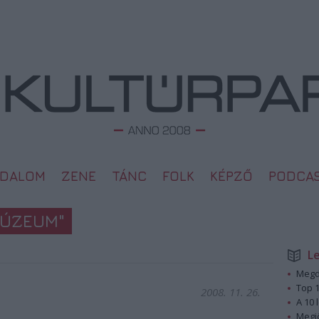
ODALOM
ZENE
TÁNC
FOLK
KÉPZŐ
PODCA
MÚZEUM"
L
Megd
Top 1
2008. 11. 26.
A 10 
Megj