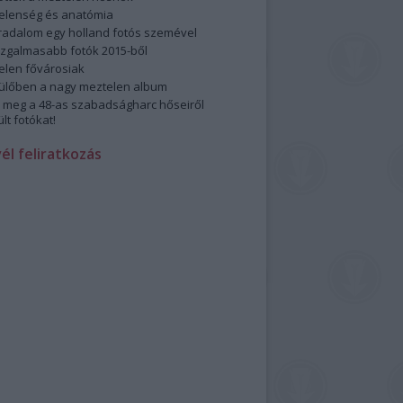
elenség és anatómia
rradalom egy holland fotós szemével
izgalmasabb fotók 2015-ből
elen fővárosiak
ülőben a nagy meztelen album
 meg a 48-as szabadságharc hőseiről
lt fotókat!
vél feliratkozás