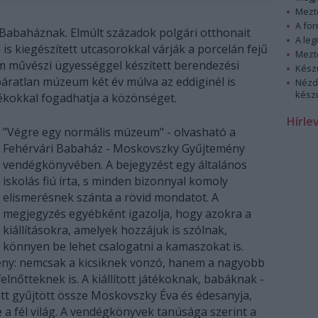
Mezt
A fo
ri Babaháznak. Elmúlt századok polgári otthonait
A leg
is kiegészített utcasorokkal várják a porcelán fejű
Mezt
 ám művészi ügyességgel készített berendezési
Kész
páratlan múzeum két év múlva az eddiginél is
Nézd
készü
tékokkal fogadhatja a közönséget.
Hírle
"Végre egy normális múzeum" - olvasható a
Fehérvári Babaház - Moskovszky Gyűjtemény
vendégkönyvében. A bejegyzést egy általános
iskolás fiú írta, s minden bizonnyal komoly
elismerésnek szánta a rövid mondatot. A
megjegyzés egyébként igazolja, hogy azokra a
kiállításokra, amelyek hozzájuk is szólnak,
könnyen be lehet csalogatni a kamaszokat is.
ény: nemcsak a kicsiknek vonzó, hanem a nagyobb
nőtteknek is. A kiállított játékoknak, babáknak -
att gyűjtött össze Moskovszky Éva és édesanyja,
e a fél világ. A vendégkönyvek tanúsága szerint a