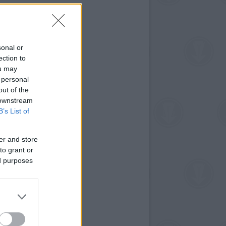
sonal or
ection to
ou may
 personal
out of the
 downstream
B’s List of
er and store
to grant or
ed purposes