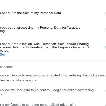
 parányi szobabelsők, aprócska boltok, miniatűr,
In
ják a látogatókat. A kicsi bútorok közül némelyik
m véletlen, hiszen szinte valamennyi vizsga-remek
o opt-out of the Sale of my Personal Data.
került ki. Az intarziás asztalkákon, komódokon
In
 hasonlító dísz- és használati tárgyak, aprócska
miniatűr ételek ejtik ámulatba a látogatókat. A
to opt-out of processing my Personal Data for Targeted
ing.
nden, mintha, mintha "igazi" volna: a boltos
In
éle "fűszereket" rejtő dobozkák, s még a rendezgető
l, valamikor. A mini-konyhák tűzhelyein parányi
o opt-out of Collection, Use, Retention, Sale, and/or Sharing
ersonal Data that Is Unrelated with the Purposes for which it
éd, s a szorgoskodó szakácsnő mellől nem hiányzik
lected.
Out
ázaknak természetesen lakói is vannak: teázgató
sőben rúgkapáló csecsemők, kutyusok, cicák. A
tett, karakteres babák az adott kor viseletét is
consents
ök pedig egy-egy kor lakberendezésétről,
o allow Google to enable storage related to advertising like cookies on
II.-XIX. század polgári életformájáról adnak képet.
evice identifiers in apps.
ros évtizedekben is óvta, gyarapította a páratlan,
o allow my user data to be sent to Google for online advertising
t. Auer Erzsébet 89 évesen halt meg. Életének
s.
te, gondozta az értékes játékkollekciót, s a 83 éves
jtemény dolgai Budapestről Fehérvárra szólítják.
to allow Google to send me personalized advertising.