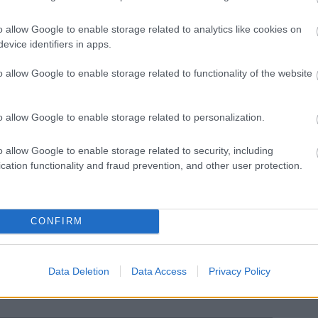
 Gyűjtemény az ország másodikként megnyitott, de
inál jóval több tárgyat, egyebek között számos
o allow Google to enable storage related to analytics like cookies on
bemutathatna, ha a szándéknak nem szabna gátat a
evice identifiers in apps.
ó esély van rá, hogy nem is olyan sokára, a
o allow Google to enable storage related to functionality of the website
 anyaggal várják a látogatókat a múzeumban: a
ületegyüttesének - a Hiemer-Font-Caraffa háznak -
rülő épületszárnyában kap majd méltó helyet a
o allow Google to enable storage related to personalization.
 uniós pályázatot nyújtott be a város, s
010-ben pedig be is fejezhetik a rekonstrukciót,
o allow Google to enable storage related to security, including
költözését is. Az új helyen a mostaninál jóval több
cation functionality and fraud prevention, and other user protection.
 játékokat is kiállítanak majd.
gyakran meglátogatja kedvenceit, a Szent István
Társaság, valamint a székesfehérvári önkormányzat
mából, minden évben játéktörténeti konferencián
CONFIRM
ki szerint a hosszú élet titka nem más, mint
Data Deletion
Data Access
Privacy Policy