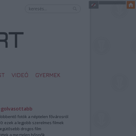
ST
VIDEÓ
GYERMEK
egolvasottabb
öbbentő fotók a néptelen fővárosról
0: ezek a legjobb szerelmes filmek
legütősebb drogos film
öttek a meztelen hősnők