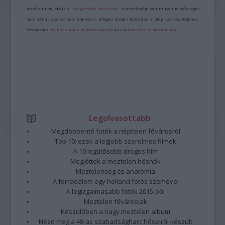
minősülnek, értük a
szolgáltatás technikai
üzemeltetője semmilyen felelősséget
nem vállal, azokat nem ellenőrzi. Kifogás esetén forduljon a blog szerkesztőjéhez.
Részletek a
Felhasználási feltételekben
és az
adatvédelmi tájékoztatóban
.
Legolvasottabb
Megdöbbentő fotók a néptelen fővárosról
Top 10: ezek a legjobb szerelmes filmek
A 10 legütősebb drogos film
Megjöttek a meztelen hősnők
Meztelenség és anatómia
A forradalom egy holland fotós szemével
A legizgalmasabb fotók 2015-ből
Meztelen fővárosiak
Készülőben a nagy meztelen album
Nézd meg a 48-as szabadságharc hőseiről készült