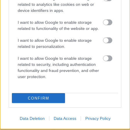
related to analytics like cookies on web or
device identifiers in apps.
ÉDESKESERŰ TURNÉ: ERDÉLYI KÖRÚTRA INDUL A
I want to allow Google to enable storage
MAGYAR ÁLLAMI NÉPI EGYÜTTES
related to functionality of the website or app.
I want to allow Google to enable storage
related to personalization.
I want to allow Google to enable storage
related to security, including authentication
functionality and fraud prevention, and other
PÜNKÖSDI ÖRÖKSÉG ÜNNEP – ÉLŐ
user protection.
HAGYOMÁNYOK ÉS KÖZÖSSÉGEK A
SKANZENBEN
CONFIRM
A bejegyzés trackback címe:
https://kulturpart.hu/api/trackback/id/7836684
Data Deletion
Data Access
Privacy Policy
Kommentek:
A hozzászólások a
vonatkozó jogszabályok
értelmében felhasználói tartalomnak