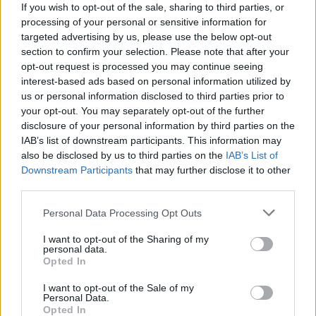
balettmestere, Valentina Kozlova szintén
If you wish to opt-out of the sale, sharing to third parties, or
hazánkba látogat; december 16-tól január 14-
processing of your personal or sensitive information for
ig gyakorlatokat tart a Magyar Nemzeti
targeted advertising by us, please use the below opt-out
Balett együttesének.
section to confirm your selection. Please note that after your
opt-out request is processed you may continue seeing
Szintén januárban két világhírű amerikai
interest-based ads based on personal information utilized by
balettmester érkezik Budapestre. Judy Fugate
us or personal information disclosed to third parties prior to
your opt-out. You may separately opt-out of the further
és Patricia Barker a jövő tavaszi
disclosure of your personal information by third parties on the
balettpremier, a Balachine-balettek
IAB’s list of downstream participants. This information may
betanításában lesznek az együttes
also be disclosed by us to third parties on the
IAB’s List of
segítségére.
Downstream Participants
that may further disclose it to other
third parties.
Keveházi Gábor balettigazgató elmondta:
„Büszke vagyok és boldog, hiszen az
Please note that this website/app uses one or more Google
Personal Data Processing Opt Outs
services and may gather and store information including but
elkövetkező hónapokban a nemzetközi
not limited to your visit or usage behaviour. You may click to
I want to opt-out of the Sharing of my
balettélet igazi vezéralakjait látjuk majd
personal data.
grant or deny consent to Google and its third-party tags to
vendégül, akik örömmel fogadták el
Opted In
use your data for below specified purposes in below Google
meghívásunkat. Úgy gondolom, hogy e
consent section.
I want to opt-out of the Sale of my
nagyszerű balettmesterek és balettművészek
Personal Data.
tovább emelik a 125., jubileumi évadát
Opted In