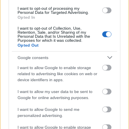
ünneplő Magyar Állami Operaház fényét.”
I want to opt-out of processing my
Personal Data for Targeted Advertising.
Opted In
I want to opt-out of Collection, Use,
Retention, Sale, and/or Sharing of my
Tánc
Klasszikus
Personal Data that Is Unrelated with the
Purposes for which it was collected.
Opted Out
Google consents
I want to allow Google to enable storage
related to advertising like cookies on web or
device identifiers in apps.
A HAGYOMÁNY ÉS A KORTÁRS DIVAT
TALÁLKOZÁSA – „KIS FEKETE” DIVATBEMUTATÓ
I want to allow my user data to be sent to
A HAGYOMÁNYOK HÁZÁBAN
Google for online advertising purposes.
I want to allow Google to send me
personalized advertising.
I want to allow Google to enable storage