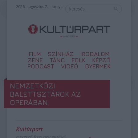
2026. augusztus 7. – Ibolya
FILM
SZÍNHÁZ
IRODALOM
ZENE
TÁNC
FOLK
KÉPZŐ
PODCAST
VIDEÓ
GYERMEK
NEMZETKÖZI
BALETTSZTÁROK AZ
OPERÁBAN
Kultúrpart
a szerző friss bejegyzései