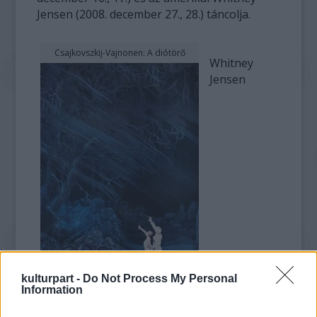
Jensen (2008. december 27., 28.) táncolja.
Csajkovszkij-Vajnonen: A diótörő
Whitney
Jensen
kulturpart -
Do Not Process My Personal
Information