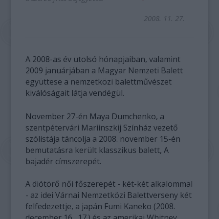
2008. 11. 27.
A 2008-as év utolsó hónapjaiban, valamint
2009 januárjában a Magyar Nemzeti Balett
együttese a nemzetközi balettművészet
kiválóságait látja vendégül.
November 27-én Maya Dumchenko, a
szentpétervári Mariinszkij Színház vezető
szólistája táncolja a 2008. november 15-én
bemutatásra került klasszikus balett, A
bajadér címszerepét.
A diótörő női főszerepét - két-két alkalommal
- az idei Várnai Nemzetközi Balettverseny két
felfedezettje, a japán Fumi Kaneko (2008.
december 16., 17.) és az amerikai Whitney