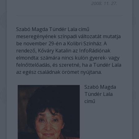
2008. 11. 27.
Szabó Magda Tündér Lala című
meseregényének színpadi változatát mutatja
be november 29-én a Kolibri Színház. A
rendező, Kőváry Katalin az InfoRádiónak
elmondta: számára nincs külön gyerek- vagy
felnőttelőadás, és szeretné, ha a Tündér Lala
az egész családnak örömet nyújtana.
Szabó Magda
Tündér Lala
című