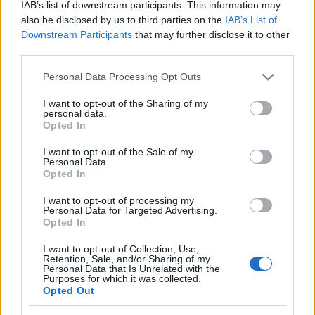
IAB’s list of downstream participants. This information may
kicsiknek szóló darabokat is úgy rendezem,
also be disclosed by us to third parties on the
IAB’s List of
hogy az a szülőknek is élvezetes legyen. Van,
Downstream Participants
that may further disclose it to other
amikor a gyerekek nevetnek, van, amikor a
third parties.
felnőttek és van, amikor mindenki. A darab
Please note that this website/app uses one or more Google
reményeim szerint családi program lesz" -
Personal Data Processing Opt Outs
services and may gather and store information including but
fejtette ki a rendező.
not limited to your visit or usage behaviour. You may click to
I want to opt-out of the Sharing of my
personal data.
grant or deny consent to Google and its third-party tags to
Opted In
use your data for below specified purposes in below Google
consent section.
I want to opt-out of the Sale of my
Personal Data.
Budapest
Gyermek
Opted In
I want to opt-out of processing my
Personal Data for Targeted Advertising.
Opted In
I want to opt-out of Collection, Use,
Retention, Sale, and/or Sharing of my
Personal Data that Is Unrelated with the
Purposes for which it was collected.
Opted Out
SZAVAKKAL FESTENI