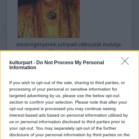
meseregényének színpadi változatát mutatja
be november 29-én a Kolibri Színház. A
meseregény a tündérországban játszódik,
kulturpart -
Do Not Process My Personal
tündérek és emberek közt. Valahogy
Information
azonban fölbukkan a gonosz, így a tündérek
kénytelenek szembesülni azzal, hogy nem
If you wish to opt-out of the sale, sharing to third parties, or
csak jó létezik a világon. Azonban a tündérek
processing of your personal or sensitive information for
cselekvésre adják a fejüket, és a végén a jó
targeted advertising by us, please use the below opt-out
győzedelmeskedik - vázolta fel a rendező.
section to confirm your selection. Please note that after your
opt-out request is processed you may continue seeing
Kőváry Katalin elmondta: szeret gyerekeknek
interest-based ads based on personal information utilized by
us or personal information disclosed to third parties prior to
rendezni, de Weöres Sándorral együtt vallja,
your opt-out. You may separately opt-out of the further
hogy nincs külön gyerekvers és felnőttvers,
disclosure of your personal information by third parties on the
azaz nincs gyerek- és felnőttelőadás sem. "A