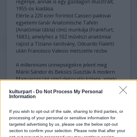
regénye, annak is egy gazdagon illusztrált,
1955-ös kiadása.
Elérte a 220 ezer forintot Casseri padovai
egyetemi tanár Anatomische Tafeln
(Anatómiai tábla) című munkája (Frankfurt,
1683.), amelyhez a 102 művészi anatómiai
rajzot a Tiziano-tanítvány, Odoardo Fialetti
után Francesco Valesio metszette rézbe.
A millenniumi ünnepségekre jelent meg
Márki Sándor és Beksics Gusztáv A modern
Magyarország című dekoratív kötete, amely
1848-1896 között tárgyalja az ország
kulturpart -
Do Not Process My Personal
fejlődésének állomásait. A bevezetését
Information
Vaszary Kolos, az utószót Jókai Mór írta. Ezt a
díszkötésű könyvet 25 ezer forintra tartották,
If you wish to opt-out of the sale, sharing to third parties, or
és 140 ezer forintnál ütötték le.
processing of your personal or sensitive information for
targeted advertising by us, please use the below opt-out
Éppen 100 ezer forinttal adtak többet 80 ezer
section to confirm your selection. Please note that after your
forintos kikiáltási áránál Mikszáth Kálmán
opt-out request is processed you may continue seeing