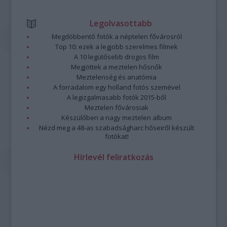
Legolvasottabb
Megdöbbentő fotók a néptelen fővárosról
Top 10: ezek a legjobb szerelmes filmek
A 10 legütősebb drogos film
Megjöttek a meztelen hősnők
Meztelenség és anatómia
A forradalom egy holland fotós szemével
A legizgalmasabb fotók 2015-ből
Meztelen fővárosiak
Készülőben a nagy meztelen album
Nézd meg a 48-as szabadságharc hőseiről készült
fotókat!
Hírlevél feliratkozás