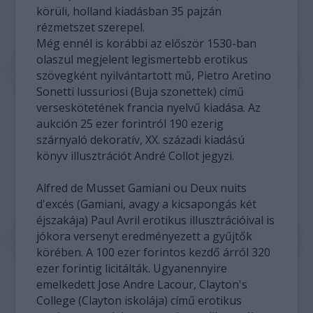
körüli, holland kiadásban 35 pajzán
rézmetszet szerepel.
Még ennél is korábbi az először 1530-ban
olaszul megjelent legismertebb erotikus
szövegként nyilvántartott mű, Pietro Aretino
Sonetti lussuriosi (Buja szonettek) című
verseskötetének francia nyelvű kiadása. Az
aukción 25 ezer forintról 190 ezerig
szárnyaló dekoratív, XX. századi kiadású
könyv illusztrációt André Collot jegyzi.
Alfred de Musset Gamiani ou Deux nuits
d'excés (Gamiani, avagy a kicsapongás két
éjszakája) Paul Avril erotikus illusztrációival is
jókora versenyt eredményezett a gyűjtők
körében. A 100 ezer forintos kezdő árról 320
ezer forintig licitálták. Ugyanennyire
emelkedett Jose Andre Lacour, Clayton's
College (Clayton iskolája) című erotikus