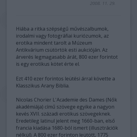
2008. 11. 29.
Hiába a ritka szépségű művészalbumok,
irodalmi vagy fotográfiai kuriózumok, az
erotika mindent tarolt a Múzeum
Antikvárium csütörtök esti aukcióján. Az
árverés legmagasabb árát, 800 ezer forintot
is egy erotikus kötet érte el.
Ezt 410 ezer forintos leütési árral követte a
Klasszikus Arany Biblia.
Nicolas Chorier L'Academie des Dames (Nők
akadémiája) című szövege egyike a nagyon
kevés XVII. századi erotikus szövegeknek.
Eredetileg latinul jelent meg 1660-ban, első
francia kiadása 1680-ból ismert (illusztrációk
nélkül). A 800 ezer forinton leütött, 1775