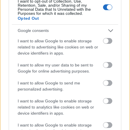
kislányának azt a 22 képet, amelyből Karinthy
I want to opt-out of Collection, Use,
Retention, Sale, and/or Sharing of my
Frigyes verseivel a Zsuzsika Bergengóciában
Personal Data that Is Unrelated with the
Purposes for which it was collected.
című könyv született. Az eredeti rajzok 1922-
Opted Out
ben a Magyar Bibliofil Társaság nemzetközi
mesekönyv- és illusztráció-kiállításán első
Google consents
díjat nyertek. Ezért az első kiadású, Nagy
I want to allow Google to enable storage
Sándor festőművésznek dedikált példányért
related to advertising like cookies on web or
160 ezer forintot adtak. Gáláns karácsonyi
device identifiers in apps.
ajándék lehet a 45 ezer forintért megszerzett
Pólya Tibor illusztrálta Krúdy Gyula
I want to allow my user data to be sent to
mesekönyv, a Liga Gida kalandjai
Google for online advertising purposes.
Hollandiában és a világ egyéb tájain. Egy
bájos társasjáték, a Balaton körüli verseny
I want to allow Google to send me
motorcsónakon, autón és vonaton 60 ezer
personalized advertising.
forintért kelt el.
I want to allow Google to enable storage
related to analytics like cookies on web or
device identifiers in apps.
I want to allow Google to enable storage
Irodalom