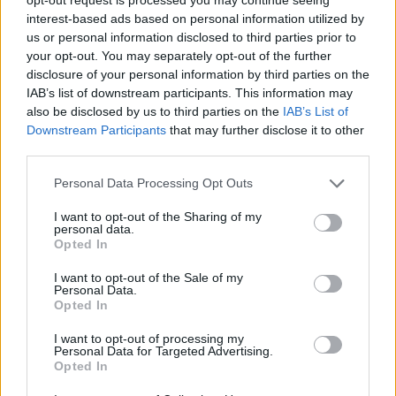
politikai karcolatokat és jellemrajzokat
interest-based ads based on personal information utilized by
tartalmazó, Jankó János rajzaival illusztrált A
us or personal information disclosed to third parties prior to
Tisztelt Ház egy 1886-os, dedikált
your opt-out. You may separately opt-out of the further
példányáért.
disclosure of your personal information by third parties on the
IAB’s list of downstream participants. This information may
Molnár Ferenc 19 színművét 17 kötetes
also be disclosed by us to third parties on the
IAB’s List of
sorozatba gyűjtötték össze, s ezeket 130
Downstream Participants
that may further disclose it to other
ezer forintért vitte el valaki. Vörösmarty
third parties.
Mihály A két szomszédvár című verses
regénye amatőr Tevan-kiadásban 50 ezer
Please note that this website/app uses one or more Google
Personal Data Processing Opt Outs
forintról indult és 120 ezernél végzett.
services and may gather and store information including but
Egy korai, 1795-ös állatorvosi könyv, Tolnay
not limited to your visit or usage behaviour. You may click to
I want to opt-out of the Sharing of my
personal data.
grant or deny consent to Google and its third-party tags to
Sándor " Barmokat orvosló-könyv, mellyet a'
Opted In
use your data for below specified purposes in below Google
köz-jónak hasznára ki-botsátott …" 160 ezer
consent section.
forintra négyszerezte induló árát.
I want to opt-out of the Sale of my
Personal Data.
Opted In
Jól vitték az 1930-as évek plakátjait, 20-30,
sőt 50 ezer forintot is adtak értük. Csak úgy,
I want to opt-out of processing my
Personal Data for Targeted Advertising.
mint a mesekönyvekért. Kozma Lajos 1917-
Opted In
1918 telén, a román harctéren rajzolta