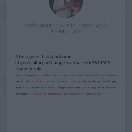
ERDŐ VAN IDEBENN: TÓTH MARCSI AZ ÚJ
MARGÓ-DÍJAS
A bejegyzés trackback címe:
https://kulturpart.hu/api/trackback/id/7836908
Kommentek:
A hozzászólások a
vonatkozó jogszabályok
értelmében felhasználói tartalomnak
minősülnek, értük a
szolgáltatás technikai
üzemeltetője semmilyen felelősséget
nem vállal, azokat nem ellenőrzi. Kifogás esetén forduljon a blog szerkesztőjéhez.
Részletek a
Felhasználási feltételekben
és az
adatvédelmi tájékoztatóban
.