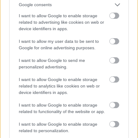
Google consents
I want to allow Google to enable storage
related to advertising like cookies on web or
device identifiers in apps.
I want to allow my user data to be sent to
TERMÉSZETFELETTI ERŐK ÉS ELFELEDETT
Google for online advertising purposes.
TITKOK: ITT A SHELBY OAKS – A GONOSZ
NYOMÁBAN MAGYAR ELŐZETESE
I want to allow Google to send me
personalized advertising.
I want to allow Google to enable storage
related to analytics like cookies on web or
device identifiers in apps.
I want to allow Google to enable storage
SZÁGULDÁS, SÁRKÁNYOK, ROSSZFIÚK – A NYÁR
related to functionality of the website or app.
10 LEGKEDVELTEBB MOZIJA MAGYARORSZÁGON
I want to allow Google to enable storage
related to personalization.