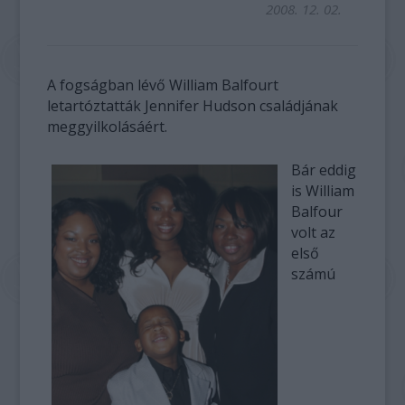
2008. 12. 02.
A fogságban lévő William Balfourt
letartóztatták Jennifer Hudson családjának
meggyilkolásáért.
Bár eddig
is William
Balfour
volt az
első
számú