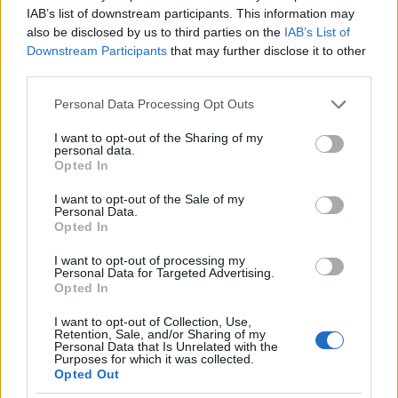
IAB’s list of downstream participants. This information may
énekesnő sógorát, William Balfourt
also be disclosed by us to third parties on the
IAB’s List of
gyanúsították, akit őrizetbe is vettek. A férfi -
Downstream Participants
that may further disclose it to other
aki eddig hét évet ült börtönben gyilkossági
third parties.
kísérletért, autólopásért és repülőgép-
eltérítésért – tagadta a vádakat.
Please note that this website/app uses one or more Google
Personal Data Processing Opt Outs
services and may gather and store information including but
not limited to your visit or usage behaviour. You may click to
I want to opt-out of the Sharing of my
personal data.
grant or deny consent to Google and its third-party tags to
Opted In
use your data for below specified purposes in below Google
Film
Hollywoodi filmipar
consent section.
I want to opt-out of the Sale of my
Personal Data.
Opted In
I want to opt-out of processing my
Personal Data for Targeted Advertising.
Opted In
I want to opt-out of Collection, Use,
Retention, Sale, and/or Sharing of my
Personal Data that Is Unrelated with the
SZEMBE MERSZ NÉZNI AZZAL, AKIVÉ
Purposes for which it was collected.
VÁLHATTÁL VOLNA?
Opted Out