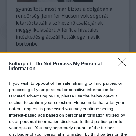
gyanúsított, most már biztos a dolgában a
rendőrség: Jennifer Hudson volt sógorát
letartóztatták a színésznő családjának
meggyilkolásáért. A férfit a hivatalos
intézkedésig átszállították egy másik
börtönbe.
Jennifer Hudson édesanyját és testvérét is
kulturpart -
Do Not Process My Personal
október végén gyilkolta meg az eddig
Information
ismeretlen tettes. A színésznő-énekesnő
hétéves unokaöccse is a helyszínen
If you wish to opt-out of the sale, sharing to third parties, or
tartózkodott, őt a gyilkos magával vitte, majd
processing of your personal or sensitive information for
később őt is megölte.
targeted advertising by us, please use the below opt-out
Pár nappal a tragédia után a rendőrség
section to confirm your selection. Please note that after your
megtalálta azt az autót, amit a gyilkosságok
opt-out request is processed you may continue seeing
óta köröztek, abban pedig megtalálták a
interest-based ads based on personal information utilized by
kisfiú holttestét.
us or personal information disclosed to third parties prior to
your opt-out. You may separately opt-out of the further
A gyilkossággal már akkor is a színésznő-
disclosure of your personal information by third parties on the