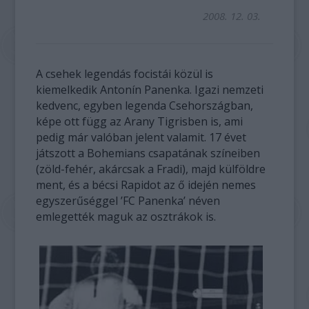
2008. 12. 03.
A csehek legendás focistái közül is
kiemelkedik Antonín Panenka. Igazi nemzeti
kedvenc, egyben legenda Csehországban,
képe ott függ az Arany Tigrisben is, ami
pedig már valóban jelent valamit. 17 évet
játszott a Bohemians csapatának színeiben
(zöld-fehér, akárcsak a Fradi), majd külföldre
ment, és a bécsi Rapidot az ő idején nemes
egyszerűséggel ’FC Panenka’ néven
emlegették maguk az osztrákok is.