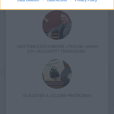
Data Deletion
Data Access
Privacy Policy
ZÁRT A DOMBOS FEST
„NEM TÖBB EZER EMBERRE UTAZUNK, HANEM
EGY VÁLOGATOTT TÁRSASÁGRA”
VILÁGZENÉK A LEGJOBB MINŐSÉGBEN