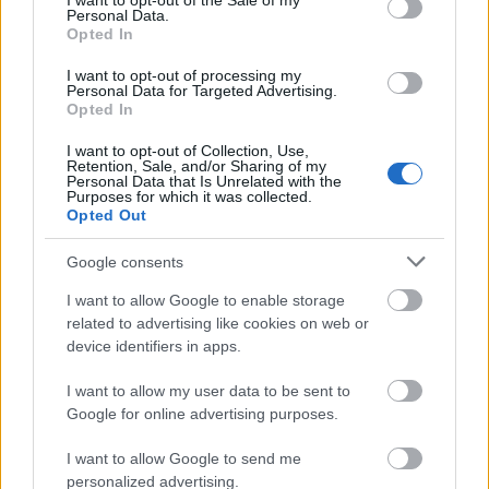
I want to opt-out of the Sale of my
Personal Data.
vagy előre tervezett mozdulat –
Opted In
mindenesetre a cseh labdazsonglőr így
emlékszik vissza, és ez a lényeg. „Edison is
I want to opt-out of processing my
Personal Data for Targeted Advertising.
csak egyszer találta fel a villanykörtét, és
Opted In
máig világít...” – felel mosolyogva a
kétkedőknek. Az persze kétségtelen, hogy
I want to opt-out of Collection, Use,
Retention, Sale, and/or Sharing of my
amennyiben nem jött volna össze a dolog,
Personal Data that Is Unrelated with the
Purposes for which it was collected.
most alighanem könnyelműséggel vádolná
Opted Out
mindenki, és aligha lenne a legnépszerűbb
focisták egyike Csehországban.
Google consents
Panenka egyébként esztergályos volt, mielőtt
I want to allow Google to enable storage
a zöld gyepre lépett volna, és ma is szívesen
related to advertising like cookies on web or
device identifiers in apps.
emlékszik vissza azokra az időkre, amikor
még csak hétvégenként vagy munkaszüneti
I want to allow my user data to be sent to
napokon járhatott edzésekre. A cseh
Google for online advertising purposes.
Bohemians csapatánál eltöltött időszak után
a bécsi Rapid sztárja lett, ahová elvitte
I want to allow Google to send me
mindenét, amit a cseh klubnál eltöltött évek
personalized advertising.