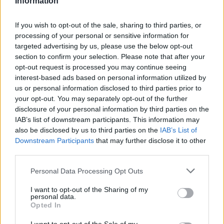
alkalommal is kivédte, és mindig én fizettem a
Information
söröket. Aztán megpróbáltam tökéletesíteni
a technikát, pont a kapu közepébe,
If you wish to opt-out of the sale, sharing to third parties, or
elegánsan ejtve, és előbb-utóbb sikerült is
processing of your personal or sensitive information for
ötből ötször belőnöm. Ekkor abba kellett
targeted advertising by us, please use the below opt-out
hagyni, hogy ne hízzak tovább a sok csokitól
section to confirm your selection. Please note that after your
opt-out request is processed you may continue seeing
és sörtől...” Emlékszik vissza Panenka a
interest-based ads based on personal information utilized by
részletekre.
us or personal information disclosed to third parties prior to
your opt-out. You may separately opt-out of the further
A
disclosure of your personal information by third parties on the
IAB’s list of downstream participants. This information may
also be disclosed by us to third parties on the
IAB’s List of
Downstream Participants
that may further disclose it to other
third parties.
Please note that this website/app uses one or more Google
Personal Data Processing Opt Outs
services and may gather and store information including but
not limited to your visit or usage behaviour. You may click to
I want to opt-out of the Sharing of my
personal data.
grant or deny consent to Google and its third-party tags to
Opted In
use your data for below specified purposes in below Google
consent section.
mai napig sokan vitatják, hogy véletlen volt-e