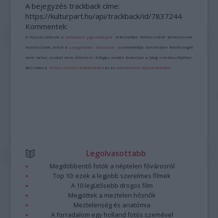
A bejegyzés trackback címe:
https://kulturpart.hu/api/trackback/id/7837244
Kommentek:
A hozzászólások a
vonatkozó jogszabályok
értelmében felhasználói tartalomnak
minősülnek, értük a
szolgáltatás technikai
üzemeltetője semmilyen felelősséget
nem vállal, azokat nem ellenőrzi. Kifogás esetén forduljon a blog szerkesztőjéhez.
Részletek a
Felhasználási feltételekben
és az
adatvédelmi tájékoztatóban
.
Legolvasottabb
Megdöbbentő fotók a néptelen fővárosról
Top 10: ezek a legjobb szerelmes filmek
A 10 legütősebb drogos film
Megjöttek a meztelen hősnők
Meztelenség és anatómia
A forradalom egy holland fotós szemével