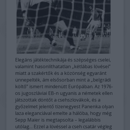
Elegáns játéktechnikája és szépséges cselei,
valamint hasonlíthatatlan „kétlábas lövései”
miatt a szakértők és a közönség egyaránt
ünnepelték, ám elsősorban mint a „belgrádi
költő” ismert mindenütt Európában. Az 1976-
os jugoszláviai EB-n ugyanis a németek ellen
játszottak döntőt a csehszlovákok, és a
győzelmet jelentő tizenegyest Panenka olyan
laza eleganciával emelte a hálóba, hogy még
Sepp Maier is megtapsolta – legalábbis
utólag… Ezzel a lövéssel a cseh csatár végleg