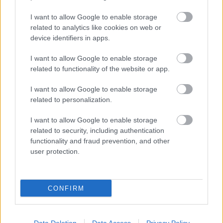
alatt megkeresett: egy nyolcéves Zsigulit és
24.000 cseh koronát. Bécsben is igazi sztár
I want to allow Google to enable storage
lett, az osztrákok kedvence.
related to analytics like cookies on web or
device identifiers in apps.
Antonín Panenka ma a Bohemians
I want to allow Google to enable storage
focicsapatának tiszteletbeli elnöke. Isten
related to functionality of the website or app.
éltesse!
I want to allow Google to enable storage
related to personalization.
I want to allow Google to enable storage
Lavór
related to security, including authentication
functionality and fraud prevention, and other
user protection.
CONFIRM
„AZ EMBERT EMBERRÉ TETTE…” – VASÁRNAP