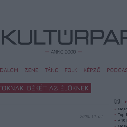
ODALOM
ZENE
TÁNC
FOLK
KÉPZŐ
PODCA
OKNAK, BÉKÉT AZ ÉLŐKNEK
L
Megd
Top 1
2008. 12. 04.
A 10 
Megj