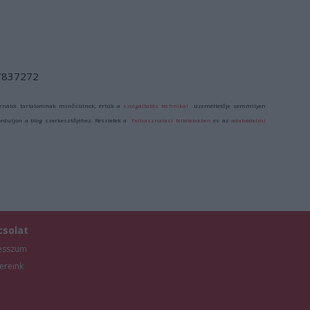
/7837272
ználói tartalomnak minősülnek, értük a
szolgáltatás technikai
üzemeltetője semmilyen
forduljon a blog szerkesztőjéhez. Részletek a
Felhasználási feltételekben
és az
adatvédelmi
csolat
esszum
ereink