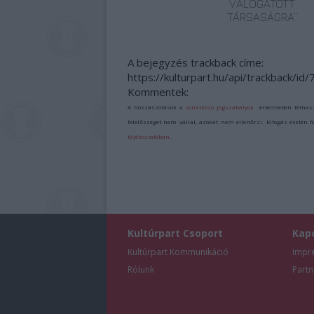
VÁLOGATOTT
TÁRSASÁGRA”
A bejegyzés trackback címe:
https://kulturpart.hu/api/trackback/id
Kommentek:
A hozzászólások a
vonatkozó jogszabályok
értelmében felhas
felelősséget nem vállal, azokat nem ellenőrzi. Kifogás esetén 
tájékoztatóban
.
Kultúrpart Csoport
Kap
Kultúrpart Kommunikáció
Impr
Rólunk
Partn