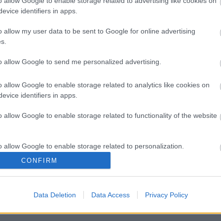
tosítsa a mindennapok békéjét az élőknek, és a
o allow Google to enable storage related to advertising like cookies on
evice identifiers in apps.
eg halottainak.
onytüntetés emléknapja.
o allow my user data to be sent to Google for online advertising
gyeletünket a II. világháború és a kommunista
s.
to allow Google to send me personalized advertising.
o allow Google to enable storage related to analytics like cookies on
evice identifiers in apps.
o allow Google to enable storage related to functionality of the website
o allow Google to enable storage related to personalization.
CONFIRM
o allow Google to enable storage related to security, including
cation functionality and fraud prevention, and other user protection.
Data Deletion
Data Access
Privacy Policy