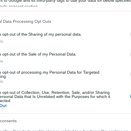
 to Google and its third-party tags to use your data for below specifi
rőszakért. Az életben maradottaknak is maradandó
ogle consent section.
lki és testi sérüléseket, súlyos szenvedésekkel járó
etegségeket okoztak a vörös hadsereg háborús
l Data Processing Opt Outs
nöket elkövető, erőszaktevő katonái.
ármazottaik érzékenységét is sérti, hogy a mai
o opt-out of the Sharing of my personal data.
lete, a Szabadság tér ad otthont egy II.
In
o opt-out of the Sale of my Personal Data.
ggyalázott magyar nők tízezreinek szóló egyfajta
In
ereg kötelékében szolgálatot teljesítő, s a
vesztett katonák valódi megbecsülése, valamint a
to opt-out of processing my Personal Data for Targeted
ing.
nak megőrzése érdekében, kértem, Göncz Kinga
In
péseket az említett emlékmű áthelyezése
o opt-out of Collection, Use, Retention, Sale, and/or Sharing
ersonal Data that Is Unrelated with the Purposes for which it
lected.
t állam érdeke azt kívánja, hogy megszűnjenek a
Out
t emlékmű elleni atrocitások, kezdeményezze a
 új, méltó helyszínre történő átszállítását.
consents
ékmű áthelyezésével a kormány végre elégtételt