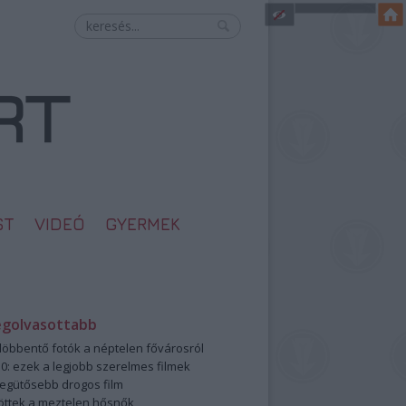
ST
VIDEÓ
GYERMEK
egolvasottabb
öbbentő fotók a néptelen fővárosról
0: ezek a legjobb szerelmes filmek
legütősebb drogos film
öttek a meztelen hősnők