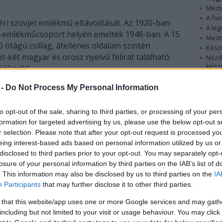
Mezt
A fo
i szovjet emlékmű eltávolítását. Az 1920-ban
A leg
n-emlékműcsoport helyén emelték 1946-ban. A 15
Mezt
 ötágú csillag, átellenes oldalain szintén
Kész
ét-két magyar és orosz nyelvű felirat található:
Nézd
készü
ősöknek".
Hírle
 -
Do Not Process My Personal Information
 elesettek nevét tíz táblán sorolták fel. Az emlékmű
rendszerváltás után is a helyén maradt - ez a
to opt-out of the sale, sharing to third parties, or processing of your per
egyven éves magyarországi szocializmus egyetlen
formation for targeted advertising by us, please use the below opt-out s
öztéren maradt szovjet emlékműve a fővárosban.
r selection. Please note that after your opt-out request is processed y
eing interest-based ads based on personal information utilized by us or
II. világháborúban Magyarországra érkező, a
disclosed to third parties prior to your opt-out. You may separately opt-
siszta német megszállás alól felszabadító, s egyben
losure of your personal information by third parties on the IAB’s list of
kommunista szovjet megszállást hozó orosz és
. This information may also be disclosed by us to third parties on the
IA
ás nemzetiségű szovjet katonák magyar nők
Participants
that may further disclose it to other third parties.
zezreit, szerény becslések szerint is a
 that this website/app uses one or more Google services and may gath
agyarországi női népesség 10 százalékát
including but not limited to your visit or usage behaviour. You may click 
őszakolták meg. Sok áldozat az életével fizetett az