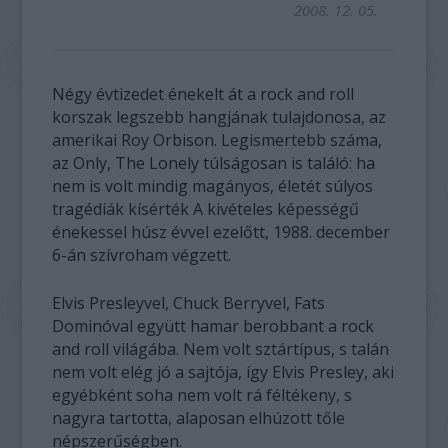
2008. 12. 05.
Négy évtizedet énekelt át a rock and roll
korszak legszebb hangjának tulajdonosa, az
amerikai Roy Orbison. Legismertebb száma,
az Only, The Lonely túlságosan is találó: ha
nem is volt mindig magányos, életét súlyos
tragédiák kísérték A kivételes képességű
énekessel húsz évvel ezelőtt, 1988. december
6-án szívroham végzett.
Elvis Presleyvel, Chuck Berryvel, Fats
Dominóval együtt hamar berobbant a rock
and roll világába. Nem volt sztártípus, s talán
nem volt elég jó a sajtója, így Elvis Presley, aki
egyébként soha nem volt rá féltékeny, s
nagyra tartotta, alaposan elhúzott tőle
népszerűségben.