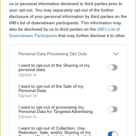
us or personal information disclosed to third parties prior to
vagy a Blue Bayou. Fénykorában is voltak
your opt-out. You may separately opt-out of the further
gyorsabb dalai, például az egyik legnagyobb
disclosure of your personal information by third parties on the
sikere, az Oh, Pretty Woman vagy a Mean,
IAB’s list of downstream participants. This information may
Woman Blues. Dalai többségének ő maga
also be disclosed by us to third parties on the
IAB’s List of
volt a szerzője.
Downstream Participants
that may further disclose it to other
third parties.
A hatvanas évek közepén előbb felesége
Please note that this website/app uses one or more Google
Personal Data Processing Opt Outs
halálos balesete, majd fiai szörnyű tűzhalála
services and may gather and store information including but
okozott súlyos törést életében, e tragédiák
not limited to your visit or usage behaviour. You may click to
I want to opt-out of the Sharing of my
ellenére sem adta fel. A fekete szemüveges,
personal data.
grant or deny consent to Google and its third-party tags to
Opted In
többnyire fekete ruhában fellépő Orbison a
use your data for below specified purposes in below Google
70-es és 80-as években régi dalaival "tartotta
consent section.
I want to opt-out of the Sale of my
el" magát. Duettet énekelt Emmylou
Personal Data.
Opted In
Harrisszel és Little Richarddal, s a Traveling
Wilburys szupergup tagja lett Bob Dylannel,
I want to opt-out of processing my
George Harrisonnal és Tom Pettyvel együtt.
Personal Data for Targeted Advertising.
Opted In
A nyolcvanas évek végén Mystery Girl című
I want to opt-out of Collection, Use,
lemezével tért vissza a csúcsra, albuma
Retention, Sale, and/or Sharing of my