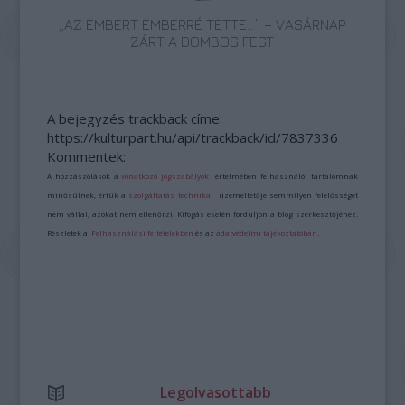
„AZ EMBERT EMBERRÉ TETTE…” – VASÁRNAP
ZÁRT A DOMBOS FEST
A bejegyzés trackback címe:
https://kulturpart.hu/api/trackback/id/7837336
Kommentek:
A hozzászólások a
vonatkozó jogszabályok
értelmében felhasználói tartalomnak
minősülnek, értük a
szolgáltatás technikai
üzemeltetője semmilyen felelősséget
nem vállal, azokat nem ellenőrzi. Kifogás esetén forduljon a blog szerkesztőjéhez.
Részletek a
Felhasználási feltételekben
és az
adatvédelmi tájékoztatóban
.
Legolvasottabb