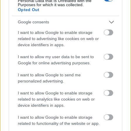
Personal Data that Is Unrelated with the
sikerét azonban nem érhette meg, új dalai
Purposes for which it was collected.
halála után kezdték meg diadalmenetüket a
Opted Out
listákon - közülük a You Got It listát vezetett,
Google consents
s nagy siker volt a California Blue is.
I want to allow Google to enable storage
Elsők között került a rock and roll
related to advertising like cookies on web or
halhatatlanjai közé. Első Grammy-díját 1980-
device identifiers in apps.
ban kapta, s négy díja mellé a posztumusz
életműdíjat is kiérdemelte.
I want to allow my user data to be sent to
Google for online advertising purposes.
Idén ősszel jelent meg egy négylemezes
reprezentatív válogatás legszebb dalaiból,
I want to allow Google to send me
soha nem halott felvételeiből és ritkaságaiból
personalized advertising.
The Soul of Rock and Roll címmel.
I want to allow Google to enable storage
related to analytics like cookies on web or
device identifiers in apps.
Zene
Rock
I want to allow Google to enable storage
related to functionality of the website or app.