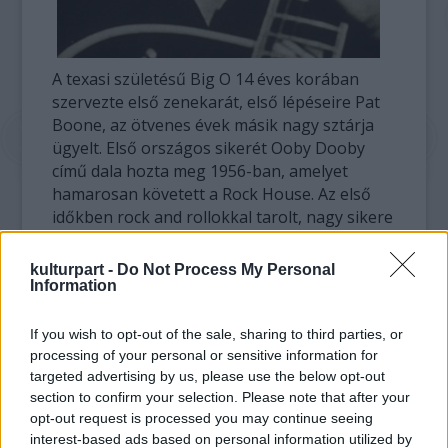
A texasi születésű Big O 14 éves korában
szervezte első zenekarát, első lépéseire Pat
Boone, az ötvenes évek másik nagy sztárja
ügyelt. Első országos sikerét Ooby Dooby
című dala hozta meg 1956-ban, amelyet
hamarosan követett a Rock House. Az első
időkben rock and rollokkal tarolt, nagy sikere
volt a Mean Little Woman, a You,re Gonna
Cry, a You,re My Baby és a This Kind of Love
kulturpart -
Do Not Process My Personal
című listákra is felkerült dalaival.
Information
Már pályája első időszakában is énekelt lírai
If you wish to opt-out of the sale, sharing to third parties, or
dalokat, amelyek a hatvanas évekre szinte
processing of your personal or sensitive information for
kizárólagossá váltak repertoárjában.
targeted advertising by us, please use the below opt-out
section to confirm your selection. Please note that after your
Különleges, falzettes tenorjához illettek az
opt-out request is processed you may continue seeing
olyan dalok, mint az Only the Lonely, a
interest-based ads based on personal information utilized by
Runnig Scared, az It,s Over, az In Dreams,