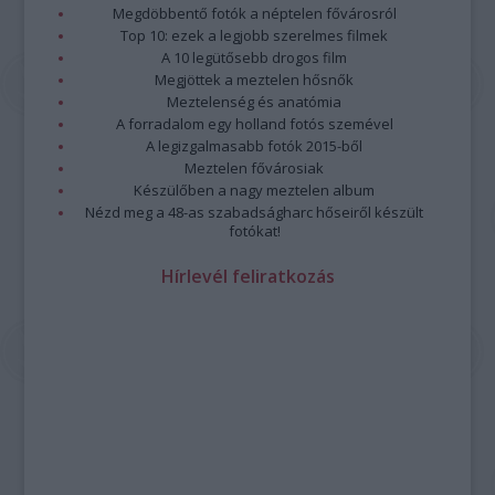
Megdöbbentő fotók a néptelen fővárosról
Top 10: ezek a legjobb szerelmes filmek
A 10 legütősebb drogos film
Megjöttek a meztelen hősnők
Meztelenség és anatómia
A forradalom egy holland fotós szemével
A legizgalmasabb fotók 2015-ből
Meztelen fővárosiak
Készülőben a nagy meztelen album
Nézd meg a 48-as szabadságharc hőseiről készült
fotókat!
Hírlevél feliratkozás