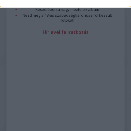
Meztelen fővárosiak
Készülőben a nagy meztelen album
Nézd meg a 48-as szabadságharc hőseiről készült
fotókat!
Hírlevél feliratkozás