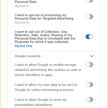
Personal Data.
ETNOFON AZ I. ONIFESZT-EN
Opted In
I want to opt-out of processing my
Personal Data for Targeted Advertising.
Opted In
I want to opt-out of Collection, Use,
Retention, Sale, and/or Sharing of my
Personal Data that Is Unrelated with the
Purposes for which it was collected.
Opted Out
„NEM TÖBB EZER EMBERRE UTAZUNK, HANEM
EGY VÁLOGATOTT TÁRSASÁGRA”
Google consents
I want to allow Google to enable storage
related to advertising like cookies on web or
device identifiers in apps.
I want to allow my user data to be sent to
Google for online advertising purposes.
VILÁGZENÉK A LEGJOBB MINŐSÉGBEN
I want to allow Google to send me
personalized advertising.