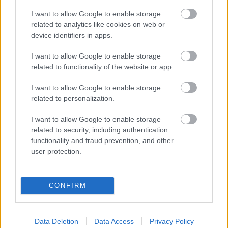
A bejegyzés trackback címe:
I want to allow Google to enable storage
https://kulturpart.hu/api/trackback/id/7837376
related to analytics like cookies on web or
Kommentek:
device identifiers in apps.
A hozzászólások a
vonatkozó jogszabályok
értelmében felhasználói tartalomnak
minősülnek, értük a
szolgáltatás technikai
üzemeltetője semmilyen felelősséget
I want to allow Google to enable storage
nem vállal, azokat nem ellenőrzi. Kifogás esetén forduljon a blog szerkesztőjéhez.
related to functionality of the website or app.
Részletek a
Felhasználási feltételekben
és az
adatvédelmi tájékoztatóban
.
I want to allow Google to enable storage
related to personalization.
Tovább a Facebook-ra
I want to allow Google to enable storage
related to security, including authentication
functionality and fraud prevention, and other
Legolvasottabb
user protection.
Megdöbbentő fotók a néptelen fővárosról
Top 10: ezek a legjobb szerelmes filmek
A 10 legütősebb drogos film
CONFIRM
Megjöttek a meztelen hősnők
Meztelenség és anatómia
A forradalom egy holland fotós szemével
Data Deletion
Data Access
Privacy Policy
A legizgalmasabb fotók 2015-ből