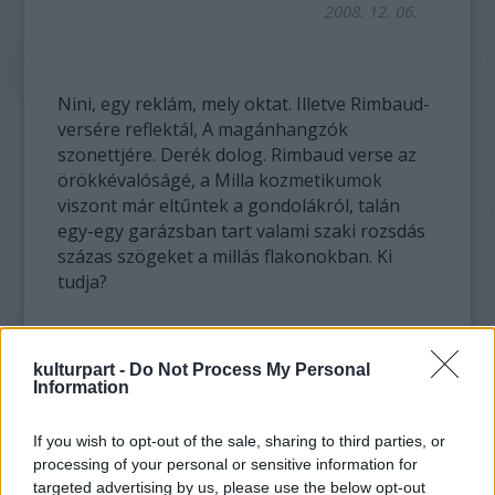
2008. 12. 06.
Nini, egy reklám, mely oktat. Illetve Rimbaud-
versére reflektál, A magánhangzók
szonettjére. Derék dolog. Rimbaud verse az
örökkévalóságé, a Milla kozmetikumok
viszont már eltűntek a gondolákról, talán
egy-egy garázsban tart valami szaki rozsdás
százas szögeket a millás flakonokban. Ki
tudja?
A videó megtekintéséhez
Adobe Flash Player
szükséges!
kulturpart -
Do Not Process My Personal
Information
If you wish to opt-out of the sale, sharing to third parties, or
processing of your personal or sensitive information for
Mozgópart
targeted advertising by us, please use the below opt-out