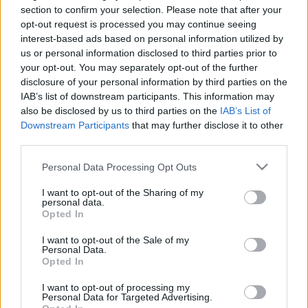
section to confirm your selection. Please note that after your
opt-out request is processed you may continue seeing
interest-based ads based on personal information utilized by
us or personal information disclosed to third parties prior to
your opt-out. You may separately opt-out of the further
disclosure of your personal information by third parties on the
IAB’s list of downstream participants. This information may
also be disclosed by us to third parties on the
IAB’s List of
VECSEI H. MIKLÓS A ZSÁMBÉKI NYÁRI
Downstream Participants
that may further disclose it to other
SZÍNHÁZRÓL
third parties.
Please note that this website/app uses one or more Google
Personal Data Processing Opt Outs
services and may gather and store information including but
not limited to your visit or usage behaviour. You may click to
I want to opt-out of the Sharing of my
personal data.
grant or deny consent to Google and its third-party tags to
Opted In
use your data for below specified purposes in below Google
consent section.
I want to opt-out of the Sale of my
KELEMEN BARNABÁS: A FESZTIVÁL AKADÉMIA
Personal Data.
BUDAPEST JUBILEUMI 10. ÉVADA
Opted In
I want to opt-out of processing my
Personal Data for Targeted Advertising.