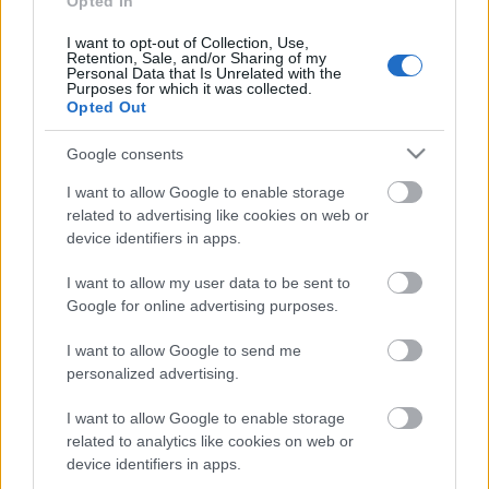
Opted In
I want to opt-out of Collection, Use,
Retention, Sale, and/or Sharing of my
Personal Data that Is Unrelated with the
Purposes for which it was collected.
Opted Out
DUPLA JUBILEUMI KONCERT: SONORO 20 & FAB
10
Google consents
I want to allow Google to enable storage
related to advertising like cookies on web or
A bejegyzés trackback címe:
device identifiers in apps.
https://kulturpart.hu/api/trackback/id/7836706
Kommentek:
I want to allow my user data to be sent to
A hozzászólások a
vonatkozó jogszabályok
értelmében felhasználói tartalomnak
Google for online advertising purposes.
minősülnek, értük a
szolgáltatás technikai
üzemeltetője semmilyen felelősséget
nem vállal, azokat nem ellenőrzi. Kifogás esetén forduljon a blog szerkesztőjéhez.
I want to allow Google to send me
Részletek a
Felhasználási feltételekben
és az
adatvédelmi tájékoztatóban
.
personalized advertising.
Tovább a Facebook-ra
I want to allow Google to enable storage
related to analytics like cookies on web or
device identifiers in apps.