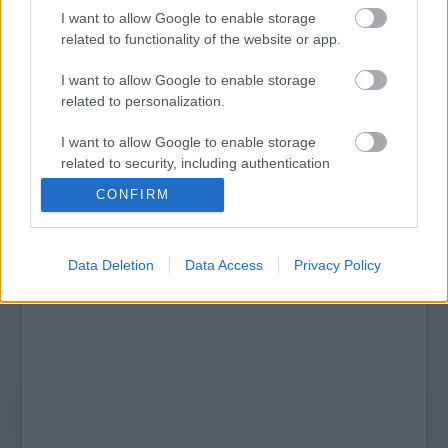
I want to allow Google to enable storage
Legolvasottabb
related to functionality of the website or app.
Megdöbbentő fotók a néptelen fővárosról
Top 10: ezek a legjobb szerelmes filmek
I want to allow Google to enable storage
A 10 legütősebb drogos film
related to personalization.
Megjöttek a meztelen hősnők
Meztelenség és anatómia
I want to allow Google to enable storage
A forradalom egy holland fotós szemével
related to security, including authentication
A legizgalmasabb fotók 2015-ből
functionality and fraud prevention, and other
CONFIRM
Meztelen fővárosiak
user protection.
Készülőben a nagy meztelen album
Nézd meg a 48-as szabadságharc hőseiről készült
fotókat!
Data Deletion
Data Access
Privacy Policy
Hírlevél feliratkozás