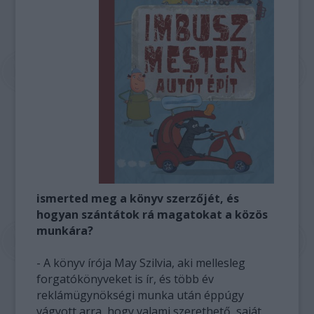
ismerted meg a könyv szerzőjét, és
hogyan szántátok rá magatokat a közös
munkára?
- A könyv írója May Szilvia, aki mellesleg
forgatókönyveket is ír, és több év
reklámügynökségi munka után éppúgy
vágyott arra, hogy valami szerethető, saját