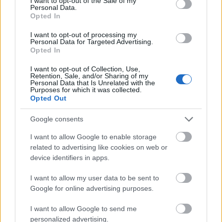
I want to opt-out of the Sale of my
Personal Data.
látványt.
Opted In
Annak
I want to opt-out of processing my
Personal Data for Targeted Advertising.
idején
Opted In
azt
hittem,
I want to opt-out of Collection, Use,
Retention, Sale, and/or Sharing of my
rögtön a
Personal Data that Is Unrelated with the
Purposes for which it was collected.
Opted Out
középiskola után belevágsz az
illuztrálásba.
Google consents
- Sok gyerek szeret rajzolni vagy festeni, és
I want to allow Google to enable storage
nálam ez valóban nem akart múlni, úgyhogy
related to advertising like cookies on web or
device identifiers in apps.
a középiskolát grafika-szakon végeztem,
aztán jött az Iparművészeti Egyetem, és
I want to allow my user data to be sent to
később a munkahelyek is a rajzolással voltak
Google for online advertising purposes.
kapcsolatban, igaz, kicsit másképpen. Az
elmúlt 10 évben cégeknek terveztem
I want to allow Google to send me
arculatokat, hirdetéseket, reklámfilmeket és
personalized advertising.