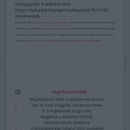
A bejegyzés trackback címe:
https://kulturpart.hu/api/trackback/id/7837362
Kommentek:
A hozzászólások a
vonatkozó jogszabályok
értelmében felhasználói tartalomnak
minősülnek, értük a
szolgáltatás technikai
üzemeltetője semmilyen felelősséget
nem vállal, azokat nem ellenőrzi. Kifogás esetén forduljon a blog szerkesztőjéhez.
Részletek a
Felhasználási feltételekben
és az
adatvédelmi tájékoztatóban
.
Legolvasottabb
Megdöbbentő fotók a néptelen fővárosról
Top 10: ezek a legjobb szerelmes filmek
A 10 legütősebb drogos film
Megjöttek a meztelen hősnők
Meztelenség és anatómia
A forradalom egy holland fotós szemével