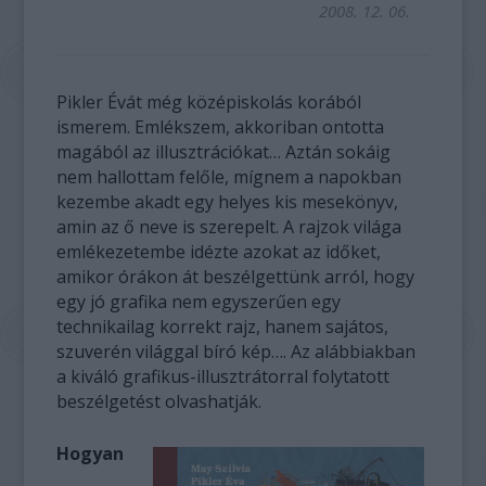
2008. 12. 06.
Pikler Évát még középiskolás korából
ismerem. Emlékszem, akkoriban ontotta
magából az illusztrációkat… Aztán sokáig
nem hallottam felőle, mígnem a napokban
kezembe akadt egy helyes kis mesekönyv,
amin az ő neve is szerepelt. A rajzok világa
emlékezetembe idézte azokat az időket,
amikor órákon át beszélgettünk arról, hogy
egy jó grafika nem egyszerűen egy
technikailag korrekt rajz, hanem sajátos,
szuverén világgal bíró kép…. Az alábbiakban
a kiváló grafikus-illusztrátorral folytatott
beszélgetést olvashatják.
Hogyan