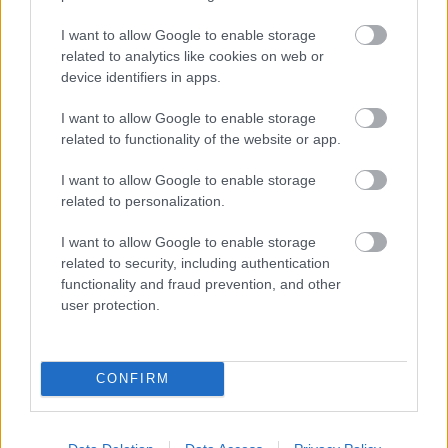
rövid animációs filmeket. Tudom, távolinak
tűnhet ez a terület az illusztrációk világától,
I want to allow Google to enable storage
de lényegében ez is egyfajta képalkotás. Pár
related to analytics like cookies on web or
device identifiers in apps.
éve a Moholy-Nagy Művészeti Egyetem
előkészítőjén kezdtem tanítani szakmai
I want to allow Google to enable storage
kurzust, és úgy látszik, ha az ember sokat
related to functionality of the website or app.
magyaráz a dolgok elméletéről, előbb-utóbb
ismét kedve szottyan a gyakorlathoz is.
I want to allow Google to enable storage
related to personalization.
Miért épp egy mese segtségével jutottál
vissza a „kezdetekhez”?
I want to allow Google to enable storage
related to security, including authentication
functionality and fraud prevention, and other
- Hát... Mindig is izgatott a való, a látott és
user protection.
tapasztalt világ és a fantázia különös
viszonya. A kiskapuk, amelyeken át ide-oda
sétálhatunk a két birodalom között, és
amelyek elsősorban a gyermekek számára
CONFIRM
vannak nyitva. Egy felnőtt csak akkor képes
ezeket észlelni-észrevenni, netán használni