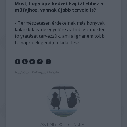
Most, hogy újra kedvet kaptál ehhez a
műfajhoz, vannak újabb terveid is?
- Természetesen érdekelnek más könyvek,
kalandok is, de egyelőre az Imbusz mester
folytatását tervezzük, ami alighanem több
hónapra elegendő feladat lesz.
Irodalom
Kultúrpart interjú
AZ EMBERSÉG ÜNNEPE