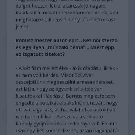
dolgot hozzon létre, akárcsak jómagam.
Ráadásul mindketten Szentendrén élünk, ami
meghatározó, közös élmény- és ihletforrást
jelent.
Imbusz mester autót épít... Két női szerző,
és egy ilyen „műszaki téma”… Miért épp
ez izgatott titeket?
- A két fiam mellett élve - akik ráadásul ikrek -
ez nem volt kérdés. Mikor Szilvivel
összejöttünk megbeszélni a meseötleteket,
azt látta, hogy az ágyunk telis-tele van
kisautókkal. Ráadásul Barnus még este sem
engedte a kocsikat elpakolni, mondván, hogy
ott van a garázs, és hát valahol az autóknak
is pihenniük kell... Persze ez a sok autó
komoly gyűjtőmunka eredménye volt. Eleinte
csak egy-két kocsi érkezett, aztán nagyapától