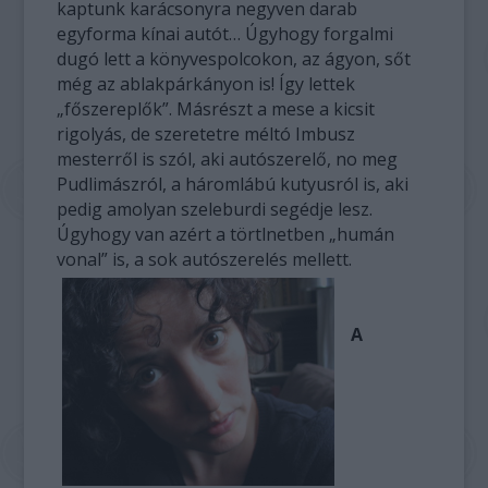
kaptunk karácsonyra negyven darab
egyforma kínai autót… Úgyhogy forgalmi
dugó lett a könyvespolcokon, az ágyon, sőt
még az ablakpárkányon is! Így lettek
„főszereplők”. Másrészt a mese a kicsit
rigolyás, de szeretetre méltó Imbusz
mesterről is szól, aki autószerelő, no meg
Pudlimászról, a háromlábú kutyusról is, aki
pedig amolyan szeleburdi segédje lesz.
Úgyhogy van azért a törtlnetben „humán
vonal” is, a sok autószerelés mellett.
A