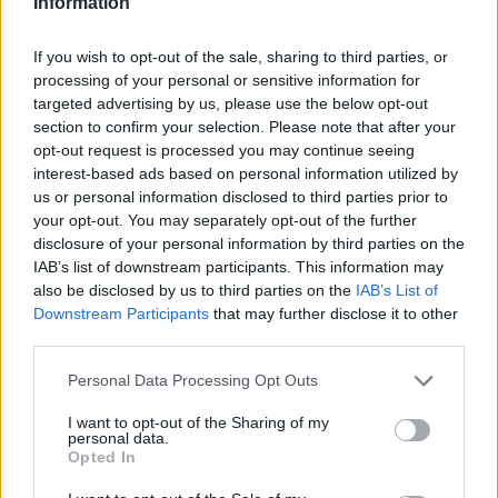
Information
humorát is értékelik. Mint például a szőrös
autót.
If you wish to opt-out of the sale, sharing to third parties, or
processing of your personal or sensitive information for
Régebben minden könyvet kézzel
targeted advertising by us, please use the below opt-out
illusztráltak, manapság viszont
section to confirm your selection. Please note that after your
többségben vannak a számítógéppel
opt-out request is processed you may continue seeing
készült grafikák. Szerinted ez
interest-based ads based on personal information utilized by
gazdagabbá, vagy épp ellenkezôleg,
us or personal information disclosed to third parties prior to
szegényebbé, egyformábbá teszi az
your opt-out. You may separately opt-out of the further
illusztrációkat? Te magad hogyan
disclosure of your personal information by third parties on the
dolgozol?
IAB’s list of downstream participants. This information may
also be disclosed by us to third parties on the
IAB’s List of
- Szerintem a számítógép közvetítő szerepe
Downstream Participants
that may further disclose it to other
third parties.
inkább gazdagabbá teszi a képeket. Arra
viszont figyelni kell, hogy a kézirajz és -festés
Please note that this website/app uses one or more Google
Personal Data Processing Opt Outs
értékei ne tűnjenek el. Ez nagy dilemma volt
services and may gather and store information including but
számomra is, végül az eredeti ceruzarajzot
not limited to your visit or usage behaviour. You may click to
I want to opt-out of the Sharing of my
personal data.
megőríztem a képekben, de belehelyeztem
grant or deny consent to Google and its third-party tags to
Opted In
fotókból olyan képrészleteket is, amelyek
use your data for below specified purposes in below Google
meggyőződésem szerint gazdagítják a
consent section.