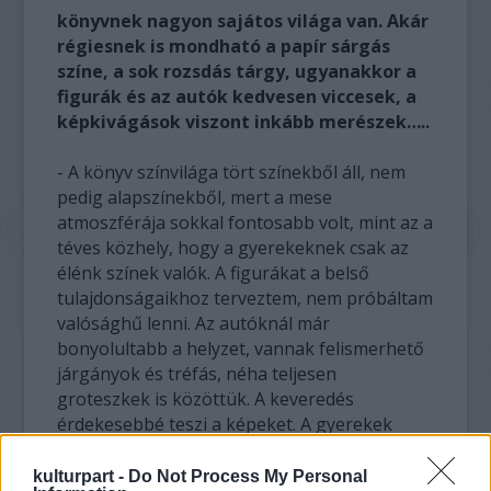
könyvnek nagyon sajátos világa van. Akár
régiesnek is mondható a papír sárgás
színe, a sok rozsdás tárgy, ugyanakkor a
figurák és az autók kedvesen viccesek, a
képkivágások viszont inkább merészek…..
- A könyv színvilága tört színekből áll, nem
pedig alapszínekből, mert a mese
atmoszférája sokkal fontosabb volt, mint az a
téves közhely, hogy a gyerekeknek csak az
élénk színek valók. A figurákat a belső
tulajdonságaikhoz terveztem, nem próbáltam
valósághű lenni. Az autóknál már
bonyolultabb a helyzet, vannak felismerhető
járgányok és tréfás, néha teljesen
groteszkek is közöttük. A keveredés
érdekesebbé teszi a képeket. A gyerekek
mindent nagyon alaposan megnéznek, ezért
fontos a részletgazdagság. A tréfás képek
kulturpart -
Do Not Process My Personal