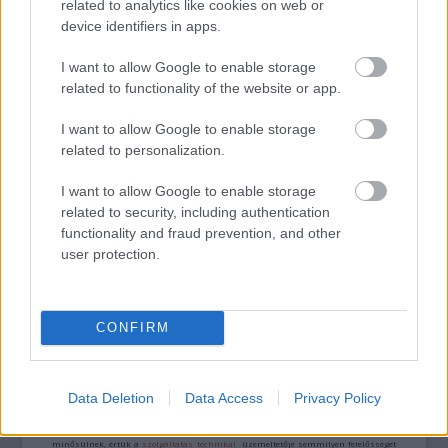
related to analytics like cookies on web or
device identifiers in apps.
VECSEI H. MIKLÓS A ZSÁMBÉKI NYÁRI
I want to allow Google to enable storage
SZÍNHÁZRÓL
related to functionality of the website or app.
I want to allow Google to enable storage
related to personalization.
I want to allow Google to enable storage
related to security, including authentication
functionality and fraud prevention, and other
user protection.
ERDŐ VAN IDEBENN: TÓTH MARCSI AZ ÚJ
MARGÓ-DÍJAS
CONFIRM
A bejegyzés trackback címe:
https://kulturpart.hu/api/trackback/id/7838586
Data Deletion
Data Access
Privacy Policy
Kommentek:
A hozzászólások a
vonatkozó jogszabályok
értelmében felhasználói tartalomnak
minősülnek, értük a
szolgáltatás technikai
üzemeltetője semmilyen felelősséget