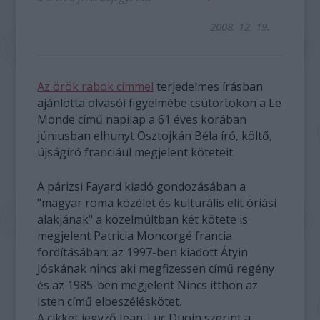
2008. 12. 19.
Az örök rabok címmel
terjedelmes írásban
ajánlotta olvasói figyelmébe csütörtökön a Le
Monde című napilap a 61 éves korában
júniusban elhunyt Osztojkán Béla író, költő,
újságíró franciául megjelent köteteit.
A párizsi Fayard kiadó gondozásában a
"magyar roma közélet és kulturális elit óriási
alakjának" a közelmúltban két kötete is
megjelent Patricia Moncorgé francia
fordításában: az 1997-ben kiadott Átyin
Jóskának nincs aki megfizessen című regény
és az 1985-ben megjelent Nincs itthon az
Isten című elbeszéléskötet.
A cikket jegyző Jean-Luc Duoin szerint a