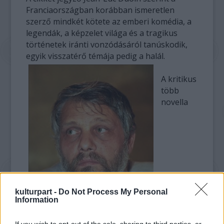
Franciaországban korábban ismeretlen
szerző mindkét kötete az emberi komédia, a
legendák, a képzelet világa és a tragikus
történetek iránti vonzódásáról tanúskodik,
egyik visszatérő témája pedig a halál.
A kritikus
több
novella
kulturpart -
Do Not Process My Personal
Information
If you wish to opt-out of the sale, sharing to third parties, or