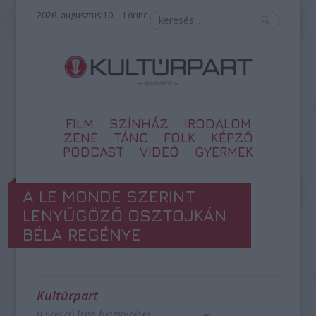
2026. augusztus 10. – Lőrinc
FILM
SZÍNHÁZ
IRODALOM
ZENE
TÁNC
FOLK
KÉPZŐ
PODCAST
VIDEÓ
GYERMEK
A LE MONDE SZERINT
LENYŰGÖZŐ OSZTOJKÁN
BÉLA REGÉNYE
Kultúrpart
a szerző friss bejegyzései