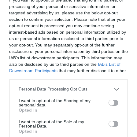
processing of your personal or sensitive information for
targeted advertising by us, please use the below opt-out
section to confirm your selection. Please note that after your
történetét részletesen ismertetve megjegyzi,
opt-out request is processed you may continue seeing
hogy az elbeszéléskötet fájdalmas sorsok
interest-based ads based on personal information utilized by
tárháza a bebörtönzött férj miatt kiúttalan
us or personal information disclosed to third parties prior to
your opt-out. You may separately opt-out of the further
helyzetbe került fiatal anya
disclosure of your personal information by third parties on the
prostituálódásától Budapest marginális
IAB’s list of downstream participants. This information may
alakjain át a holokauszt áldozatainak
also be disclosed by us to third parties on the
IAB’s List of
epizódjáig. Az élve koporsóba zárt és egy
Downstream Participants
that may further disclose it to other
szögesdróttal körülvett tóba dobott hős, az
third parties.
"örök rab", Osztojkán Béla írásainak tipikus
alakja - hangsúlyozza Jean-Luc Duoin.
Please note that this website/app uses one or more Google
Personal Data Processing Opt Outs
services and may gather and store information including but
not limited to your visit or usage behaviour. You may click to
I want to opt-out of the Sharing of my
A kritikus szerint az Átyin Jóskának nincs aki
personal data.
grant or deny consent to Google and its third-party tags to
megfizessen című "lenyűgöző regényben" az
Opted In
use your data for below specified purposes in below Google
író "látomásos képzeletével" olyan történetet
consent section.
I want to opt-out of the Sale of my
mesél el az ötvenes évekből egy magyar falu
Personal Data.
cigány közösségéről, amelyben az őrdöngős
Opted In