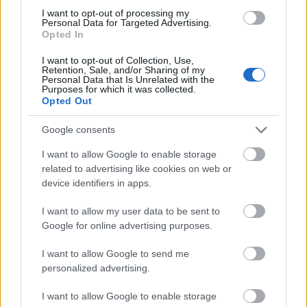
öregasszony által örökbe fogadott kicsi
I want to opt-out of processing my
Mojna csodás élményei örökre
Personal Data for Targeted Advertising.
felejthetetlenek.
Opted In
I want to opt-out of Collection, Use,
Retention, Sale, and/or Sharing of my
Personal Data that Is Unrelated with the
Purposes for which it was collected.
Opted Out
Irodalom
Google consents
I want to allow Google to enable storage
related to advertising like cookies on web or
device identifiers in apps.
I want to allow my user data to be sent to
Google for online advertising purposes.
AZ EMBERSÉG ÜNNEPE
I want to allow Google to send me
personalized advertising.
I want to allow Google to enable storage