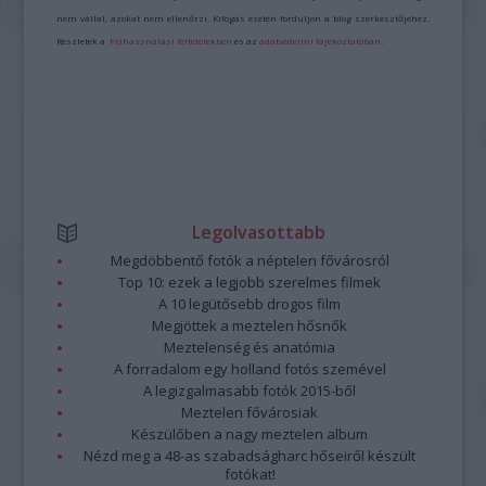
nem vállal, azokat nem ellenőrzi. Kifogás esetén forduljon a blog szerkesztőjéhez.
Részletek a
Felhasználási feltételekben
és az
adatvédelmi tájékoztatóban
.
Legolvasottabb
Megdöbbentő fotók a néptelen fővárosról
Top 10: ezek a legjobb szerelmes filmek
A 10 legütősebb drogos film
Megjöttek a meztelen hősnők
Meztelenség és anatómia
A forradalom egy holland fotós szemével
A legizgalmasabb fotók 2015-ből
Meztelen fővárosiak
Készülőben a nagy meztelen album
Nézd meg a 48-as szabadságharc hőseiről készült
fotókat!