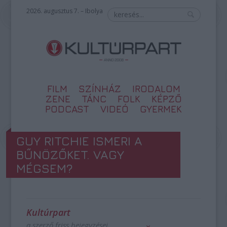
2026. augusztus 7. – Ibolya
FILM
SZÍNHÁZ
IRODALOM
ZENE
TÁNC
FOLK
KÉPZŐ
PODCAST
VIDEÓ
GYERMEK
GUY RITCHIE ISMERI A
BŰNÖZŐKET. VAGY
MÉGSEM?
Kultúrpart
a szerző friss bejegyzései