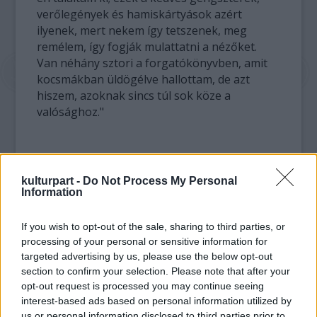
verőlegények és hamiskártyások azért
ilyenek, mert nekem így tetszenek, meg
remélem, így fogják mulattatni a nézőket.
Van néhány sztori a forgatókönyvben, amit
kocsmákban üldögélve hallottam, de azt
hiszem, azoknak sincs túl sok köze a
valósághoz."
kulturpart -
Do Not Process My Personal
Information
If you wish to opt-out of the sale, sharing to third parties, or
processing of your personal or sensitive information for
targeted advertising by us, please use the below opt-out
section to confirm your selection. Please note that after your
opt-out request is processed you may continue seeing
interest-based ads based on personal information utilized by
us or personal information disclosed to third parties prior to