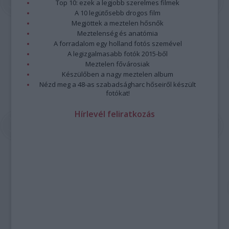
Top 10: ezek a legjobb szerelmes filmek
A 10 legütősebb drogos film
Megjöttek a meztelen hősnők
Meztelenség és anatómia
A forradalom egy holland fotós szemével
A legizgalmasabb fotók 2015-ből
Meztelen fővárosiak
Készülőben a nagy meztelen album
Nézd meg a 48-as szabadságharc hőseiről készült
fotókat!
Hírlevél feliratkozás