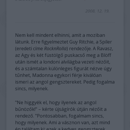
2008. 12. 19.
Nem kell mindent elhinni, amit a moziban
látunk. Erre figyelmeztet Guy Ritchie, a Spíler
(eredeti címe
RocknRolla
) rendezője. A Ravasz,
az Agy és két füstölgő puskacső meg a Blöff
után ismét a londoni alvilágba vezeti nézőit,
és a számtalan különleges figurát nézve úgy
tűnhet, Madonna egykori férje kiválóan
ismeri az angol gengsztereket. Pedig fogalma
sincs, milyenek.
"Ne higgyék el, hogy ilyenek az angol
bűnözők!" – kérte újságírók útján nézőit a
rendező. "Pontosabban, fogalmam sincs,
hogy milyenek. Ami a vásznon van, azt mind
én találtam ki; ezek a kedves gengszterek,