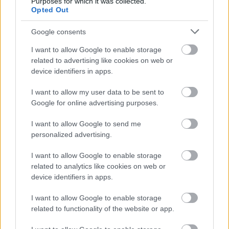
Purposes for which it was collected.
Opted Out
SZEMBE MERSZ NÉZNI AZZAL, AKIVÉ
VÁLHATTÁL VOLNA?
Google consents
I want to allow Google to enable storage
related to advertising like cookies on web or
device identifiers in apps.
I want to allow my user data to be sent to
Google for online advertising purposes.
TERMÉSZETFELETTI ERŐK ÉS ELFELEDETT
I want to allow Google to send me
TITKOK: ITT A SHELBY OAKS – A GONOSZ
personalized advertising.
NYOMÁBAN MAGYAR ELŐZETESE
I want to allow Google to enable storage
related to analytics like cookies on web or
device identifiers in apps.
I want to allow Google to enable storage
related to functionality of the website or app.