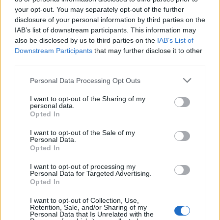
your opt-out. You may separately opt-out of the further
disclosure of your personal information by third parties on the
IAB’s list of downstream participants. This information may
also be disclosed by us to third parties on the
IAB’s List of
Downstream Participants
that may further disclose it to other
third parties.
"A Spíler nem a valóság. Sajnos."-tette hozzá.
Please note that this website/app uses one or more Google
Personal Data Processing Opt Outs
services and may gather and store information including but
A film hazai bemutatója: 2009. január 1.
not limited to your visit or usage behaviour. You may click to
I want to opt-out of the Sharing of my
personal data.
grant or deny consent to Google and its third-party tags to
Opted In
use your data for below specified purposes in below Google
consent section.
I want to opt-out of the Sale of my
Personal Data.
Opted In
Film
I want to opt-out of processing my
Personal Data for Targeted Advertising.
Opted In
I want to opt-out of Collection, Use,
Retention, Sale, and/or Sharing of my
Personal Data that Is Unrelated with the