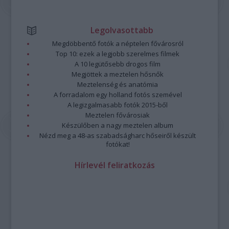
Legolvasottabb
Megdöbbentő fotók a néptelen fővárosról
Top 10: ezek a legjobb szerelmes filmek
A 10 legütősebb drogos film
Megjöttek a meztelen hősnők
Meztelenség és anatómia
A forradalom egy holland fotós szemével
A legizgalmasabb fotók 2015-ből
Meztelen fővárosiak
Készülőben a nagy meztelen album
Nézd meg a 48-as szabadságharc hőseiről készült
fotókat!
Hírlevél feliratkozás