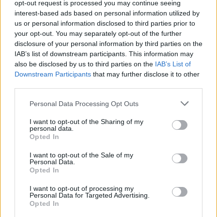
opt-out request is processed you may continue seeing
miközben a húszas évek gépiesedő világának
interest-based ads based on personal information utilized by
állít emléket, érezhetően gunyoros
us or personal information disclosed to third parties prior to
megfogalmazással kételkedésének is hangot,
your opt-out. You may separately opt-out of the further
illetve látványt ad.
disclosure of your personal information by third parties on the
IAB’s list of downstream participants. This information may
A művész 1971-ig saját tulajdonában tartotta
also be disclosed by us to third parties on the
IAB’s List of
Downstream Participants
that may further disclose it to other
ezt a festményt. Az 1969-ben, a Magyar
third parties.
Nemzeti Galériában rendezett gyűjteményes
kiállítása után több más, a 20-as évekből
Please note that this website/app uses one or more Google
Personal Data Processing Opt Outs
származó alkotással együtt nemzetközi hírű
services and may gather and store information including but
galériák látóterébe került. A Géplovagot a
not limited to your visit or usage behaviour. You may click to
I want to opt-out of the Sharing of my
personal data.
kölni Galerie Gmurzynska-Bargera
grant or deny consent to Google and its third-party tags to
Opted In
gyűjteménye őrizte hosszú ideig. Most ismét
use your data for below specified purposes in below Google
consent section.
tulajdonost váltott a kivételes jelentőségű
I want to opt-out of the Sale of my
Personal Data.
kép.
Opted In
I want to opt-out of processing my
Personal Data for Targeted Advertising.
Opted In
Aukció
Képző