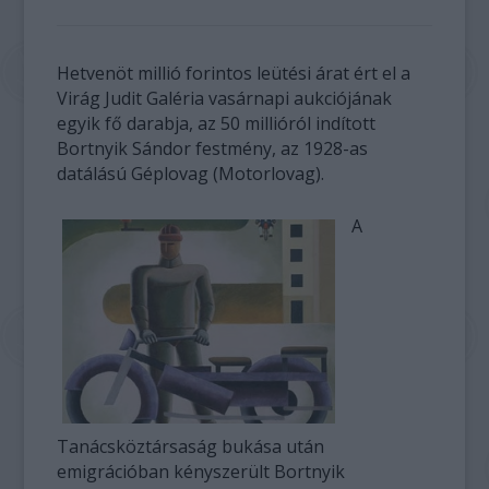
Hetvenöt millió forintos leütési árat ért el a
Virág Judit Galéria vasárnapi aukciójának
egyik fő darabja, az 50 millióról indított
Bortnyik Sándor festmény, az 1928-as
datálású Géplovag (Motorlovag).
A
Tanácsköztársaság bukása után
emigrációban kényszerült Bortnyik