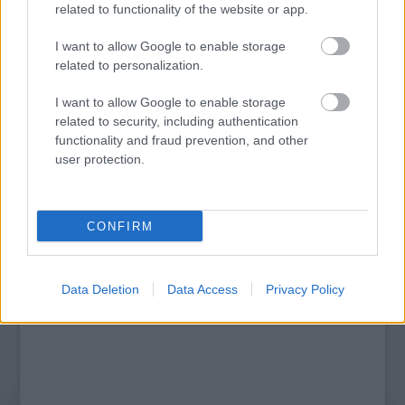
related to functionality of the website or app.
I want to allow Google to enable storage
related to personalization.
AMERIKÁBAN ÉS DÉL-AFRIKÁBAN IS
I want to allow Google to enable storage
RAJONGANAK A MAGYAR SZOCREÁLÉRT
related to security, including authentication
functionality and fraud prevention, and other
user protection.
A bejegyzés trackback címe:
https://kulturpart.hu/api/trackback/id/7838752
Kommentek:
CONFIRM
A hozzászólások a
vonatkozó jogszabályok
értelmében felhasználói tartalomnak
minősülnek, értük a
szolgáltatás technikai
üzemeltetője semmilyen felelősséget
nem vállal, azokat nem ellenőrzi. Kifogás esetén forduljon a blog szerkesztőjéhez.
Data Deletion
Data Access
Privacy Policy
Részletek a
Felhasználási feltételekben
és az
adatvédelmi tájékoztatóban
.