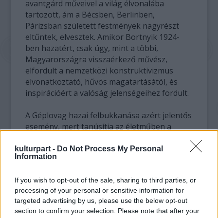
avantgárd műveivel a világ élvonalába
tartozott, ám a Bécsben, Berlinben,
Párizsban született festmények nagyrészt
eltűntek, elvesztek. Amikor Bortnyik 1924-
ben hazatért, csak úgy, mint a többi,
Magyarországra visszaérkező művész,
elfordult a nemzetközi konstruktivizmus
elvonatkoztató, hűvös magatartásától, és
inspirációért a valóság jelenségeihez fordult.
A Géplovag hazai felbukkanása azért jelentős
esemény, mert tanúsítja az életműben a
nemzetközi tendenciák és hazai viszonyok
ütközését és egymásra gyakorolt hatását.
kulturpart -
Do Not Process My Personal
Information
Ebben, a már Magyarországon készült
festményben bizonyos távolságtartással
If you wish to opt-out of the sale, sharing to third parties, or
keveredik egymással a konstruktivizmus
processing of your personal or sensitive information for
geometrizáló téralakításának, a Bauhaus
targeted advertising by us, please use the below opt-out
funkcionalizmusának és az olasz
section to confirm your selection. Please note that after your
metafizikusok felfogásának hatása. Bortnyik,