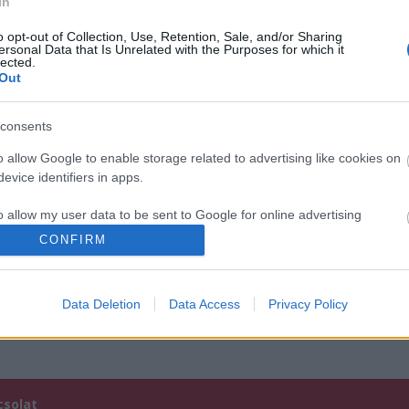
In
KELEMEN
HATÁRTALANUL
TÚLVILÁGI
BARNABÁS: A
A FITOS DEZSŐ
OLIMPIKONOK A
o opt-out of Collection, Use, Retention, Sale, and/or Sharing
ersonal Data that Is Unrelated with the Purposes for which it
FESZTIVÁL
TÁRSULATTAL
DEPECHE MODE
lected.
AKADÉMIA
UNIVERZUMÁBAN
Out
BUDAPEST
– GRANDIÓZUS
JUBILEUMI 10.
SHOW AZ MVM
ÉVADA
DOME-BAN
consents
o allow Google to enable storage related to advertising like cookies on
evice identifiers in apps.
/7836692
o allow my user data to be sent to Google for online advertising
s.
CONFIRM
ználói tartalomnak minősülnek, értük a
szolgáltatás technikai
üzemeltetője semmilyen
forduljon a blog szerkesztőjéhez. Részletek a
Felhasználási feltételekben
és az
adatvédelmi
to allow Google to send me personalized advertising.
Data Deletion
Data Access
Privacy Policy
o allow Google to enable storage related to analytics like cookies on
evice identifiers in apps.
o allow Google to enable storage related to functionality of the website
csolat