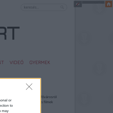
ST
VIDEÓ
GYERMEK
egolvasottabb
öbbentő fotók a néptelen fővárosról
sonal or
0: ezek a legjobb szerelmes filmek
ection to
legütősebb drogos film
ou may
öttek a meztelen hősnők