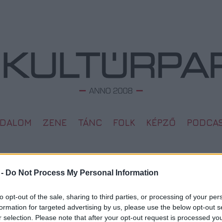
ODALOM
ZENE
TÁNC
FOLK
KÉPZŐ
PODCA
 -
Do Not Process My Personal Information
L
Megd
to opt-out of the sale, sharing to third parties, or processing of your per
Top 1
2008. 12. 26.
formation for targeted advertising by us, please use the below opt-out s
A 10 
r selection. Please note that after your opt-out request is processed y
Megj