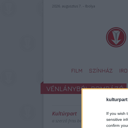
2026. augusztus 7. – Ibolya
FILM
SZÍNHÁZ
IR
VÉNLÁNYBÓL BOMBÁZÓ
kulturpart
Kultúrpart
If you wish 
sensitive in
a szerző friss bejegyzései
confirm you