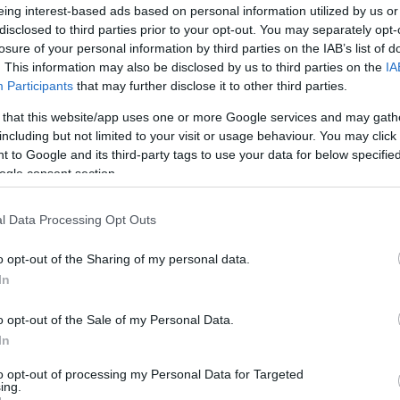
eing interest-based ads based on personal information utilized by us or
Mezt
disclosed to third parties prior to your opt-out. You may separately opt-
A fo
orral megbolondítva. A szerencséd, hogy
losure of your personal information by third parties on the IAB’s list of
A leg
ejeskedés rendszerváltás előtti csúcsteljesítménye.
Mezt
. This information may also be disclosed by us to third parties on the
IA
zonytól, hogy jófele megy-e, aztán az öreglány
Kész
Participants
that may further disclose it to other third parties.
arázza, hogy Coop szaküzlet biztos, hogy van a
Nézd
 that this website/app uses one or more Google services and may gath
készü
including but not limited to your visit or usage behaviour. You may click 
Hírle
 to Google and its third-party tags to use your data for below specifi
séhez
Adobe Flash Player
szükséges!
ogle consent section.
l Data Processing Opt Outs
o opt-out of the Sharing of my personal data.
In
o opt-out of the Sale of my Personal Data.
In
to opt-out of processing my Personal Data for Targeted
ing.