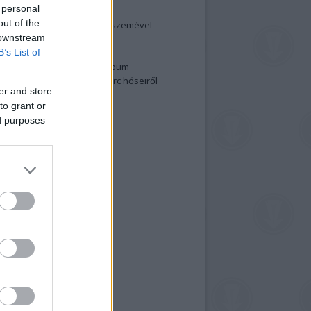
 personal
elenség és anatómia
out of the
rradalom egy holland fotós szemével
 downstream
izgalmasabb fotók 2015-ből
elen fővárosiak
B’s List of
ülőben a nagy meztelen album
 meg a 48-as szabadságharc hőseiről
er and store
lt fotókat!
to grant or
vél feliratkozás
ed purposes