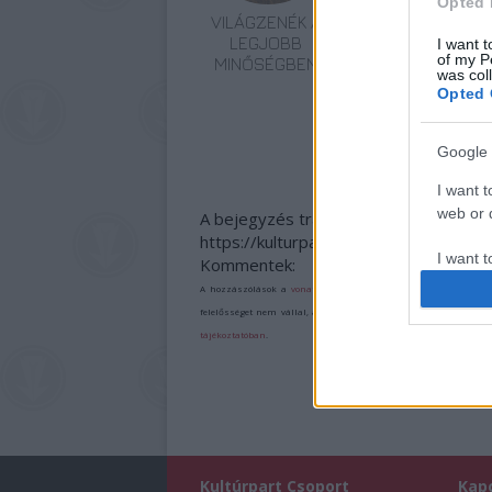
Opted 
VILÁGZENÉK A
BÉRLETTEL A
LEGJOBB
ZENEAKADÉMIÁRA
I want t
of my P
MINŐSÉGBEN
was col
Opted 
Google 
I want t
web or d
A bejegyzés trackback címe:
https://kulturpart.hu/api/trackback/id
I want t
Kommentek:
purpose
A hozzászólások a
vonatkozó jogszabályok
értelmében felhas
felelősséget nem vállal, azokat nem ellenőrzi. Kifogás esetén 
I want 
tájékoztatóban
.
I want t
web or d
I want t
or app.
Kultúrpart Csoport
Kap