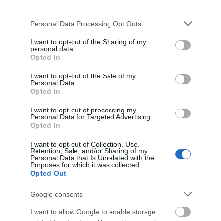
third parties.
Please note that this website/app uses one or more Google
Personal Data Processing Opt Outs
services and may gather and store information including but
Film
not limited to your visit or usage behaviour. You may click to
I want to opt-out of the Sharing of my
personal data.
grant or deny consent to Google and its third-party tags to
Opted In
use your data for below specified purposes in below Google
consent section.
I want to opt-out of the Sale of my
Personal Data.
Opted In
I want to opt-out of processing my
Personal Data for Targeted Advertising.
Opted In
SZEMBE MERSZ NÉZNI AZZAL, AKIVÉ
VÁLHATTÁL VOLNA?
I want to opt-out of Collection, Use,
Retention, Sale, and/or Sharing of my
Personal Data that Is Unrelated with the
Purposes for which it was collected.
Opted Out
Google consents
I want to allow Google to enable storage