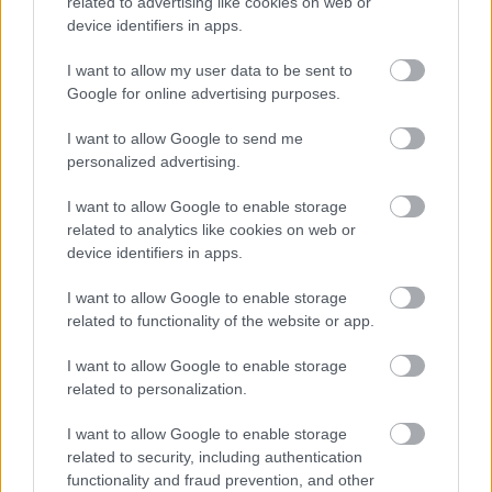
related to advertising like cookies on web or
TERMÉSZETFELETTI ERŐK ÉS ELFELEDETT
TITKOK: ITT A SHELBY OAKS – A GONOSZ
device identifiers in apps.
NYOMÁBAN MAGYAR ELŐZETESE
I want to allow my user data to be sent to
Google for online advertising purposes.
I want to allow Google to send me
personalized advertising.
I want to allow Google to enable storage
related to analytics like cookies on web or
SZÁGULDÁS, SÁRKÁNYOK, ROSSZFIÚK – A NYÁR
device identifiers in apps.
10 LEGKEDVELTEBB MOZIJA MAGYARORSZÁGON
I want to allow Google to enable storage
related to functionality of the website or app.
A bejegyzés trackback címe:
I want to allow Google to enable storage
https://kulturpart.hu/api/trackback/id/7839480
related to personalization.
Kommentek:
A hozzászólások a
vonatkozó jogszabályok
értelmében felhasználói tartalomnak
I want to allow Google to enable storage
minősülnek, értük a
szolgáltatás technikai
üzemeltetője semmilyen felelősséget
related to security, including authentication
nem vállal, azokat nem ellenőrzi. Kifogás esetén forduljon a blog szerkesztőjéhez.
functionality and fraud prevention, and other
Részletek a
Felhasználási feltételekben
és az
adatvédelmi tájékoztatóban
.