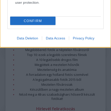
user protection.
CONFIRM
Data Deletion
Data Access
Privacy Policy
Legolvasottabb
Megdöbbentő fotók a néptelen fővárosról
Top 10: ezek a legjobb szerelmes filmek
A 10 legütősebb drogos film
Megjöttek a meztelen hősnők
Meztelenség és anatómia
A forradalom egy holland fotós szemével
A legizgalmasabb fotók 2015-ből
Meztelen fővárosiak
Készülőben a nagy meztelen album
Nézd meg a 48-as szabadságharc hőseiről készült
fotókat!
Hírlevél feliratkozás