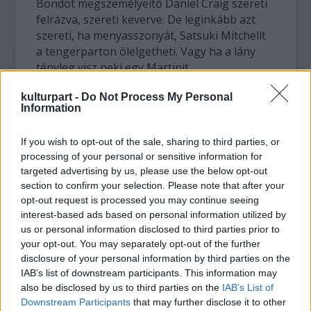
Bondot megszemélyeítő Daniel Craig szereti
felrázva, szereti keverve. De leginkább azt
szereti, ha menyasszonyát, Satsuki Mitchellt
a tengerparton ölelgetheti. Vagy ha a lány
tényleg visz neki egy Martinit.
kulturpart -
Do Not Process My Personal
Az álompár és a sleppjük a karácsonykor a
Information
karib-tengeri Saint Barts szigetre röppent,
ahol azt csinálták, amit kell, fürdödtek,
If you wish to opt-out of the sale, sharing to third parties, or
pancsikoltak és vadul csókolóztak.
processing of your personal or sensitive information for
targeted advertising by us, please use the below opt-out
Mivel a szexi lány nem szeret akciós
section to confirm your selection. Please note that after your
karácsonyi ajándékok között tipródni
opt-out request is processed you may continue seeing
valamelyik nagyvárosban, így a 007-es
interest-based ads based on personal information utilized by
megadta neki azt, amire vágyott. És még mást
us or personal information disclosed to third parties prior to
is.
your opt-out. You may separately opt-out of the further
disclosure of your personal information by third parties on the
IAB’s list of downstream participants. This information may
also be disclosed by us to third parties on the
IAB’s List of
Downstream Participants
that may further disclose it to other