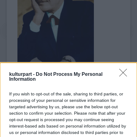
nemzetközi irodalmi élet a legnagyobb török
kulturpart -
Do Not Process My Personal
költők között tartja számon, műveit több
Information
mint 50 nyelvre, közöttük magyarra is
lefordították. Hazájában azonban árulónak
If you wish to opt-out of the sale, sharing to third parties, or
bélyegezték, kommunista tevékenység
processing of your personal or sensitive information for
vádjával elítélték. Összesen 15 évet töltött
targeted advertising by us, please use the below opt-out
törökországi börtönökben. Végül 1950-ben,
section to confirm your selection. Please note that after your
főleg baloldali nyugati értelmiségiek
opt-out request is processed you may continue seeing
nyomására kiengedték külföldre. 1963-ban
interest-based ads based on personal information utilized by
halt meg Moszkvában.
us or personal information disclosed to third parties prior to