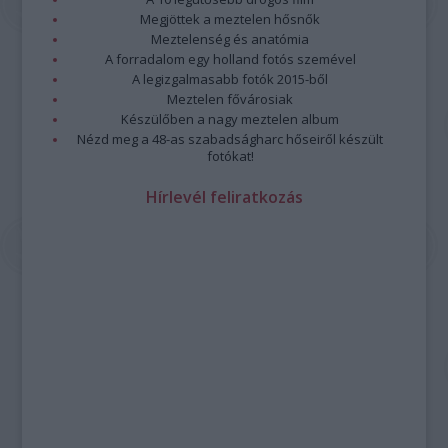
Megjöttek a meztelen hősnők
Meztelenség és anatómia
A forradalom egy holland fotós szemével
A legizgalmasabb fotók 2015-ből
Meztelen fővárosiak
Készülőben a nagy meztelen album
Nézd meg a 48-as szabadságharc hőseiről készült
fotókat!
Hírlevél feliratkozás