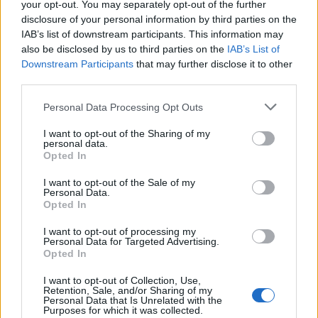
your opt-out. You may separately opt-out of the further
disclosure of your personal information by third parties on the
Azok a bűnök, amelyek miatt a hatóságok
IAB’s list of downstream participants. This information may
annak idején megfosztották török
also be disclosed by us to third parties on the
IAB’s List of
állampolgárságától, ma már nem számítanak
Downstream Participants
that may further disclose it to other
bűncselekménynek - mondta Cicek.
third parties.
Az utóbbi években jelentősen változott
Hikmet megítélése Törökországban, művei
Please note that this website/app uses one or more Google
Personal Data Processing Opt Outs
szabadon árusíthatók, s az UNESCO 2002-t -
services and may gather and store information including but
not limited to your visit or usage behaviour. You may click to
I want to opt-out of the Sharing of my
a költő születésének centenáriuma
personal data.
grant or deny consent to Google and its third-party tags to
alkalmából - Nazim Hikmet-évvé nyilvánította.
Opted In
use your data for below specified purposes in below Google
consent section.
I want to opt-out of the Sale of my
Personal Data.
Opted In
Irodalom
I want to opt-out of processing my
Personal Data for Targeted Advertising.
Opted In
I want to opt-out of Collection, Use,
Retention, Sale, and/or Sharing of my
Personal Data that Is Unrelated with the
Purposes for which it was collected.