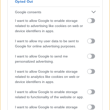
Opted Out
Google consents
AZ EMBERSÉG ÜNNEPE
I want to allow Google to enable storage
related to advertising like cookies on web or
device identifiers in apps.
I want to allow my user data to be sent to
Google for online advertising purposes.
VECSEI H. MIKLÓS A ZSÁMBÉKI NYÁRI
I want to allow Google to send me
SZÍNHÁZRÓL
personalized advertising.
I want to allow Google to enable storage
related to analytics like cookies on web or
device identifiers in apps.
I want to allow Google to enable storage
related to functionality of the website or app.
ERDŐ VAN IDEBENN: TÓTH MARCSI AZ ÚJ
I want to allow Google to enable storage
MARGÓ-DÍJAS