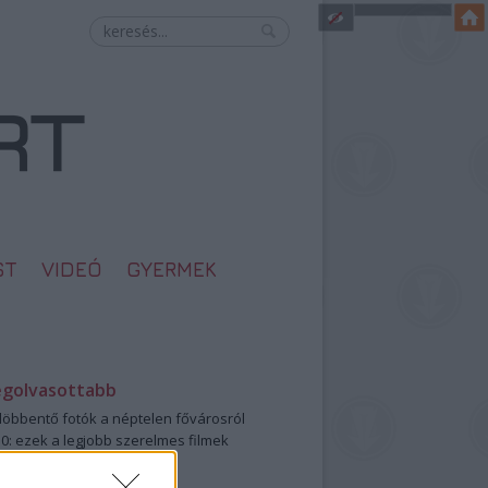
ST
VIDEÓ
GYERMEK
egolvasottabb
öbbentő fotók a néptelen fővárosról
0: ezek a legjobb szerelmes filmek
legütősebb drogos film
öttek a meztelen hősnők