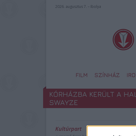
2026. augusztus 7. – Ibolya
FILM
SZÍNHÁZ
IR
KÓRHÁZBA KERÜLT A HA
SWAYZE
Kultúrpart