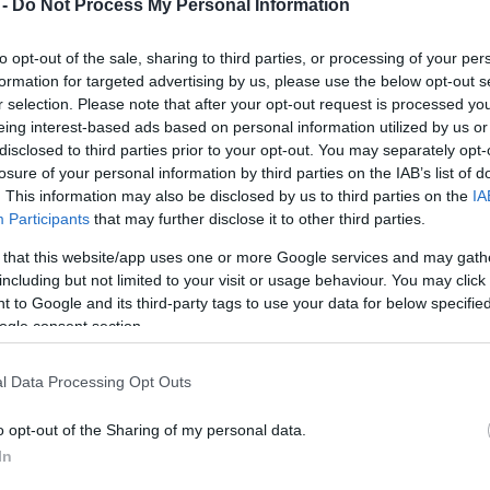
 -
Do Not Process My Personal Information
Mezt
A fo
to opt-out of the sale, sharing to third parties, or processing of your per
A leg
tták Patrick Swayze-t - közölte pénteken az A&E
formation for targeted advertising by us, please use the below opt-out s
Mezt
, hasnyálmirigyrákban szenvedő színész az elmúlt
r selection. Please note that after your opt-out request is processed y
Kész
Nézd
eing interest-based ads based on personal information utilized by us or
, interjúkat adott új filmje, A fenevad (The Beast)
készü
disclosed to third parties prior to your opt-out. You may separately opt-
géről.
losure of your personal information by third parties on the IAB’s list of
Hírle
. This information may also be disclosed by us to third parties on the
IA
án két éve van hátra, de
Participants
that may further disclose it to other third parties.
évig, vagy addig él, amíg
 ellenszerét.
 that this website/app uses one or more Google services and may gath
including but not limited to your visit or usage behaviour. You may click 
 to Google and its third-party tags to use your data for below specifi
rint a hasnyálmirigyrákban
ogle consent section.
esélye arra, hogy a betegség
, a többségükkel hat hónap
l Data Processing Opt Outs
o opt-out of the Sharing of my personal data.
irty Dancing című film (1987)
In
zetes alakítást nyújtott az Országúti diszkóban és