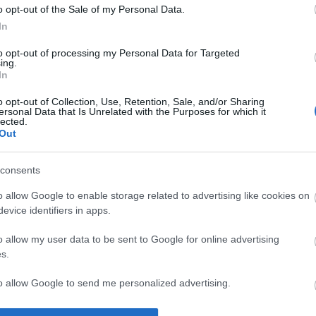
o opt-out of the Sale of my Personal Data.
In
to opt-out of processing my Personal Data for Targeted
ing.
In
o opt-out of Collection, Use, Retention, Sale, and/or Sharing
ersonal Data that Is Unrelated with the Purposes for which it
lected.
Out
consents
I
SZÁGULDÁS,
ŐRÜLT NAP,
AZ ÉV EGYIK
o allow Google to enable storage related to advertising like cookies on
SÁRKÁNYOK,
ŐRÜLT FILM: JÖN
LEGJOBBAN
evice identifiers in apps.
ROSSZFIÚK – A
A RANDOM!
VÁRT FILMJE
NYÁR 10
TAROLT A
o allow my user data to be sent to Google for online advertising
LEGKEDVELTEBB
CINEFESTEN
s.
MOZIJA
MAGYARORSZÁGON
to allow Google to send me personalized advertising.
o allow Google to enable storage related to analytics like cookies on