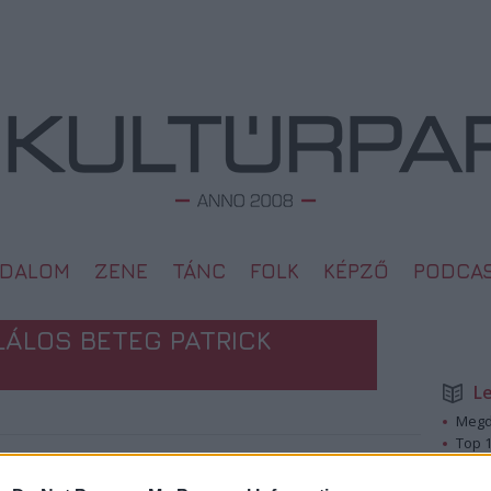
ODALOM
ZENE
TÁNC
FOLK
KÉPZŐ
PODCA
LÁLOS BETEG PATRICK
L
Megd
Top 1
A 10 
2009. 01. 11.
Megj