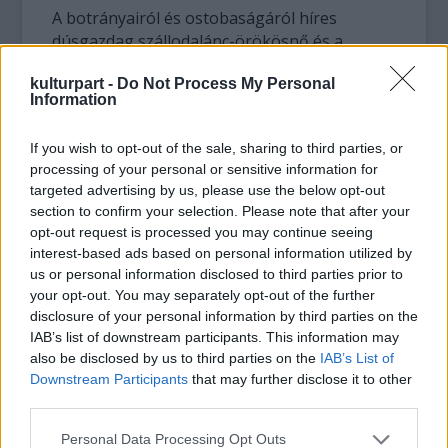
A botrányairól és ostobaságáról híres
dúsgazdag szállodalánc-örökösnő és a
rockzenész 9 hónapig voltak együtt, pedig
kulturpart -
Do Not Process My Personal
előzetesen nem jósoltak nekik nagy jövőt. A
Information
szakítás okát azóta is csak találgatják: sokak
szerint Paris egy külön eltöltött miami
If you wish to opt-out of the sale, sharing to third parties, or
nyaralásán összeszűrte a levet egyik volt
processing of your personal or sensitive information for
kedvesével, Stavros Niarchosszal.
targeted advertising by us, please use the below opt-out
section to confirm your selection. Please note that after your
„Kapcsolatunk alatt a legjobbat tudtam
opt-out request is processed you may continue seeing
kihozni magamból. Sosem éreztem előtte
interest-based ads based on personal information utilized by
olyan jól magam és nem bíztam senkiben
us or personal information disclosed to third parties prior to
annyira, mint Benjiben. Nagyon különleges
your opt-out. You may separately opt-out of the further
ember, és még mindig szeretem őt. Segített
disclosure of your personal information by third parties on the
IAB’s list of downstream participants. This information may
felnőni, és azóta számos dolgot máshogy
also be disclosed by us to third parties on the
IAB’s List of
látok”, nyilatkozta Paris.
Downstream Participants
that may further disclose it to other
third parties.
Please note that this website/app uses one or more Google
Personal Data Processing Opt Outs