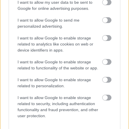
I want to allow my user data to be sent to
Google for online advertising purposes.
I want to allow Google to send me
personalized advertising.
FONÓS LEMEZ LETT AZ ÉV JAZZ ALBUMA
I want to allow Google to enable storage
related to analytics like cookies on web or
device identifiers in apps.
A bejegyzés trackback címe:
I want to allow Google to enable storage
https://kulturpart.hu/api/trackback/id/7840526
related to functionality of the website or app.
Kommentek:
A hozzászólások a
vonatkozó jogszabályok
értelmében felhasználói tartalomnak
I want to allow Google to enable storage
minősülnek, értük a
szolgáltatás technikai
üzemeltetője semmilyen felelősséget
related to personalization.
nem vállal, azokat nem ellenőrzi. Kifogás esetén forduljon a blog szerkesztőjéhez.
Részletek a
Felhasználási feltételekben
és az
adatvédelmi tájékoztatóban
.
I want to allow Google to enable storage
related to security, including authentication
functionality and fraud prevention, and other
user protection.