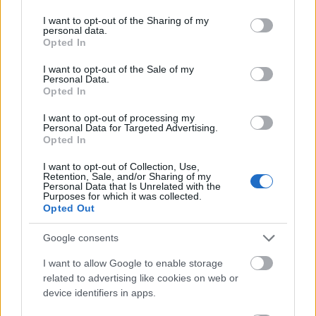
services and may gather and store information including but
Lavór
not limited to your visit or usage behaviour. You may click to
I want to opt-out of the Sharing of my
personal data.
grant or deny consent to Google and its third-party tags to
Opted In
use your data for below specified purposes in below Google
consent section.
I want to opt-out of the Sale of my
Personal Data.
Opted In
I want to opt-out of processing my
Personal Data for Targeted Advertising.
Opted In
„NEM TÖBB EZER EMBERRE UTAZUNK, HANEM
EGY VÁLOGATOTT TÁRSASÁGRA”
I want to opt-out of Collection, Use,
Retention, Sale, and/or Sharing of my
Personal Data that Is Unrelated with the
Purposes for which it was collected.
Opted Out
Google consents
I want to allow Google to enable storage
related to advertising like cookies on web or
VILÁGZENÉK A LEGJOBB MINŐSÉGBEN
device identifiers in apps.