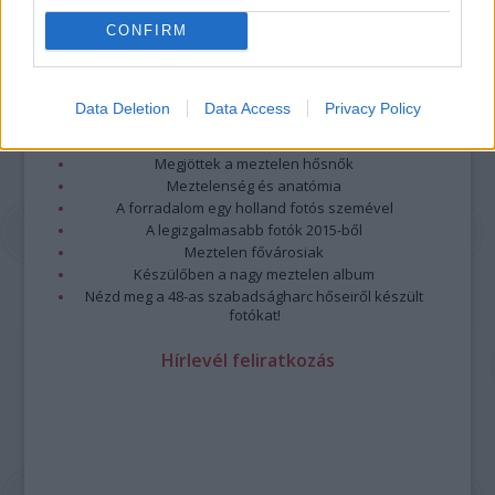
CONFIRM
Legolvasottabb
Megdöbbentő fotók a néptelen fővárosról
Data Deletion
Data Access
Privacy Policy
Top 10: ezek a legjobb szerelmes filmek
A 10 legütősebb drogos film
Megjöttek a meztelen hősnők
Meztelenség és anatómia
A forradalom egy holland fotós szemével
A legizgalmasabb fotók 2015-ből
Meztelen fővárosiak
Készülőben a nagy meztelen album
Nézd meg a 48-as szabadságharc hőseiről készült
fotókat!
Hírlevél feliratkozás