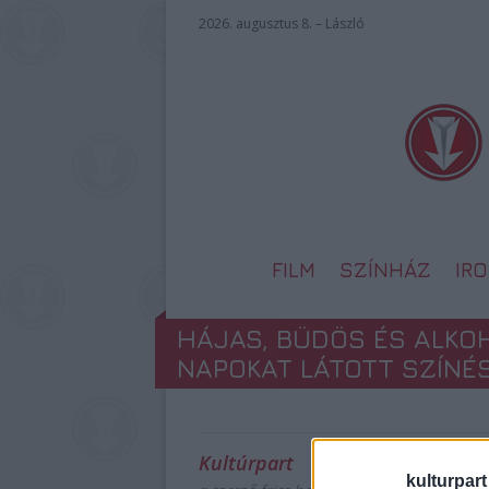
2026. augusztus 8. – László
FILM
SZÍNHÁZ
IR
HÁJAS, BÜDÖS ÉS ALKO
NAPOKAT LÁTOTT SZÍNÉ
Kultúrpart
kulturpart