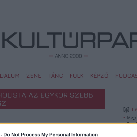
ODALOM
ZENE
TÁNC
FOLK
KÉPZŐ
PODCA
HOLISTA AZ EGYKOR SZEBB
SZ
L
Megd
Top 1
A 10 
2009. 01. 14.
 -
Do Not Process My Personal Information
Megj