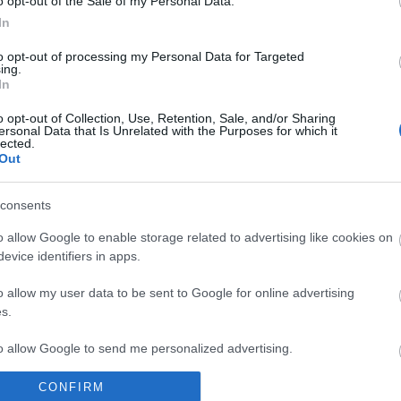
o opt-out of the Sale of my Personal Data.
ölti el napjait.
In
to opt-out of processing my Personal Data for Targeted
ing.
In
o opt-out of Collection, Use, Retention, Sale, and/or Sharing
ersonal Data that Is Unrelated with the Purposes for which it
lected.
Out
consents
o allow Google to enable storage related to advertising like cookies on
evice identifiers in apps.
26.
VILÁGZENÉK A
A HEGEDŰ
ALKALOMMAL
LEGJOBB
ÜNNEPE: HÁROM
o allow my user data to be sent to Google for online advertising
VÁR MINDENKIT
MINŐSÉGBEN
NAPOS
s.
A DOMBOS FEST
FESZTIVÁL EGY
JANUÁRI
to allow Google to send me personalized advertising.
HÉTVÉGÉN
CONFIRM
o allow Google to enable storage related to analytics like cookies on