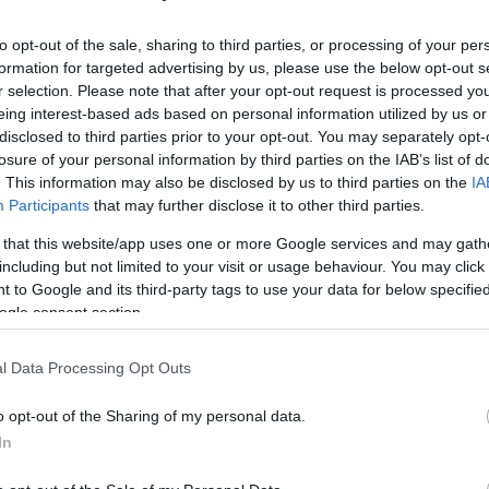
Mezt
A fo
to opt-out of the sale, sharing to third parties, or processing of your per
A leg
formation for targeted advertising by us, please use the below opt-out s
 partin loncsosan, bozontosan, női hajcsattal a
Mezt
r selection. Please note that after your opt-out request is processed y
elebbi barátait is. A 34 éves sztár nemrég
Kész
eing interest-based ads based on personal information utilized by us or
Nézd
ínészettől, mert elmondása szerint „a dicsőség
disclosed to third parties prior to your opt-out. You may separately opt-
készü
ghízott és ápolatlanul jelenik meg a közös
losure of your personal information by third parties on the IAB’s list of
. This information may also be disclosed by us to third parties on the
IA
Hírle
Participants
that may further disclose it to other third parties.
edő színész évek óta
 that this website/app uses one or more Google services and may gath
ációs intézetben is
including but not limited to your visit or usage behaviour. You may click 
 to Google and its third-party tags to use your data for below specifi
ogle consent section.
és munkája is káosszal
 de senki sem képes
l Data Processing Opt Outs
csa viselkedése
dták közeli barátai.
o opt-out of the Sharing of my personal data.
In
 bemutatott két filmje is
ért is döntött úgy, hogy