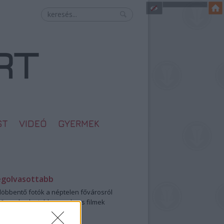
ST
VIDEÓ
GYERMEK
egolvasottabb
öbbentő fotók a néptelen fővárosról
0: ezek a legjobb szerelmes filmek
legütősebb drogos film
öttek a meztelen hősnők