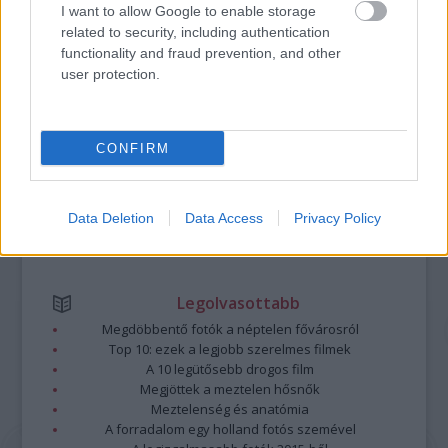
A bejegyzés trackback címe:
I want to allow Google to enable storage
https://kulturpart.hu/api/trackback/id/7840532
related to security, including authentication
Kommentek:
functionality and fraud prevention, and other
A hozzászólások a
vonatkozó jogszabályok
értelmében felhasználói tartalomnak
user protection.
minősülnek, értük a
szolgáltatás technikai
üzemeltetője semmilyen felelősséget
nem vállal, azokat nem ellenőrzi. Kifogás esetén forduljon a blog szerkesztőjéhez.
Részletek a
Felhasználási feltételekben
és az
adatvédelmi tájékoztatóban
.
CONFIRM
Data Deletion
Data Access
Privacy Policy
Legolvasottabb
Megdöbbentő fotók a néptelen fővárosról
Top 10: ezek a legjobb szerelmes filmek
A 10 legütősebb drogos film
Megjöttek a meztelen hősnők
Meztelenség és anatómia
A forradalom egy holland fotós szemével