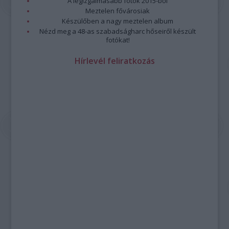
A legizgalmasabb fotók 2015-ből
Meztelen fővárosiak
Készülőben a nagy meztelen album
Nézd meg a 48-as szabadságharc hőseiről készült
fotókat!
Hírlevél feliratkozás