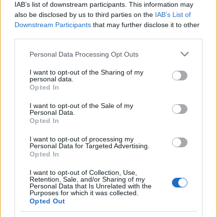
IAB’s list of downstream participants. This information may
Dvorák: Az erdő csendje, op. 68 No. 5
also be disclosed by us to third parties on the
IAB’s List of
Rosztropovics: Humoreszk, op. 5
Downstream Participants
that may further disclose it to other
Csajkovszkij: Változatok egy rokokó témára,
third parties.
op. 33
Please note that this website/app uses one or more Google
Donizetti: Szerelmi bájital - Nemorino áriája
Personal Data Processing Opt Outs
services and may gather and store information including but
Beethoven: A csók
not limited to your visit or usage behaviour. You may click to
I want to opt-out of the Sharing of my
Schubert: Szilviához
personal data.
grant or deny consent to Google and its third-party tags to
Opted In
use your data for below specified purposes in below Google
consent section.
I want to opt-out of the Sale of my
Personal Data.
Opted In
Zene
Komolyzene
I want to opt-out of processing my
Personal Data for Targeted Advertising.
Opted In
I want to opt-out of Collection, Use,
Retention, Sale, and/or Sharing of my
Personal Data that Is Unrelated with the
Purposes for which it was collected.
Opted Out
CONCERTO MESTERISKOLA ALBRECHT MAYER