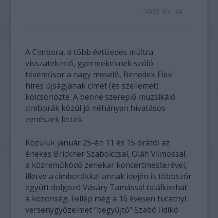
2009. 01. 14.
A Cimbora, a több évtizedes múltra
visszatekintő, gyermekeknek szóló
tévéműsor a nagy mesélő, Benedek Elek
híres újságjának címét (és szellemét)
kölcsönözte. A benne szereplő muzsikáló
cimborák közül jó néhányan hivatásos
zenészek lettek.
Közülük január 25-én 11 és 15 órától az
énekes Brickner Szabolccsal, Oláh Vilmossal,
a közreműködő zenekar koncertmesterével,
illetve a cimborákkal annak idején is többször
együtt dolgozó Vásáry Tamással találkozhat
a közönség. Fellép még a 16 évesen tucatnyi
versenygyőzelmet "begyűjtő" Szabó Ildikó