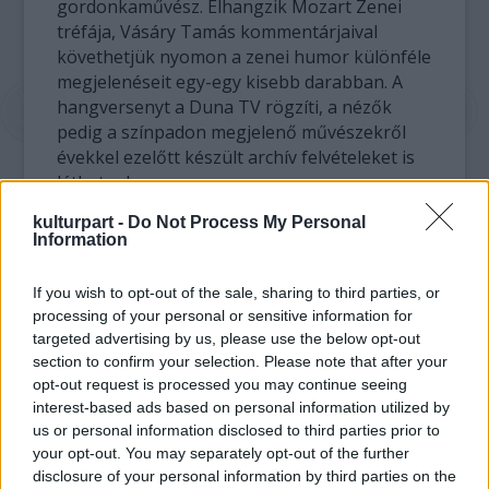
gordonkaművész. Elhangzik Mozart Zenei
tréfája, Vásáry Tamás kommentárjaival
követhetjük nyomon a zenei humor különféle
megjelenéseit egy-egy kisebb darabban. A
hangversenyt a Duna TV rögzíti, a nézők
pedig a színpadon megjelenő művészekről
évekkel ezelőtt készült archív felvételeket is
láthatnak.
kulturpart -
Do Not Process My Personal
2009. január 25. 11:00 és 15:00 Művészetek
Information
Palotája – Fesztivál Színház
(Budapest) -
Muzsikáló Cimborák
; km.: Brickner Szabolcs
If you wish to opt-out of the sale, sharing to third parties, or
(tenor), Szabó Ildikó (gordonka), a Tóth
processing of your personal or sensitive information for
Aladár Zeneiskola Ifjúsági Zenekara;
targeted advertising by us, please use the below opt-out
hangversenymester: Oláh Vilmos; vezényel,
section to confirm your selection. Please note that after your
zongorán kísér, és a műsort vezeti: Vásáry
opt-out request is processed you may continue seeing
Tamás
interest-based ads based on personal information utilized by
us or personal information disclosed to third parties prior to
your opt-out. You may separately opt-out of the further
Mozart: Falusi muzsikusok, K 522 (Zenei
disclosure of your personal information by third parties on the
tréfa)