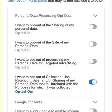
forintos) pénzjutalommal jár.
Downstream Participants
that may further disclose it to other
third parties.
A díjat, amelyet korábban olyan építészek
Please note that this website/app uses one or more Google
Personal Data Processing Opt Outs
nyertek el, mint Rem Koolhaas és Ellen van
services and may gather and store information including but
Loon, Zaha Hadid, Dominique Perrault és Sir
not limited to your visit or usage behaviour. You may click to
I want to opt-out of the Sharing of my
personal data.
Norman Foster, májusban adják át. A díjazott
grant or deny consent to Google and its third-party tags to
Opted In
alkotásokból, valamint a zsűri által
use your data for below specified purposes in below Google
kiválasztott további projektek terveiből
consent section.
I want to opt-out of the Sale of my
Personal Data.
vándorkiállítást is összeállítanak.
Opted In
I want to opt-out of processing my
Ludwig Mies van der Rohe
Personal Data for Targeted Advertising.
Opted In
I want to opt-out of Collection, Use,
Retention, Sale, and/or Sharing of my
Personal Data that Is Unrelated with the
Purposes for which it was collected.
Opted Out
Google consents
I want to allow Google to enable storage