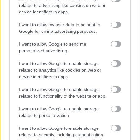
related to advertising like cookies on web or
device identifiers in apps.
Ludwig Mies van der Rohe (1886-1969) német
I want to allow my user data to be sent to
Google for online advertising purposes.
származású amerikai építész, a modern
építészet jelentős képviselője. Az I.
I want to allow Google to send me
világháborúban a Balkánon épített utakat és
personalized advertising.
hidakat, majd a Weimari Köztársaság idején
több modernista csoporthoz csatlakozott.
I want to allow Google to enable storage
Berlinben 1921-ben El Liszickijjel
related to analytics like cookies on web or
megalapította a G. csoportot. Már ekkori
device identifiers in apps.
terveit is az acél és az üveg uralta. Mies 1930-
ban a Tugendhat-házat tervezte Brnóban, s
I want to allow Google to enable storage
related to functionality of the website or app.
új típusú lakóházakat Stuttgartban. Ekkori
legismertebb műve az 1929-es barcelonai
I want to allow Google to enable storage
világkiállítás német pavilonja volt. A
related to personalization.
berendezéshez tartozó csővázas székeit
Barcelona-székként ismerik. 1930-ban ő lett a
I want to allow Google to enable storage
Bauhaus igazgatója. 1937-ben az Egyesült
related to security, including authentication