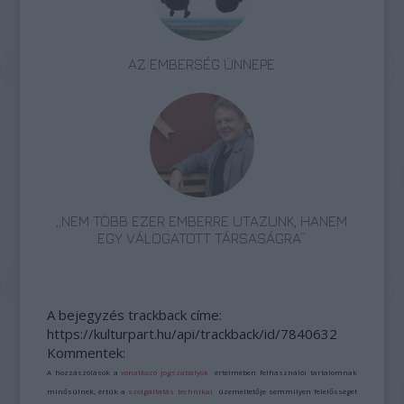
AZ EMBERSÉG ÜNNEPE
„NEM TÖBB EZER EMBERRE UTAZUNK, HANEM
EGY VÁLOGATOTT TÁRSASÁGRA”
A bejegyzés trackback címe:
https://kulturpart.hu/api/trackback/id/7840632
Kommentek:
A hozzászólások a
vonatkozó jogszabályok
értelmében felhasználói tartalomnak
minősülnek, értük a
szolgáltatás technikai
üzemeltetője semmilyen felelősséget