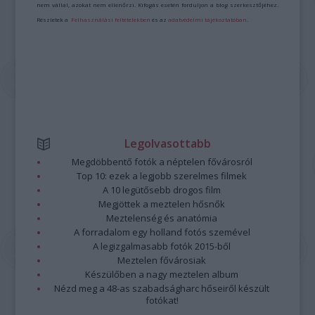
nem vállal, azokat nem ellenőrzi. Kifogás esetén forduljon a blog szerkesztőjéhez.
Részletek a
Felhasználási feltételekben
és az
adatvédelmi tájékoztatóban
.
Legolvasottabb
Megdöbbentő fotók a néptelen fővárosról
Top 10: ezek a legjobb szerelmes filmek
A 10 legütősebb drogos film
Megjöttek a meztelen hősnők
Meztelenség és anatómia
A forradalom egy holland fotós szemével
A legizgalmasabb fotók 2015-ből
Meztelen fővárosiak
Készülőben a nagy meztelen album
Nézd meg a 48-as szabadságharc hőseiről készült
fotókat!