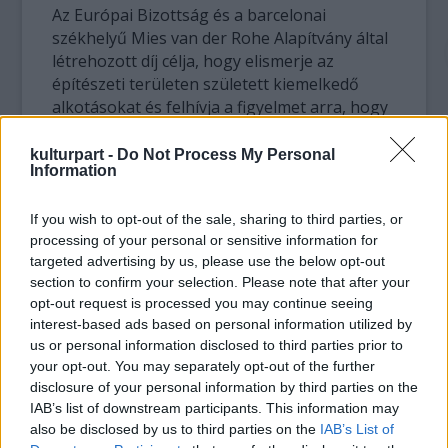
Az Európai Bizottság és a barcelonai
székhelyű Mies van der Rohe Alapítvány által
létrehozott díj célja, hogy elismerje az
építészeti területen született kiemelkedő
alkotásokat és felhívja a figyelmet arra, hogy
az európai szakemberek milyen fontos
szerepet játszanak az új elképzelések és
kulturpart -
Do Not Process My Personal
Information
technológiák kifejlesztésében. A díjra
független szakértők, az Európai
If you wish to opt-out of the sale, sharing to third parties, or
Építésztanács (Architects Council of Europe)
processing of your personal or sensitive information for
tagszervezetei és más nemzeti építész
targeted advertising by us, please use the below opt-out
szövetségek javasolhatnak projekteket.
section to confirm your selection. Please note that after your
opt-out request is processed you may continue seeing
Európa legjobb új épületének tervezői
interest-based ads based on personal information utilized by
mellett a karrierjük elején álló fiatal
us or personal information disclosed to third parties prior to
építészeket is jutalmazzák: a szakemberekből
your opt-out. You may separately opt-out of the further
álló zsűri a Mies van der Rohe-díj mellett
disclosure of your personal information by third parties on the
odaítéli a Kezdő Építészek Külön Elismerését,
IAB’s list of downstream participants. This information may
amely 20 ezer eurós (több mint 3,5 millió
also be disclosed by us to third parties on the
IAB’s List of