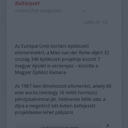
Kultúrpart
a szerző friss bejegyzései
2009. 01. 16.
Az Európai Unió kortárs építészeti
elismeréséért, a Mies van der Rohe-díjért 32
ország 340 építészeti projektje között 7
magyar épület is versenyez – közölte a
Magyar Építész Kamara.
Az 1987-ben létrehozott elismerést, amely 60
ezer eurós (mintegy 16 millió forintos)
pénzjutalommal jár, kétévente ítélik oda, a
díjra a megelőző két évben befejezett
projektekkel lehet pályázni.
A
Lánchíd 19 Design Hotel