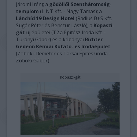
Járomi Irén); a
gödöllői Szentháromság-
templom
(LINT Kft. - Nagy Tamás); a
Lánchíd 19 Design Hotel
(Radius B+S Kft. -
Sugár Péter és Benczúr László); a
Kopaszi-
gát
új épületei (T2.a Építész Iroda Kft. -
Turányi Gábor) és a kőbányai
Richter
Gedeon Kémiai Kutató- és Irodaépület
(Zoboki-Demeter és Társai Építésziroda -
Zoboki Gábor).
Kopaszi-gát