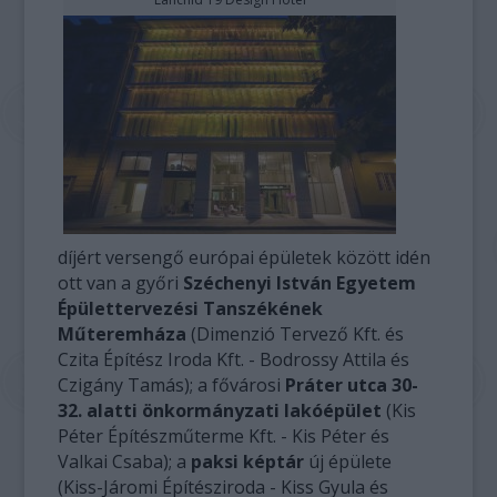
díjért versengő európai épületek között idén
ott van a győri
Széchenyi István Egyetem
Épülettervezési Tanszékének
Műteremháza
(Dimenzió Tervező Kft. és
Czita Építész Iroda Kft. - Bodrossy Attila és
Czigány Tamás); a fővárosi
Práter utca 30-
32. alatti önkormányzati lakóépület
(Kis
Péter Építészműterme Kft. - Kis Péter és
Valkai Csaba); a
paksi képtár
új épülete
(Kiss-Járomi Építésziroda - Kiss Gyula és