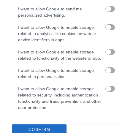
EGY MÁIG FELDOLGOZATLAN ZSIDÓ FELKELÉS
RÉSZLETEIT REKONSTRUÁLJÁK
I want to allow Google to send me
JÓZSEFVÁROSBAN
personalized advertising.
I want to allow Google to enable storage
related to analytics like cookies on web or
A bejegyzés trackback címe:
device identifiers in apps.
https://kulturpart.hu/api/trackback/id/7840656
Kommentek:
I want to allow Google to enable storage
A hozzászólások a
vonatkozó jogszabályok
értelmében felhasználói tartalomnak
related to functionality of the website or app.
minősülnek, értük a
szolgáltatás technikai
üzemeltetője semmilyen felelősséget
nem vállal, azokat nem ellenőrzi. Kifogás esetén forduljon a blog szerkesztőjéhez.
I want to allow Google to enable storage
Részletek a
Felhasználási feltételekben
és az
adatvédelmi tájékoztatóban
.
related to personalization.
I want to allow Google to enable storage
related to security, including authentication
functionality and fraud prevention, and other
user protection.
Legolvasottabb
CONFIRM