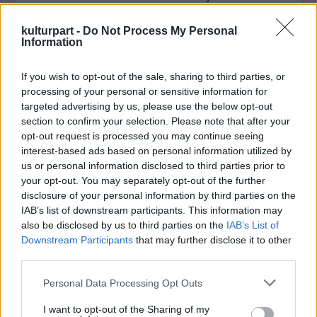
A Nardón áthaladó 150 ezer zsidó menekült
között olyan személyiségek voltak, mint két
kulturpart -
Do Not Process My Personal
Information
későbbi izraeli miniszterelnök, Ben Gurion és
Golda Meir, továbbá Mose Dajan, a későbbi
védelmi miniszter.
If you wish to opt-out of the sale, sharing to third parties, or
processing of your personal or sensitive information for
targeted advertising by us, please use the below opt-out
A múzeum hét eleji megnyitásán a római
section to confirm your selection. Please note that after your
főrabbi, Riccardo Di Segni elismerésének
opt-out request is processed you may continue seeing
adott hangot a kezdeményezésért, és
interest-based ads based on personal information utilized by
kifejtette, Nardó a példája annak, hogy
us or personal information disclosed to third parties prior to
megtörhetők az intolerancia ördögi körei.
your opt-out. You may separately opt-out of the further
disclosure of your personal information by third parties on the
IAB’s list of downstream participants. This information may
also be disclosed by us to third parties on the
IAB’s List of
Downstream Participants
that may further disclose it to other
Külföld
Holokauszt
Képző
third parties.
Please note that this website/app uses one or more Google
Personal Data Processing Opt Outs
services and may gather and store information including but
not limited to your visit or usage behaviour. You may click to
I want to opt-out of the Sharing of my