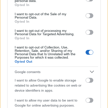
personal data.
grant or deny consent to Google and its third-party tags to
Opted In
use your data for below specified purposes in below Google
consent section.
I want to opt-out of the Sale of my
Personal Data.
AZ EMBERSÉG ÜNNEPE
Opted In
I want to opt-out of processing my
Personal Data for Targeted Advertising.
Opted In
I want to opt-out of Collection, Use,
Retention, Sale, and/or Sharing of my
Personal Data that Is Unrelated with the
Purposes for which it was collected.
Opted Out
„NEM TÖBB EZER EMBERRE UTAZUNK, HANEM
EGY VÁLOGATOTT TÁRSASÁGRA”
Google consents
I want to allow Google to enable storage
related to advertising like cookies on web or
device identifiers in apps.
I want to allow my user data to be sent to
Google for online advertising purposes.