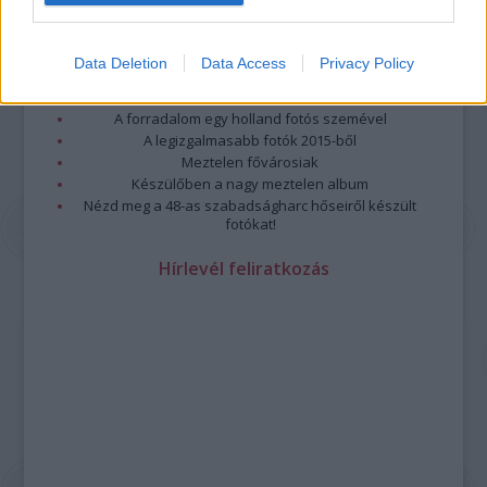
Megdöbbentő fotók a néptelen fővárosról
Top 10: ezek a legjobb szerelmes filmek
A 10 legütősebb drogos film
Data Deletion
Data Access
Privacy Policy
Megjöttek a meztelen hősnők
Meztelenség és anatómia
A forradalom egy holland fotós szemével
A legizgalmasabb fotók 2015-ből
Meztelen fővárosiak
Készülőben a nagy meztelen album
Nézd meg a 48-as szabadságharc hőseiről készült
fotókat!
Hírlevél feliratkozás