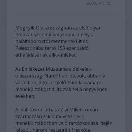
2009. 01. 16.
Megnyílt Olaszországban az első olyan
holokauszt-emlékmúzeum, amely a
haláltáboroktól megmenekült és
Palesztinába tartó 150 ezer zsidó
áthaladásának állít emléket.
Az Emlékezet Múzeuma a délkelet-
olaszországi Nardóban létesült, abban a
városban, ahol a túlélő zsidók számára
menekülttábort állítottak fel a negyvenes
években.
A kiállításon látható Zivi Miller román
származású zsidó művésznek a
menekülttáborban való tartózkodása idején
készült három restaurált freskója.