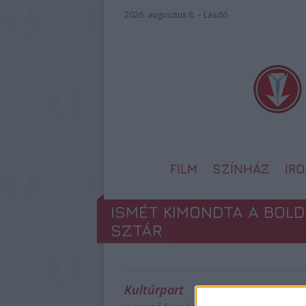
2026. augusztus 8. – László
FILM
SZÍNHÁZ
IR
ISMÉT KIMONDTA A BOLD
SZTÁR
Kultúrpart