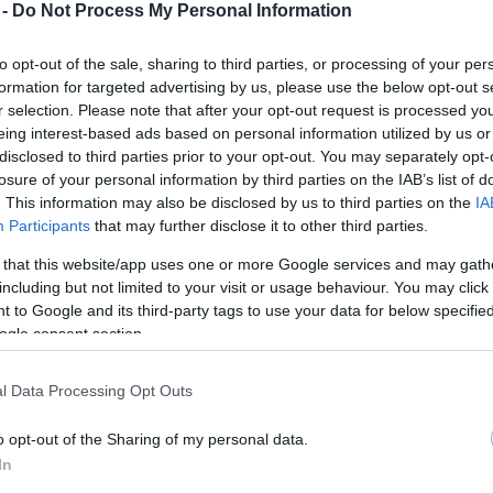
 -
Do Not Process My Personal Information
Mezt
A fo
A leg
to opt-out of the sale, sharing to third parties, or processing of your per
án ismét kimondta egymásnak a boldogító igent
Mezt
formation for targeted advertising by us, please use the below opt-out s
ami.
Kész
r selection. Please note that after your opt-out request is processed y
Nézd
eing interest-based ads based on personal information utilized by us or
készü
ínész ezzel szerette volna megköszönni
disclosed to third parties prior to your opt-out. You may separately opt-
losure of your personal information by third parties on the IAB’s list of
héz időkben is. "A társam nélkül nem tudtam volna
Hírle
. This information may also be disclosed by us to third parties on the
IA
.
Participants
that may further disclose it to other third parties.
 that this website/app uses one or more Google services and may gath
át" -
including but not limited to your visit or usage behaviour. You may click 
.
 to Google and its third-party tags to use your data for below specifi
zott először
ogle consent section.
adott
3 éve lehet
l Data Processing Opt Outs
s küzdeni is
o opt-out of the Sharing of my personal data.
In
 akkor még öt évem van hátra. De a két év tűnik