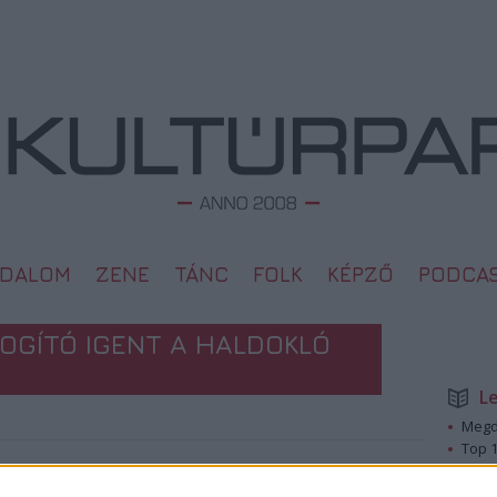
ODALOM
ZENE
TÁNC
FOLK
KÉPZŐ
PODCA
OGÍTÓ IGENT A HALDOKLÓ
L
Megd
Top 1
A 10 
2009. 01. 17.
Megj