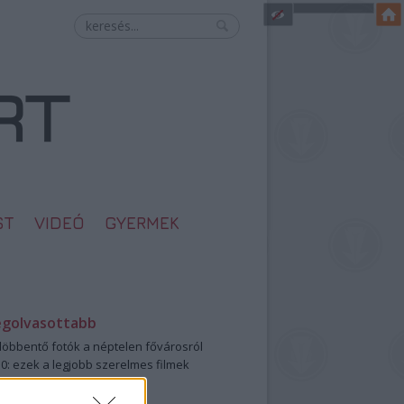
ST
VIDEÓ
GYERMEK
egolvasottabb
öbbentő fotók a néptelen fővárosról
0: ezek a legjobb szerelmes filmek
legütősebb drogos film
öttek a meztelen hősnők