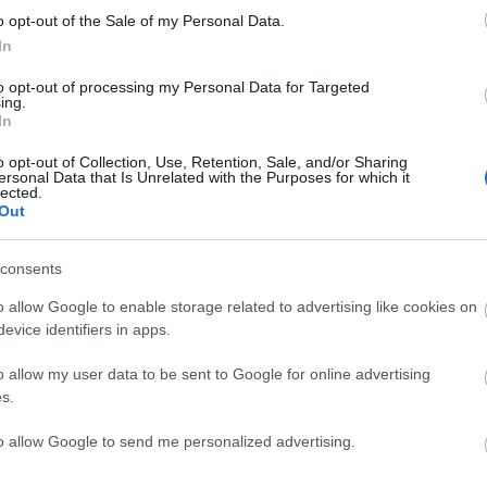
tisztikáknak. Ki akarok tartani, amíg felfedezik a
o opt-out of the Sale of my Personal Data.
 álmodom, egy hosszú és egészséges életről, nem a
In
ben. Nem adom fel, akármilyen gyötrelmen kell
to opt-out of processing my Personal Data for Targeted
menni" - mondta a színész.
ing.
In
o opt-out of Collection, Use, Retention, Sale, and/or Sharing
ersonal Data that Is Unrelated with the Purposes for which it
lected.
Out
consents
o allow Google to enable storage related to advertising like cookies on
evice identifiers in apps.
o allow my user data to be sent to Google for online advertising
s.
„AZ EMBERT
BÉRLETTEL A
DUPLA
EMBERRÉ
ZENEAKADÉMIÁRA
JUBILEUMI
TETTE…” –
KONCERT:
to allow Google to send me personalized advertising.
VASÁRNAP ZÁRT
SONORO 20 &
A DOMBOS FEST
FAB 10