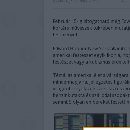
a szerző friss bejegyzései
Február 15-ig látogatható még Edw
kortárs művészek tükrében mutatja
festményét.
Edward Hopper New York államban s
amerikai festészet egyik ikonja, ho
festészet vagy a kubizmus érdekelt
Témái az amerikai élet sivárságára
mindennapjaira, jellegzetes figuráir
világítótornyokra, kávézókra és mo
benzinkutakra és szállodai szobákr
semmi. S olyan embereket festett m