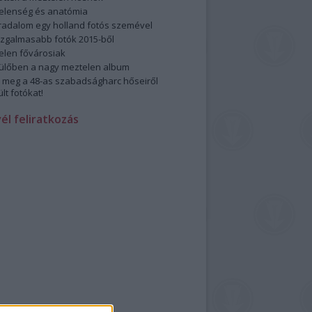
elenség és anatómia
rradalom egy holland fotós szemével
izgalmasabb fotók 2015-ből
elen fővárosiak
ülőben a nagy meztelen album
 meg a 48-as szabadságharc hőseiről
lt fotókat!
vél feliratkozás