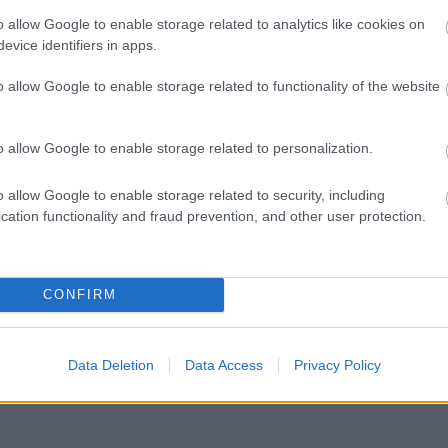
son, azért akad bőven filmes utalás. Többek között
o allow Google to enable storage related to analytics like cookies on
etei, amelyek az „amerikai életmód” banalitását, a
evice identifiers in apps.
tt elhagyatottságot ábrázolják. Csakúgy, mint
o allow Google to enable storage related to functionality of the website
et lehet látni a festőtől, valamint ritkábban
o allow Google to enable storage related to personalization.
teket. Elsőre szegényesnek tűnik a válogatás,
Hoppernek európai gyűjteményekben csupán két
o allow Google to enable storage related to security, including
hető a kiállítás kuriózuma. Hopper művei ugyanis a
cation functionality and fraud prevention, and other user protection.
a New York-i Museum of Modern Art, a The Des
te of Chicago állandó gyűjteményét gazdagítják.
s láthatók most Bécsben, mint az Iroda az
ben (1961) és a kiállítás címadó festménye a
CONFIRM
ő meg a Kunsthalle Wienben.
Data Deletion
Data Access
Privacy Policy