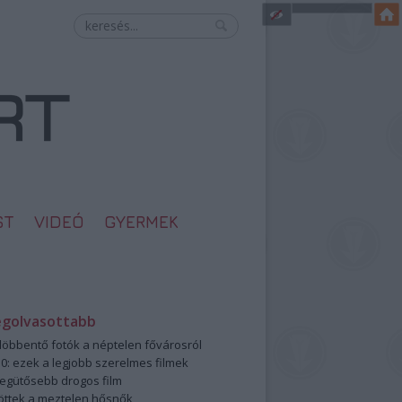
ST
VIDEÓ
GYERMEK
egolvasottabb
öbbentő fotók a néptelen fővárosról
0: ezek a legjobb szerelmes filmek
legütősebb drogos film
öttek a meztelen hősnők