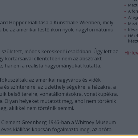
Mezt
A fo
A leg
ard Hopper kiállítása a Kunsthalle Wienben, mely
Mezt
 be az amerikai festő ikon nyolc nagyformátumú
Kész
Nézd
készü
zületett, módos kereskedői családban. Úgy lett az
Hírle
gy kortársaival ellentétben nem az absztrakt
e, hanem a realista hagyományokat kutatta.
 fókuszáltak: az amerikai nagyváros és vidék
a és színtereire, az üzlethelyiségekre, a házakra, a
zik belső tereire, vonatállomásokra, vonatkupékra,
a. Olyan helyeket mutatott meg, ahol nem történik
eg, akikkel nem történik semmi.
Clement Greenberg 1946-ban a Whitney Museum
éves kiállítás kapcsán fogalmazta meg, az azóta
sokat idézett értékítéletét: „Hopper egyszerűen