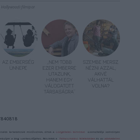
Hollywoodi filmipar
AZ EMBERSÉG
„NEM TÖBB
SZEMBE MERSZ
ÜNNEPE
EZER EMBERRE
NÉZNI AZZAL,
UTAZUNK,
AKIVÉ
HANEM EGY
VÁLHATTÁL
VÁLOGATOTT
VOLNA?
TÁRSASÁGRA”
/7840818
ználói tartalomnak minősülnek, értük a
szolgáltatás technikai
üzemeltetője semmilyen
forduljon a blog szerkesztőjéhez. Részletek a
Felhasználási feltételekben
és az
adatvédelmi