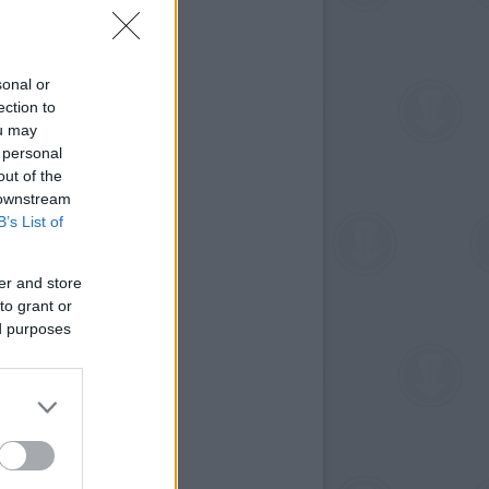
sonal or
ection to
ou may
 personal
out of the
 downstream
B’s List of
er and store
to grant or
ed purposes