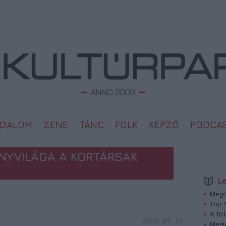
ODALOM
ZENE
TÁNC
FOLK
KÉPZŐ
PODCA
NYVILÁGA A KORTÁRSAK
L
Megd
Top 1
A 10 
2009. 01. 19.
Megj