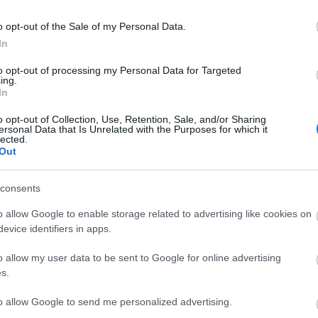
 fények
terem kemény,
o opt-out of the Sale of my Personal Data.
 az ablakon át
In
talában ennek a
 a legtöbb
to opt-out of processing my Personal Data for Targeted
ing.
on nehéz a
In
teni” – nyilatkozta egy interjúban.
o opt-out of Collection, Use, Retention, Sale, and/or Sharing
ersonal Data that Is Unrelated with the Purposes for which it
A Kunsthalle Wienben látható kiállítás címe: A
lected.
Western Motel. Edward Hopper és a kortárs
Out
művészet. A cím jól mutatja, hogy bár a művész a
maga idején szembefordult a modernista
consents
irányzatokkal, képeinek hatása számos festőt,
o allow Google to enable storage related to advertising like cookies on
művész ihletett meg azóta is. Az egyik
evice identifiers in apps.
legismertebb Hopper átköltés Gottfried Helnwein
nevéhez kapcsolódik, aki a fent említett
o allow my user data to be sent to Google for online advertising
Nighthawks képen látható magányos alakokat
s.
 Humphrey Bogart , James Dean , Marilyn Monroe -
to allow Google to send me personalized advertising.