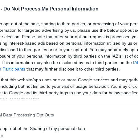
rossz festő. De ha jobb festő lenne, akkor
 -
Do Not Process My Personal Information
feltehetőleg nem lenne ilyen nagy művész.” A
kemény mondat arra az ambivalenciára hívja fel a
to opt-out of the sale, sharing to third parties, or processing of your per
figyelmet, ami minden Hopper kép sajátja. Művész
formation for targeted advertising by us, please use the below opt-out s
eszközei szegényesek és személytelenek volta így
r selection. Please note that after your opt-out request is processed y
ányzataival. E mellett azonban kompozíciós érzéke
eing interest-based ads based on personal information utilized by us or
nyba tudta sűríteni az amerikai élet esszenciáját.
disclosed to third parties prior to your opt-out. You may separately opt-
losure of your personal information by third parties on the IAB’s list of
 állóképekhez, vagy színpadi tablókhoz
. This information may also be disclosed by us to third parties on the
IA
dta a mozit, gyakran hangoztatta: „Ha nincs
Participants
that may further disclose it to other third parties.
ba.” Festményein kerülte a drámai hatásokat,
 that this website/app uses one or more Google services and may gath
i események előtt vagy után merevítette volna ki.
including but not limited to your visit or usage behaviour. You may click 
ockák, melyek kiszabadulva az idő szorításából,
 to Google and its third-party tags to use your data for below specifi
nságot, a semmit ábrázolják. Az így megszületett
ogle consent section.
ket is megihlettek, mint Alfred Hitchcock.
l Data Processing Opt Outs
awk –
netet ábrázol.
o opt-out of the Sharing of my personal data.
gányos, idegen
In