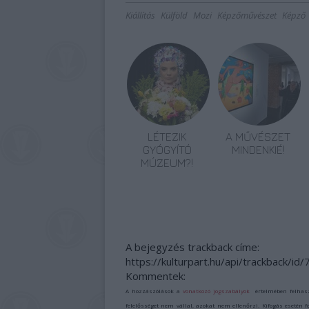
Kiállítás
Külföld
Mozi
Képzőművészet
Képző
LÉTEZIK
A MŰVÉSZET
GYÓGYÍTÓ
MINDENKIÉ!
MÚZEUM?!
A bejegyzés trackback címe:
https://kulturpart.hu/api/trackback/id
Kommentek:
A hozzászólások a
vonatkozó jogszabályok
értelmében felhas
felelősséget nem vállal, azokat nem ellenőrzi. Kifogás esetén 