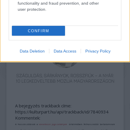
functionality and fraud prevention, and other
user protection.
TERMÉSZETFELETTI ERŐK ÉS ELFELEDETT
TITKOK: ITT A SHELBY OAKS – A GONOSZ
NYOMÁBAN MAGYAR ELŐZETESE
CONFIRM
Data Deletion
Data Access
Privacy Policy
SZÁGULDÁS, SÁRKÁNYOK, ROSSZFIÚK – A NYÁR
10 LEGKEDVELTEBB MOZIJA MAGYARORSZÁGON
A bejegyzés trackback címe:
https://kulturpart.hu/api/trackback/id/7840934
Kommentek:
A hozzászólások a
vonatkozó jogszabályok
értelmében felhasználói tartalomnak