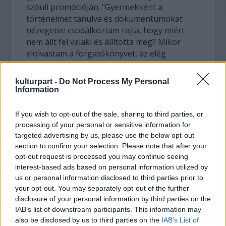
szöuli promócióján. "Gyermekként a
történelmet tanulva és dokumentumokat
nézegetve csodálkoztam rajta, hogy miért
nem állt fel valaki és állította meg? Mikor
elolvastam a forgatókönyvet, az elég
szórakoztatónak és informatívnak bizonyult,
hogy megtudjuk belőle, milyen nehézségek
kulturpart -
Do Not Process My Personal
voltak, és milyen lehetett abban a
Information
környezetben élni" - mesélte a filmsztár.
Berlinben kedden arról beszélt, hogy a
If you wish to opt-out of the sale, sharing to third parties, or
Valkyrie volt élete legemberpróbálóbb
processing of your personal or sensitive information for
munkája.
targeted advertising by us, please use the below opt-out
section to confirm your selection. Please note that after your
"Egész idő alatt cipeltük a történelem iránti
opt-out request is processed you may continue seeing
interest-based ads based on personal information utilized by
felelősség óriási terhét" - jelentette ki. Mint
us or personal information disclosed to third parties prior to
kifejtette: az egész stáb azon dolgozott, hogy
your opt-out. You may separately opt-out of the further
"a legpontosabban jelenítsék meg az
disclosure of your personal information by third parties on the
ellenállás szellemét és a történelmet,
IAB’s list of downstream participants. This information may
ugyanakkor egy kis szórakoztatást is
also be disclosed by us to third parties on the
IAB’s List of