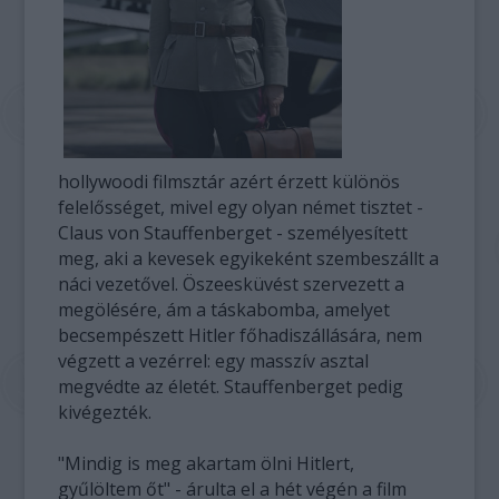
hollywoodi filmsztár azért érzett különös
felelősséget, mivel egy olyan német tisztet -
Claus von Stauffenberget - személyesített
meg, aki a kevesek egyikeként szembeszállt a
náci vezetővel. Öszeesküvést szervezett a
megölésére, ám a táskabomba, amelyet
becsempészett Hitler főhadiszállására, nem
végzett a vezérrel: egy masszív asztal
megvédte az életét. Stauffenberget pedig
kivégezték.
"Mindig is meg akartam ölni Hitlert,
gyűlöltem őt" - árulta el a hét végén a film