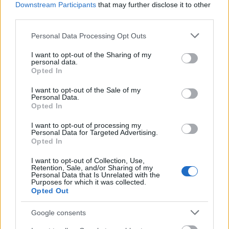
csempésszenek bele."
Downstream Participants
that may further disclose it to other
A filmet 2007-ben Berlinben forgatták,
third parties.
többek között azon az eredeti helyszínen, a
Please note that this website/app uses one or more Google
Bendlerblockban, ahol az összeesküvőket
Personal Data Processing Opt Outs
services and may gather and store information including but
kivégezték. Ma a védelmi minisztériumhoz
not limited to your visit or usage behaviour. You may click to
I want to opt-out of the Sharing of my
tartozik, s a náci ellenállás emlékhelye.
personal data.
grant or deny consent to Google and its third-party tags to
"Nagyon kiváltságosnak éreztük magunkat,
Opted In
use your data for below specified purposes in below Google
hogy lehetőségünk nyílt rá ott forgatni" -
consent section.
I want to opt-out of the Sale of my
mondta Cruise.
Personal Data.
Opted In
Stauffenberg unokája, Philipp von Schulthess
I want to opt-out of processing my
egy kisebb mellékszerepet kapott a
Personal Data for Targeted Advertising.
produkcióban az egyik összeesküvő tiszt
Opted In
segédjeként.
I want to opt-out of Collection, Use,
"Mindannyian, a család zöme, nagyon
Retention, Sale, and/or Sharing of my
Personal Data that Is Unrelated with the
izgatottak vagyunk a film miatt. Izgatottak,
Purposes for which it was collected.
azért, mert úgy gondoljuk fontos, hogy a
Opted Out
történetet megismerjék, és úgy érezzük, ez
remek alkalom arra, hogy nagyobb közönség
Google consents
láthassa, mint korábban" - nyilatkozott a