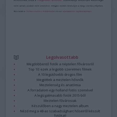
minősülnek, értük a
szolgáltatás technikai
üzemeltetője semmilyen felelősséget
nem vállal, azokat nem ellenőrzi. Kifogás esetén forduljon a blog szerkesztőjéhez.
Részletek a
Felhasználási feltételekben
és az
adatvédelmi tájékoztatóban
.
Legolvasottabb
Megdöbbentő fotók a néptelen fővárosról
Top 10: ezek a legjobb szerelmes filmek
A 10 legütősebb drogos film
Megjöttek a meztelen hősnők
Meztelenség és anatómia
A forradalom egy holland fotós szemével
A legizgalmasabb fotók 2015-ből
Meztelen fővárosiak
Készülőben a nagy meztelen album
Nézd meg a 48-as szabadságharc hőseiről készült
fotókat!