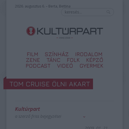
2026. augusztus 6. – Berta, Bettina
FILM
SZÍNHÁZ
IRODALOM
ZENE
TÁNC
FOLK
KÉPZŐ
PODCAST
VIDEÓ
GYERMEK
TOM CRUISE ÖLNI AKART
Kultúrpart
a szerző friss bejegyzései
2009. 01. 21.