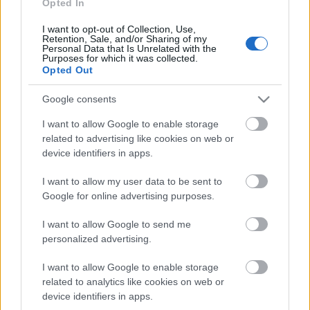
Opted In
I want to opt-out of Collection, Use,
Retention, Sale, and/or Sharing of my
Personal Data that Is Unrelated with the
„NEM TÖBB EZER EMBERRE UTAZUNK, HANEM
Purposes for which it was collected.
EGY VÁLOGATOTT TÁRSASÁGRA”
Opted Out
Google consents
I want to allow Google to enable storage
A bejegyzés trackback címe:
related to advertising like cookies on web or
https://kulturpart.hu/api/trackback/id/7840992
device identifiers in apps.
Kommentek:
A hozzászólások a
vonatkozó jogszabályok
értelmében felhasználói tartalomnak
I want to allow my user data to be sent to
minősülnek, értük a
szolgáltatás technikai
üzemeltetője semmilyen felelősséget
Google for online advertising purposes.
nem vállal, azokat nem ellenőrzi. Kifogás esetén forduljon a blog szerkesztőjéhez.
Részletek a
Felhasználási feltételekben
és az
adatvédelmi tájékoztatóban
.
I want to allow Google to send me
personalized advertising.
I want to allow Google to enable storage
related to analytics like cookies on web or
device identifiers in apps.