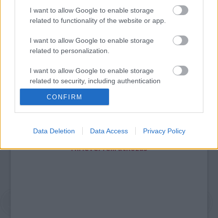
I want to allow Google to enable storage
Legolvasottabb
related to functionality of the website or app.
Megdöbbentő fotók a néptelen fővárosról
I want to allow Google to enable storage
Top 10: ezek a legjobb szerelmes filmek
related to personalization.
A 10 legütősebb drogos film
Megjöttek a meztelen hősnők
I want to allow Google to enable storage
Meztelenség és anatómia
A forradalom egy holland fotós szemével
related to security, including authentication
A legizgalmasabb fotók 2015-ből
functionality and fraud prevention, and other
CONFIRM
Meztelen fővárosiak
user protection.
Készülőben a nagy meztelen album
Nézd meg a 48-as szabadságharc hőseiről készült
fotókat!
Data Deletion
Data Access
Privacy Policy
Hírlevél feliratkozás