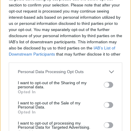
section to confirm your selection. Please note that after your
zömmel (női) test- és rózsaszínű. Az előbbiből
opt-out request is processed you may continue seeing
néha sötétbarnát is használ - adta hírül az
interest-based ads based on personal information utilized by
Ananova brit hírügynökség.
us or personal information disclosed to third parties prior to
your opt-out. You may separately opt-out of the further
disclosure of your personal information by third parties on the
IAB’s list of downstream participants. This information may
also be disclosed by us to third parties on the
IAB’s List of
Képző
Downstream Participants
that may further disclose it to other
third parties.
Please note that this website/app uses one or more Google
Personal Data Processing Opt Outs
services and may gather and store information including but
not limited to your visit or usage behaviour. You may click to
I want to opt-out of the Sharing of my
personal data.
grant or deny consent to Google and its third-party tags to
Opted In
use your data for below specified purposes in below Google
consent section.
I want to opt-out of the Sale of my
AZ EMBERSÉG ÜNNEPE
Personal Data.
Opted In
I want to opt-out of processing my
Personal Data for Targeted Advertising.