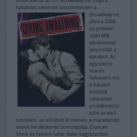
innen került az Off-Broadway-re, majd a
hatalmas sikernek köszönhetően a
Broadway-re,
ahol a 2006-
os premier
után 888
alkalommal
játszották a
darabot. Az
egyszerre
lírai és
felkavaró mű
a fiatalok
felnőtté
válásának
problémáiról
szól: az első
szerelem, az elfojtott érzelmek, a maradandó
sebek kérdéskörét boncolgatja. Duncan
Sheik és Steven Sater dalai nagyszerűen