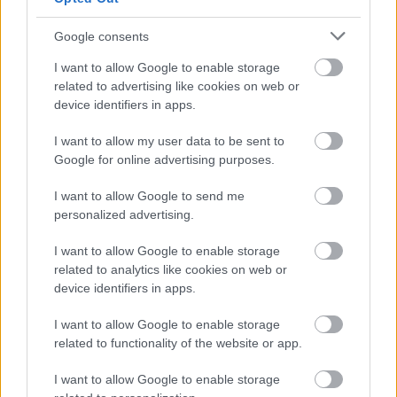
dalszerző Sheiknek. Korábban
szerzőtársával, Steven Saterrel írt zenés
Google consents
változatot Andersen A fülemüle című
meséjéből. Színházi munkái során írt zenét a
I want to allow Google to enable storage
többi között Shakespeare Vízkeresztjéhez is.
related to advertising like cookies on web or
Első, saját néven, 1996-ban kiadott alternatív
device identifiers in apps.
rock albuma is hatalmas közönség- és
I want to allow my user data to be sent to
szakmai siker volt – a lemez 30 hétig
Google for online advertising purposes.
szerepelt a Billboard-listán – a mai napig
további hat lemeze jelent meg. Írt filmzenéket
I want to allow Google to send me
is, a többi között olyan nagysikerű mozikhoz,
personalized advertising.
mint a Szép remények, Az Angyal,
Transamerica, Otthon a világ végén.
I want to allow Google to enable storage
related to analytics like cookies on web or
STEVEN SATER (szövegkönyv és versek) –
device identifiers in apps.
Tucatnyi darabját mutatták már be Amerika-
I want to allow Google to enable storage
szerte (Carbondale Dreams, Perfect for You,
related to functionality of the website or app.
Doll, Umbrage, A Footnote to the Iliad,
Asylum, Murder at the Gates, In Search of
I want to allow Google to enable storage
Lost Wings), s ő értelmezte újra Shakespeare