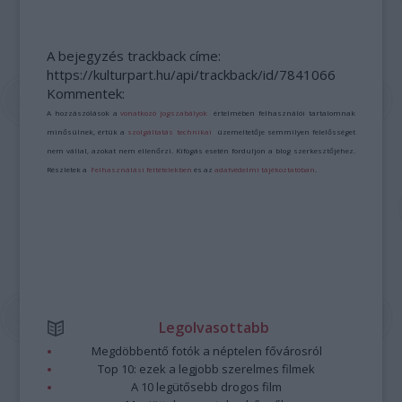
A bejegyzés trackback címe:
https://kulturpart.hu/api/trackback/id/7841066
Kommentek:
A hozzászólások a
vonatkozó jogszabályok
értelmében felhasználói tartalomnak
minősülnek, értük a
szolgáltatás technikai
üzemeltetője semmilyen felelősséget
nem vállal, azokat nem ellenőrzi. Kifogás esetén forduljon a blog szerkesztőjéhez.
Részletek a
Felhasználási feltételekben
és az
adatvédelmi tájékoztatóban
.
Legolvasottabb
Megdöbbentő fotók a néptelen fővárosról
Top 10: ezek a legjobb szerelmes filmek
A 10 legütősebb drogos film