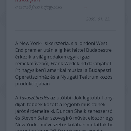
a szerző friss bejegyzései
2009. 01. 23.
A New York-i sikerszéria, s a londoni West
End premier után alig két héttel Budapestre
érkezik a világirodalom egyik igazi
remekművéből, Frank Wedekind darabjából
írt nagysikerű amerikai musical a Budapesti
Operettszínház és a Nyugati Teátrum közös
produkciójában.
A
Tavaszébredés
az utóbbi idők legtöbb Tony-
díját, többek között a legjobb musicalnek
járót érdemelte ki. Duncan Sheik zeneszerző
és Steven Sater szövegíró művét először egy
New York-i művészeti iskolában mutatták be,