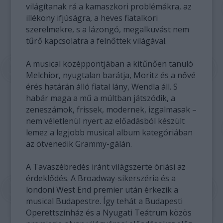
világítanak rá a kamaszkori problémákra, az
illékony ifjúságra, a heves fiatalkori
szerelmekre, s a lázongó, megalkuvást nem
tűrő kapcsolatra a felnőttek világával.
A musical középpontjában a kitűnően tanuló
Melchior, nyugtalan barátja, Moritz és a nővé
érés határán álló fiatal lány, Wendla áll. S
habár maga a mű a múltban játszódik, a
zeneszámok, frissek, modernek, izgalmasak –
nem véletlenül nyert az előadásból készült
lemez a legjobb musical album kategóriában
az ötvenedik Grammy-gálán.
A Tavaszébredés iránt világszerte óriási az
érdeklődés. A Broadway-sikerszéria és a
londoni West End premier után érkezik a
musical Budapestre. Így tehát a Budapesti
Operettszínház és a Nyugati Teátrum közös