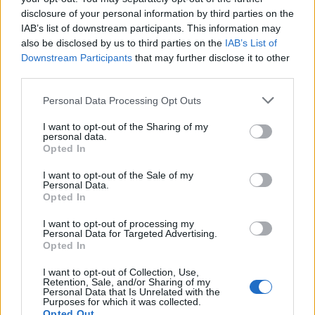
ismeretlen fiatalt láthatunk, akik a
disclosure of your personal information by third parties on the
legtehetségesebbek voltak azon 300
IAB’s list of downstream participants. This information may
jelentkező közül, akik a Tavaszébredés
also be disclosed by us to third parties on the
IAB’s List of
szerepeire kiírt háromfordulós castingon
Downstream Participants
that may further disclose it to other
third parties.
részt vettek: Angler Balázs, Baranyai
Annamária, Gulyás Balázs, Horváth
Please note that this website/app uses one or more Google
Personal Data Processing Opt Outs
György,Kádár Szabolcs, Kerényi Miklós Máté,
services and may gather and store information including but
Kiss Tünde, Kocsis Dénes, Kossuth Gergő,
not limited to your visit or usage behaviour. You may click to
I want to opt-out of the Sharing of my
personal data.
Mihálka György, Moravszki Enikő, Pásztor
grant or deny consent to Google and its third-party tags to
Opted In
Ádám, Pirgel Dávid, Réder Nóra, Simon
use your data for below specified purposes in below Google
Boglárka, Török Anna, Vágó Bernadett, Vágó
consent section.
I want to opt-out of the Sale of my
Personal Data.
Zsuzsi, Viczina Dalma, Zádori Szilárd,
Opted In
Zalatnay Flóra Lili.
I want to opt-out of processing my
Personal Data for Targeted Advertising.
A szerzők:
Opted In
DUNCAN SHEIK (zeneszerző) – Nem a
I want to opt-out of Collection, Use,
Retention, Sale, and/or Sharing of my
hatalmas sikerű Tavaszébredés az első
Personal Data that Is Unrelated with the
musicalje a Grammyre is jelölt énekes-
Purposes for which it was collected.
Opted Out