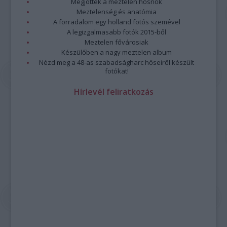
Megjöttek a meztelen hősnők
Meztelenség és anatómia
A forradalom egy holland fotós szemével
A legizgalmasabb fotók 2015-ből
Meztelen fővárosiak
Készülőben a nagy meztelen album
Nézd meg a 48-as szabadságharc hőseiről készült
fotókat!
Hírlevél feliratkozás