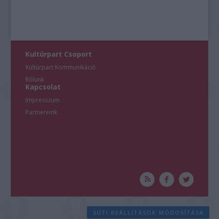
Kultúrpart Csoport
Kultúrpart Kommunikáció
Rólunk
Kapcsolat
Impresszum
Partnereink
SÜTI BEÁLLÍTÁSOK MÓDOSÍTÁSA