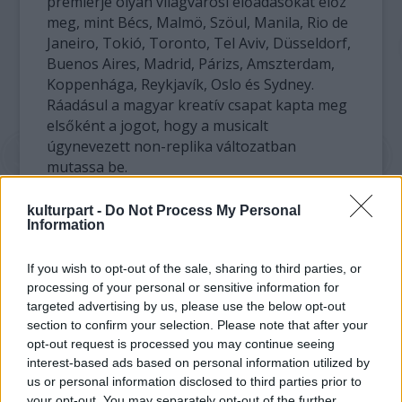
premierje olyan világvárosi előadásokat előz
meg, mint Bécs, Malmö, Szöul, Manila, Rio de
Janeiro, Tokió, Toronto, Tel Aviv, Düsseldorf,
Buenos Aires, Madrid, Párizs, Amszterdam,
Koppenhága, Reykjavík, Oslo és Sydney.
Ráadásul a magyar kreatív csapat kapta meg
elsőként a jogot, hogy a musicalt
úgynevezett non-replika változatban
mutassa be.
A budapesti előadás magyar szövegét a
kulturpart -
Do Not Process My Personal
Information
rendező, Somogyi Szilárd és a művészeti
vezető, Kerényi Miklós Gábor – KERO® írták.
Az előadás zenei vezetője Riederauer Richárd,
If you wish to opt-out of the sale, sharing to third parties, or
processing of your personal or sensitive information for
a díszleteket és a jelmezeket Bartha Andrea
targeted advertising by us, please use the below opt-out
tervezte, a koreográfus Tihanyi Ákos.
section to confirm your selection. Please note that after your
opt-out request is processed you may continue seeing
A produkcióban a felnőttek szerepét Bajcsay
interest-based ads based on personal information utilized by
Mária és Szabó P. Szilveszter játssza, a
us or personal information disclosed to third parties prior to
fiatalok között pedig rengeteg, még
your opt-out. You may separately opt-out of the further