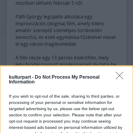
moziban látható február 5-től.
Pálfi György legújabb alkotása egy
improvizációs (dogma) film, amely kilenc
amatőr szereplő személyes történetén
keresztül, és ezek egymásba fűzésével mesél
el egy városi tragikomédiát.
A film része egy 13 perces kísérőfilm, mely
egy óvodai csoport mindennapjait mutatja be
a tiszta dokumentumfilm eszközeivel.
kulturpart -
Do Not Process My Personal
NEM VAGYOK A BARÁTOD
Information
Rendező: Pálfi György
If you wish to opt-out of the sale, sharing to third parties, or
Társrendező: Ruttkay Zsófia, Réthly Attila és
processing of your personal or sensitive information for
a szereplők
targeted advertising by us, please use the below opt-out
Vágó: Lemhényi Réka
section to confirm your selection. Please note that after your
Író: Pálfi György, Ruttkay Zsófia, Réthly Attila
opt-out request is processed you may continue seeing
és a szereplők
interest-based ads based on personal information utilized by