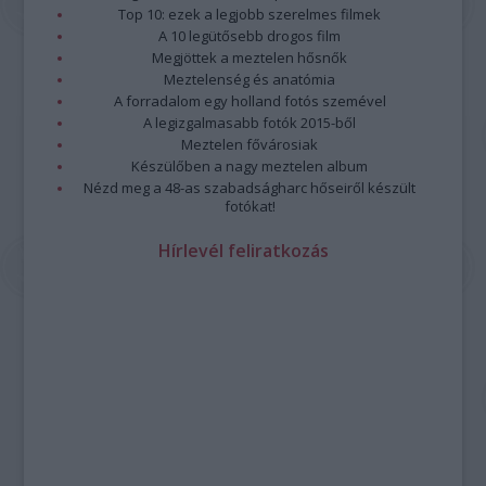
Top 10: ezek a legjobb szerelmes filmek
A 10 legütősebb drogos film
Megjöttek a meztelen hősnők
Meztelenség és anatómia
A forradalom egy holland fotós szemével
A legizgalmasabb fotók 2015-ből
Meztelen fővárosiak
Készülőben a nagy meztelen album
Nézd meg a 48-as szabadságharc hőseiről készült
fotókat!
Hírlevél feliratkozás