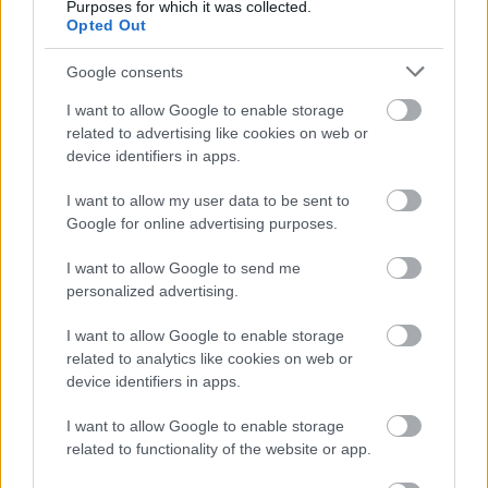
Purposes for which it was collected.
Opted Out
SZEMBE MERSZ NÉZNI AZZAL, AKIVÉ
Google consents
VÁLHATTÁL VOLNA?
I want to allow Google to enable storage
related to advertising like cookies on web or
device identifiers in apps.
I want to allow my user data to be sent to
Google for online advertising purposes.
TERMÉSZETFELETTI ERŐK ÉS ELFELEDETT
I want to allow Google to send me
TITKOK: ITT A SHELBY OAKS – A GONOSZ
personalized advertising.
NYOMÁBAN MAGYAR ELŐZETESE
I want to allow Google to enable storage
related to analytics like cookies on web or
device identifiers in apps.
I want to allow Google to enable storage
related to functionality of the website or app.