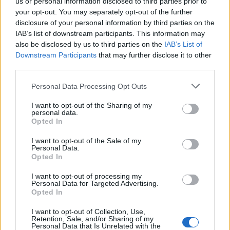
Operatőr: Dala István, Lukács Dávid
us or personal information disclosed to third parties prior to
your opt-out. You may separately opt-out of the further
Főszereplők: Szüle István, Országh
disclosure of your personal information by third parties on the
Gyöngyvér, Kim Corbisier, Fátyol Kamilla, Páll
IAB’s list of downstream participants. This information may
Zsolt, Gosztonyi Csaba, Czene Csaba, Farkas
also be disclosed by us to third parties on the
IAB’s List of
Kati, Tóth Eszter
Downstream Participants
that may further disclose it to other
Gyártási év: 2009
third parties.
Műfaj: dráma / városi tragikomédia
Hossz: 100 perc
Please note that this website/app uses one or more Google
Personal Data Processing Opt Outs
services and may gather and store information including but
Bemutató: 2009.02.05.
not limited to your visit or usage behaviour. You may click to
I want to opt-out of the Sharing of my
Forgalmazza: Budapest Film
personal data.
grant or deny consent to Google and its third-party tags to
Opted In
use your data for below specified purposes in below Google
consent section.
I want to opt-out of the Sale of my
Personal Data.
Opted In
Film
Filmszemle 2009
I want to opt-out of processing my
Personal Data for Targeted Advertising.
Opted In
I want to opt-out of Collection, Use,
Retention, Sale, and/or Sharing of my
Personal Data that Is Unrelated with the