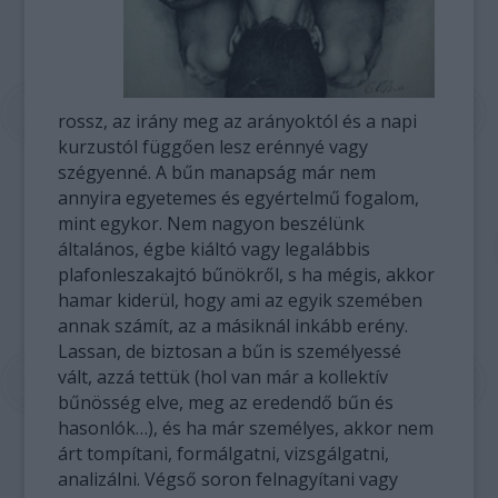
rossz, az irány meg az arányoktól és a napi
kurzustól függően lesz erénnyé vagy
szégyenné. A bűn manapság már nem
annyira egyetemes és egyértelmű fogalom,
mint egykor. Nem nagyon beszélünk
általános, égbe kiáltó vagy legalábbis
plafonleszakajtó bűnökről, s ha mégis, akkor
hamar kiderül, hogy ami az egyik szemében
annak számít, az a másiknál inkább erény.
Lassan, de biztosan a bűn is személyessé
vált, azzá tettük (hol van már a kollektív
bűnösség elve, meg az eredendő bűn és
hasonlók…), és ha már személyes, akkor nem
árt tompítani, formálgatni, vizsgálgatni,
analizálni. Végső soron felnagyítani vagy