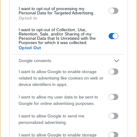
korunkban. Félhivatalosan, merthogy
I want to opt-out of processing my
hivatalosan nem létezik ilyen lista, egyelőre.
Personal Data for Targeted Advertising.
Opted In
Ha a régi top 7-et és a mait összeadjuk, szép
kis bűnlajstrom van előttünk (bennünk,
I want to opt-out of Collection, Use,
mögöttünk). Mindez persze az egyház illetve
Retention, Sale, and/or Sharing of my
Personal Data that Is Unrelated with the
az állam szerinti értékelés, sok-sok közös
Purposes for which it was collected.
nevezővel, de nyilván ki-ki maga is fel tudja
Opted Out
sorolni „kedvenceit”.
Google consents
A csehek körében elvégzett felmérés például
I want to allow Google to enable storage
részben hasonló eredményt hozott, kisebb
related to advertising like cookies on web or
meglepetésekkel. A cseh polgár a következő
device identifiers in apps.
bűnöket tartja említésre méltónak, a
kisebbektől a legnagyobbak felé haladva:
I want to allow my user data to be sent to
Google for online advertising purposes.
1. Alkohol és dohányzás
I want to allow Google to send me
2. Lustaság, pornográf média nézése,
personalized advertising.
büszkeség, túlzott gazdagság
3. Abortusz, szexuális élet 17 éven aluliakkal,
I want to allow Google to enable storage