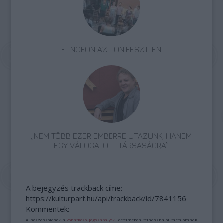
ETNOFON AZ I. ONIFESZT-EN
„NEM TÖBB EZER EMBERRE UTAZUNK, HANEM
EGY VÁLOGATOTT TÁRSASÁGRA”
A bejegyzés trackback címe:
https://kulturpart.hu/api/trackback/id/7841156
Kommentek:
A hozzászólások a
vonatkozó jogszabályok
értelmében felhasználói tartalomnak