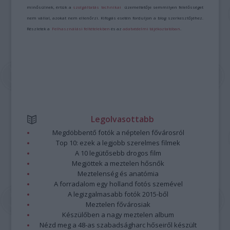
minősülnek, értük a
szolgáltatás technikai
üzemeltetője semmilyen felelősséget
nem vállal, azokat nem ellenőrzi. Kifogás esetén forduljon a blog szerkesztőjéhez.
Részletek a
Felhasználási feltételekben
és az
adatvédelmi tájékoztatóban
.
Legolvasottabb
Megdöbbentő fotók a néptelen fővárosról
Top 10: ezek a legjobb szerelmes filmek
A 10 legütősebb drogos film
Megjöttek a meztelen hősnők
Meztelenség és anatómia
A forradalom egy holland fotós szemével
A legizgalmasabb fotók 2015-ből
Meztelen fővárosiak
Készülőben a nagy meztelen album
Nézd meg a 48-as szabadságharc hőseiről készült