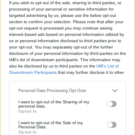
3. Bujaság
If you wish to opt-out of the sale, sharing to third parties, or
4. Irigység
processing of your personal or sensitive information for
5. Torkosság
targeted advertising by us, please use the below opt-out
section to confirm your selection. Please note that after your
6. Harag
opt-out request is processed you may continue seeing
7. A jóra való restség.
interest-based ads based on personal information utilized by
us or personal information disclosed to third parties prior to
Hát, szép kis lista, legtöbbünknek ismerős
your opt-out. You may separately opt-out of the further
lehet a mindennapokból… És hogy állunk
disclosure of your personal information by third parties on the
korunk hét főbűnével? Nos, egy európai
IAB’s list of downstream participants. This information may
felmérés alapján ezek a következők:
also be disclosed by us to third parties on the
IAB’s List of
Downstream Participants
that may further disclose it to other
1. Környezetszennyezés
third parties.
2. Génmanipuláció
Please note that this website/app uses one or more Google
Personal Data Processing Opt Outs
3. Embereken végzett kísérletek
services and may gather and store information including but
4. Szociális igazságtalanságok
not limited to your visit or usage behaviour. You may click to
I want to opt-out of the Sharing of my
5. Tömeges elszegényesedés
personal data.
grant or deny consent to Google and its third-party tags to
Opted In
6. Erkölcstelen vagyonhalmozás
use your data for below specified purposes in below Google
7. Drogkereskedelem
consent section.
I want to opt-out of the Sale of my
Personal Data.
Opted In
Szóval ezek lennének a „források”