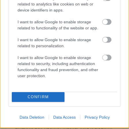
fukarság
related to analytics like cookies on web or
4. Azonos neművel szexuális viszonyt
device identifiers in apps.
létesíteni, gyűlölködés, telhetetlenség
5. Gyermekeinkkel szemben testi fenyítést
I want to allow Google to enable storage
related to functionality of the website or app.
alkalmazni, nem uralkodni haragunk felett
6. Marihuána szívása, génmanipuláció
I want to allow Google to enable storage
élelmiszereknél
related to personalization.
7. Nagy sebességgel menni az autópályán,
eutanázia, hazudni hozzátartozóinknak
I want to allow Google to enable storage
8. Hűtlenség, környezetszennyezés
related to security, including authentication
9. Erőszak a partnerünkkel szemben,
functionality and fraud prevention, and other
hazaárulást elkövetni
user protection.
10. Elszegényíteni az embereket,
öngyilkosságot elkövetni
11. Szexuális életet élni 15 évnél fiatalabbal,
CONFIRM
kokain és egyéb kemény drogok használata
12. Genetikai kísérletek emberekkel,
drogkereskedelem
Data Deletion
Data Access
Privacy Policy
Ameddig egy hasonló magyar lista is elkészül,