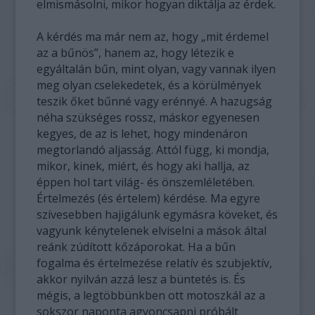
elmismásolni, mikor hogyan diktálja az érdek.
A kérdés ma már nem az, hogy „mit érdemel
az a bűnös”, hanem az, hogy létezik e
egyáltalán bűn, mint olyan, vagy vannak ilyen
meg olyan cselekedetek, és a körülmények
teszik őket bűnné vagy erénnyé. A hazugság
néha szükséges rossz, máskor egyenesen
kegyes, de az is lehet, hogy mindenáron
megtorlandó aljasság. Attól függ, ki mondja,
mikor, kinek, miért, és hogy aki hallja, az
éppen hol tart világ- és önszemléletében.
Értelmezés (és értelem) kérdése. Ma egyre
szívesebben hajigálunk egymásra köveket, és
vagyunk kénytelenek elviselni a mások által
reánk zúdított kőzáporokat. Ha a bűn
fogalma és értelmezése relatív és szubjektív,
akkor nyilván azzá lesz a büntetés is. És
mégis, a legtöbbünkben ott motoszkál az a
sokszor naponta agyoncsapni próbált