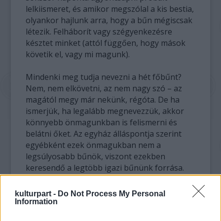
lelkiismeret, és amikor megszólal a kis bestia,
olyankor hajlunk arra, hogy a bűn mégiscsak
létezik. Felháborít vagy szégyenkezésre
késztet minket (attól függően, hogy mások
követik el, vagy mi magunk).
Mindenki meg tudja nevezni a hét főbűnt?
Nem, nem elkövetni, az nem nagy szó – az
magától megy már nekünk, régóta. De ha
ismerjük, ha legalább megnevezzük, akkor
könnyebb önmagunkban is felismerni és
belátni őket. Az egyház álláspontja szerint
egyébként ezek önmagukban nem a
legsúlyosabb bűnök, viszont ezekben
keresendő a legtöbb igazi bűnünk forrása.
Íme:
kulturpart -
Do Not Process My Personal
1. Kevélység
Information
2. Fösvénység