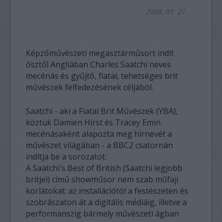
2009. 01. 27.
Képzőművészeti megasztárműsort indít
ősztől Angliában Charles Saatchi neves
mecénás és gyűjtő, fiatal, tehetséges brit
művészek felfedezésének céljából.
Saatchi - aki a Fiatal Brit Művészek (YBA),
köztük Damien Hirst és Tracey Emin
mecénásaként alapozta meg hírnevét a
művészet világában - a BBC2 csatornán
indítja be a sorozatot.
A Saatchi's Best of British (Saatchi legjobb
britjei) című showműsor nem szab műfaji
korlátokat: az installációtól a festészeten és
szobrászaton át a digitális médiáig, illetve a
performanszig bármely művészeti ágban