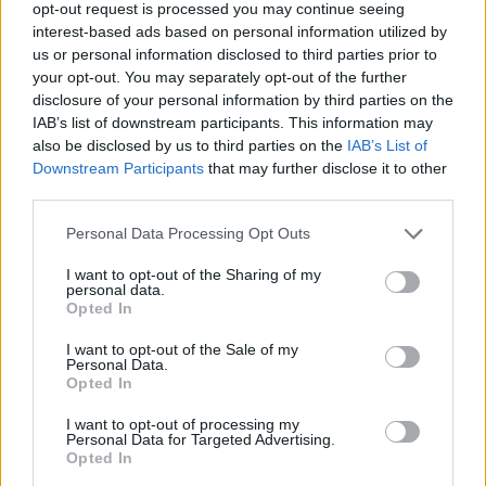
opt-out request is processed you may continue seeing
szerető nézők a programban fantasztikus
interest-based ads based on personal information utilized by
betekintést kapnak a kulisszák mögé, s az
us or personal information disclosed to third parties prior to
alkotás folyamata is feltárul előttük, kiderül,
your opt-out. You may separately opt-out of the further
mi ihlette a művészt és mit képvisel a
disclosure of your personal information by third parties on the
létrehozott mű" - idézte Dale-t a brit The
IAB’s list of downstream participants. This information may
Daily Telegraph honlapja.
also be disclosed by us to third parties on the
IAB’s List of
Downstream Participants
that may further disclose it to other
third parties.
A producer ugyanokkor hangsúlyozta, hogy
a többi néző számára felfedező utat kínálnak,
Please note that this website/app uses one or more Google
Personal Data Processing Opt Outs
amelynek során lehántják a misztikumot az
services and may gather and store information including but
alkotásról, és közelebb hozzák a művészetet
not limited to your visit or usage behaviour. You may click to
I want to opt-out of the Sharing of my
personal data.
az érdeklődőkhöz.
grant or deny consent to Google and its third-party tags to
Opted In
A műsor honlapján a véleménynyilvánítás
use your data for below specified purposes in below Google
lehetőségét is felkínálják a közönségnek.
consent section.
I want to opt-out of the Sale of my
Personal Data.
A 18 éven felüli művészek jelentkezését
Opted In
február 2-től március 29-ig várják.
I want to opt-out of processing my
Personal Data for Targeted Advertising.
Opted In