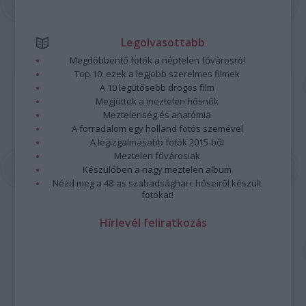
Legolvasottabb
Megdöbbentő fotók a néptelen fővárosról
Top 10: ezek a legjobb szerelmes filmek
A 10 legütősebb drogos film
Megjöttek a meztelen hősnők
Meztelenség és anatómia
A forradalom egy holland fotós szemével
A legizgalmasabb fotók 2015-ből
Meztelen fővárosiak
Készülőben a nagy meztelen album
Nézd meg a 48-as szabadságharc hőseiről készült
fotókat!
Hírlevél feliratkozás