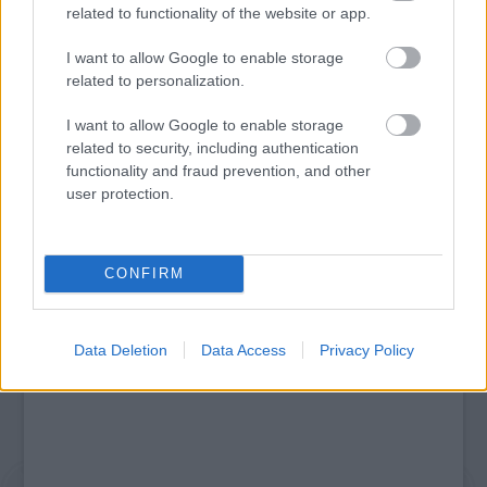
related to functionality of the website or app.
I want to allow Google to enable storage
related to personalization.
I want to allow Google to enable storage
LÉTEZIK GYÓGYÍTÓ MÚZEUM?!
related to security, including authentication
functionality and fraud prevention, and other
user protection.
A bejegyzés trackback címe:
https://kulturpart.hu/api/trackback/id/7841250
Kommentek:
CONFIRM
A hozzászólások a
vonatkozó jogszabályok
értelmében felhasználói tartalomnak
minősülnek, értük a
szolgáltatás technikai
üzemeltetője semmilyen felelősséget
nem vállal, azokat nem ellenőrzi. Kifogás esetén forduljon a blog szerkesztőjéhez.
Data Deletion
Data Access
Privacy Policy
Részletek a
Felhasználási feltételekben
és az
adatvédelmi tájékoztatóban
.