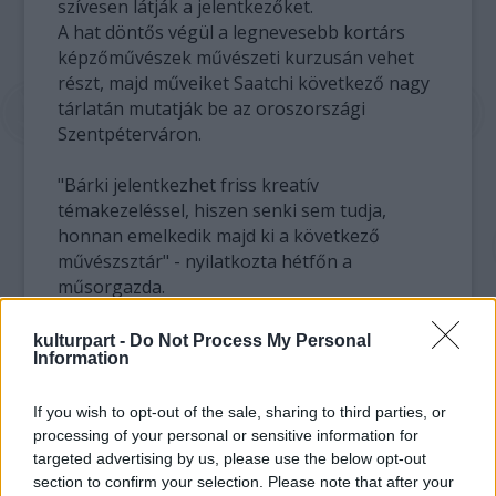
szívesen látják a jelentkezőket.
A hat döntős végül a legnevesebb kortárs
képzőművészek művészeti kurzusán vehet
részt, majd műveiket Saatchi következő nagy
tárlatán mutatják be az oroszországi
Szentpéterváron.
"Bárki jelentkezhet friss kreatív
témakezeléssel, hiszen senki sem tudja,
honnan emelkedik majd ki a következő
művészsztár" - nyilatkozta hétfőn a
műsorgazda.
Peter Dale, a show executive producere
szükségesnek látta, hogy védelmébe vegye a
kulturpart -
Do Not Process My Personal
Information
kortárs művészet világát, amely gyakorta
kritikák céltáblája, mondván "a beavatatlan
szemek számára érthetetlen, vagy csupán
If you wish to opt-out of the sale, sharing to third parties, or
processing of your personal or sensitive information for
sokkolni kíván, hogy címlapokra emelje az
targeted advertising by us, please use the below opt-out
alkotóját".
section to confirm your selection. Please note that after your
"Az ebben a művészeti formában járatos, azt