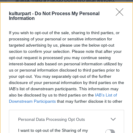
aratta, majd a Plácido Domingo által jegyzett
Operalia Nemzetközi Énekverseny
megnyerésével 1994-ben elindult a karrierje:
kulturpart -
Do Not Process My Personal
Information
nincs a világnak olyan rangos operaháza,
ahol ne énekelte volna el az operairodalom
If you wish to opt-out of the sale, sharing to third parties, or
népszerű és kevéssé ismert tenor
processing of your personal or sensitive information for
főszerepeit. Nem mondott le azonban a
targeted advertising by us, please use the below opt-out
másik tanult hivatásáról, a karmesterségről,
section to confirm your selection. Please note that after your
s egyre többször vállal dirigensi feladatokat
opt-out request is processed you may continue seeing
mind a koncertpódiumon, mind a zenekari
interest-based ads based on personal information utilized by
árokban
us or personal information disclosed to third parties prior to
your opt-out. You may separately opt-out of the further
José Curát a hazai közönség legelőször
disclosure of your personal information by third parties on the
énekesként ismerte meg, de a neve
IAB’s list of downstream participants. This information may
karmesterként sem ismeretlen
also be disclosed by us to third parties on the
IAB’s List of
Downstream Participants
that may further disclose it to other
Magyarországon; legutóbb éppen az Óbudai
third parties.
Danubia Zenekart vezényelte egy
jótékonysági célú koncerten, amelyen Verdi
Please note that this website/app uses one or more Google
Personal Data Processing Opt Outs
Requiemje hangzott el. A felkészülés során
services and may gather and store information including but
kialakult jó munkakapcsolat vezetett José
not limited to your visit or usage behaviour. You may click to
I want to opt-out of the Sharing of my