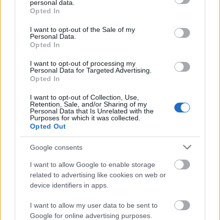
personal data.
Cura karmesteri minőségben történő
grant or deny consent to Google and its third-party tags to
Opted In
meghívásához, aki szívesen elfogadta a
use your data for below specified purposes in below Google
consent section.
felkérést.
I want to opt-out of the Sale of my
Personal Data.
Opted In
De nem kell várnunk márciusig, ha az Óbudai
Danubia Zenekart szeretnénk hallani. Január
I want to opt-out of processing my
Personal Data for Targeted Advertising.
31-én a Magyar Szimfonikus Körkép
Opted In
keretében lépnek fel a Művészetek
Palotájában, ahol Bartók, Dohnányi és egy
I want to opt-out of Collection, Use,
Retention, Sale, and/or Sharing of my
kortárs szerző, Gyöngyösi Levente művei
Personal Data that Is Unrelated with the
csendülnek fel Héja Domonkos vezényletével.
Purposes for which it was collected.
Opted Out
Forrás:
fidelio.hu
Google consents
I want to allow Google to enable storage
related to advertising like cookies on web or
device identifiers in apps.
Zene
Opera, operett
I want to allow my user data to be sent to
Google for online advertising purposes.