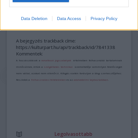
„AZ EMBERT EMBERRÉ TETTE…” – VASÁRNAP
ZÁRT A DOMBOS FEST
Data Deletion
Data Access
Privacy Policy
A bejegyzés trackback címe:
https://kulturpart.hu/api/trackback/id/7841338
Kommentek:
A hozzászólások a
vonatkozó jogszabályok
értelmében felhasználói tartalomnak
minősülnek, értük a
szolgáltatás technikai
üzemeltetője semmilyen felelősséget
nem vállal, azokat nem ellenőrzi. Kifogás esetén forduljon a blog szerkesztőjéhez.
Részletek a
Felhasználási feltételekben
és az
adatvédelmi tájékoztatóban
.
Legolvasottabb