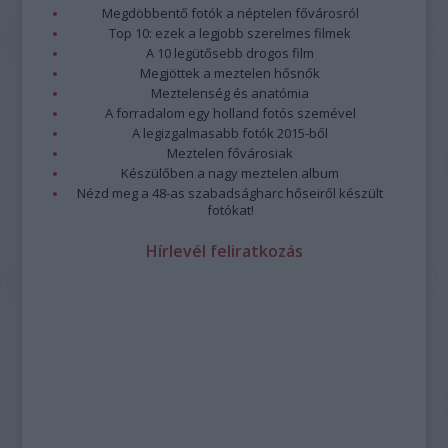
Megdöbbentő fotók a néptelen fővárosról
Top 10: ezek a legjobb szerelmes filmek
A 10 legütősebb drogos film
Megjöttek a meztelen hősnők
Meztelenség és anatómia
A forradalom egy holland fotós szemével
A legizgalmasabb fotók 2015-ből
Meztelen fővárosiak
Készülőben a nagy meztelen album
Nézd meg a 48-as szabadságharc hőseiről készült
fotókat!
Hírlevél feliratkozás