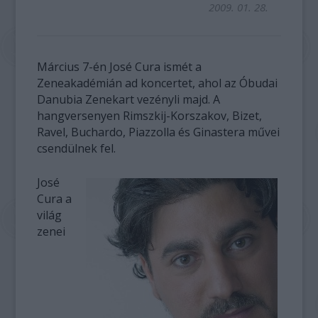
2009. 01. 28.
Március 7-én José Cura ismét a
Zeneakadémián ad koncertet, ahol az Óbudai
Danubia Zenekart vezényli majd. A
hangversenyen Rimszkij-Korszakov, Bizet,
Ravel, Buchardo, Piazzolla és Ginastera művei
csendülnek fel.
José
Cura a
világ
zenei