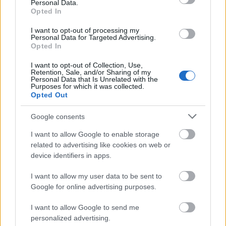
Mi a szerepe Bodó Viktornak ebben a
Personal Data.
Opted In
közösségben?
BV: A társulat vezetője vagyok, ami
I want to opt-out of processing my
felelősséggel jár. Az én felelősségem, hogy
Personal Data for Targeted Advertising.
Opted In
megszervezzem a társulat fenntartásához,
következő lépéseihez szükséges feltételeket.
I want to opt-out of Collection, Use,
Egy része ezeknek anyagi, más része szellemi
Retention, Sale, and/or Sharing of my
Personal Data that Is Unrelated with the
természetű. A posztokra olyan embereket
Purposes for which it was collected.
kell választani, akik értik a dolgukat, akik
Opted Out
kihívásnak tartják, hogy egy jórészt
Google consents
független csapat ügyeit intézzék, legyen az a
gazdaságis, a webszerkesztő vagy a
I want to allow Google to enable storage
hangtechnikus. A társulat velük együtt
related to advertising like cookies on web or
jelenleg tizennyolc embert jelent, akik a
device identifiers in apps.
Szputnyiknál teljes mértékben le vannak
kötve. Fontos, hogy mindenki szívvel-lélekkel
I want to allow my user data to be sent to
csinálja az egészet, ne a megélhetésért,
Google for online advertising purposes.
hiszen ez arról szól, hogy értelmesen töltsük
I want to allow Google to send me
el az időnket. Képezzük, újabb és újabb
personalized advertising.
feladatok elé állítsuk magunkat a