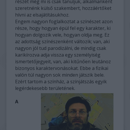
részét még mi is csak tanuljuk, alkalmanként
szeretnénk külső szakembert, hozzáértőket
hívni az elsajátításukhoz.
Engem nagyon foglalkoztat a színészet azon
része, hogy hogyan épül fel egy karakter, ki
hogyan dolgozik vele, hogyan oldja meg. Ez
az adottság színészenként változik; van, aki
nagyon jól tud parodizálni, de mindig csak
karikírozva adja vissza egy személyiség
ismertetőjegyeit, van, aki kitűnően leutánoz
bizonyos karaktervonásokat. Ebbe a fizikai
valón túl nagyon sok minden játszik bele.
Ezért tartom a színház, a színjátszás egyik
legérdekesebb területének.
A