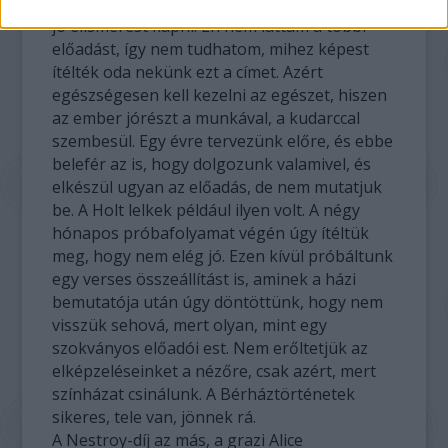
BV: Nem szédültünk meg a díjaktól, de persze
jó elismerést kapni. Én nem láttam a többi
előadást, így nem tudhatom, mihez képest
ítélték oda nekünk ezt a címet. Azért
egészségesen kell kezelni az egészet, hiszen
az ember jórészt a munkával, a kudarccal
szembesül. Egy évre tervezünk előre, és ebbe
belefér az is, hogy dolgozunk valamivel, és
elkészül ugyan az előadás, de nem mutatjuk
be. A Holt lelkek például ilyen volt. A négy
hónapos próbafolyamat végén úgy ítéltük
meg, hogy nem elég jó. Ezen kívül próbáltunk
egy verses összeállítást is, aminek a házi
bemutatója után úgy döntöttünk, hogy nem
visszük sehová, mert olyan, mint egy
szokványos előadói est. Nem erőltetjük az
elképzeléseinket a nézőre, csak azért, mert
színházat csinálunk. A Bérháztörténetek
sikeres, tele van, jönnek rá.
A Nestroy-díj az más, a grazi Alice