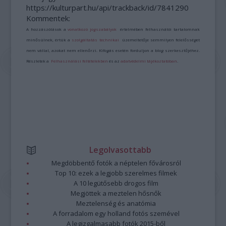
https://kulturpart.hu/api/trackback/id/7841290
Kommentek:
A hozzászólások a
vonatkozó jogszabályok
értelmében felhasználói tartalomnak
minősülnek, értük a
szolgáltatás technikai
üzemeltetője semmilyen felelősséget
nem vállal, azokat nem ellenőrzi. Kifogás esetén forduljon a blog szerkesztőjéhez.
Részletek a
Felhasználási feltételekben
és az
adatvédelmi tájékoztatóban
.
Legolvasottabb
Megdöbbentő fotók a néptelen fővárosról
Top 10: ezek a legjobb szerelmes filmek
A 10 legütősebb drogos film
Megjöttek a meztelen hősnők
Meztelenség és anatómia
A forradalom egy holland fotós szemével
A legizgalmasabb fotók 2015-ből