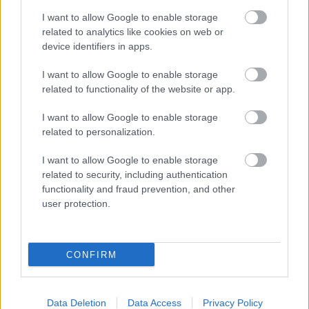
továbblépés érdekében. Még ha hibázunk is,
I want to allow Google to enable storage
dolgozni kell tovább. Az én felelősségem az,
related to analytics like cookies on web or
hogy olyan művészi koncepcióval,
device identifiers in apps.
programmal álljak elő, amivel el tudunk
képzelni előre egy év munkát.
I want to allow Google to enable storage
A
related to functionality of the website or app.
Kortárs
I want to allow Google to enable storage
related to personalization.
I want to allow Google to enable storage
related to security, including authentication
functionality and fraud prevention, and other
user protection.
Drámafesztivál fiatal kritikusok díját a
Bérháztörténetek 0.1 kapta, illetőleg te is
most kaptad meg az egyik legrangosabb
CONFIRM
osztrák színházi elismerést. Ez gondolom
pozitív visszajelzés az elképzeléseitekkel
kapcsolatban.
Data Deletion
Data Access
Privacy Policy