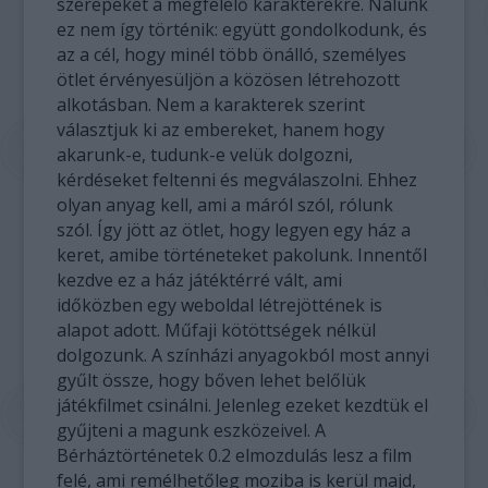
szerepeket a megfelelő karakterekre. Nálunk
ez nem így történik: együtt gondolkodunk, és
az a cél, hogy minél több önálló, személyes
ötlet érvényesüljön a közösen létrehozott
alkotásban. Nem a karakterek szerint
választjuk ki az embereket, hanem hogy
akarunk-e, tudunk-e velük dolgozni,
kérdéseket feltenni és megválaszolni. Ehhez
olyan anyag kell, ami a máról szól, rólunk
szól. Így jött az ötlet, hogy legyen egy ház a
keret, amibe történeteket pakolunk. Innentől
kezdve ez a ház játéktérré vált, ami
időközben egy weboldal létrejöttének is
alapot adott. Műfaji kötöttségek nélkül
dolgozunk. A színházi anyagokból most annyi
gyűlt össze, hogy bőven lehet belőlük
játékfilmet csinálni. Jelenleg ezeket kezdtük el
gyűjteni a magunk eszközeivel. A
Bérháztörténetek 0.2 elmozdulás lesz a film
felé, ami remélhetőleg moziba is kerül majd,