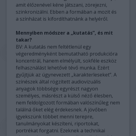
amit élőzenével kéne játszani, zörejezni,
szinkronizálni. Ebben a formában a mozit és
a színházat is kifordíthatnánk a helyéről.
Mennyiben módszer a „kutatás”, és mit
takar?
BV: A kutatás nem feltétlenül egy
végeredményként bemutatható produkcióra
koncentrál, hanem elmélyült, sokféle eszköz
felhasználást lehetővé tévő munka. Ezért
gyűjtjük az úgynevezett „karakterleseket”. A
színészek által rögzített audiovizuális
anyagok többsége egyrészt nagyon
személyes, másrészt a külső néző élesben,
nem feldolgozott formában valószínűleg nem
találná őket elég érdekesnek. A jövőben
igyekszünk többet menni terepre,
tanulmányokat készíteni, riportokat,
portrékat forgatni. Ezeknek a technikai