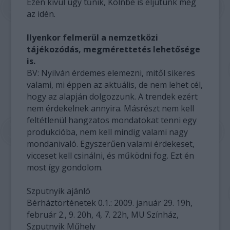
Ezen kívül úgy tűnik, Kölnbe is eljutunk még
az idén.
Ilyenkor felmerül a nemzetközi
tájékozódás, megmérettetés lehetősége
is.
BV: Nyilván érdemes elemezni, mitől sikeres
valami, mi éppen az aktuális, de nem lehet cél,
hogy az alapján dolgozzunk. A trendek ezért
nem érdekelnek annyira. Másrészt nem kell
feltétlenül hangzatos mondatokat tenni egy
produkcióba, nem kell mindig valami nagy
mondanivaló. Egyszerűen valami érdekeset,
vicceset kell csinálni, és működni fog. Ezt én
most így gondolom.
Szputnyik ajánló
Bérháztörténetek 0.1.: 2009. január 29. 19h,
február 2., 9. 20h, 4, 7. 22h, MU Színház,
Szputnyik Műhely