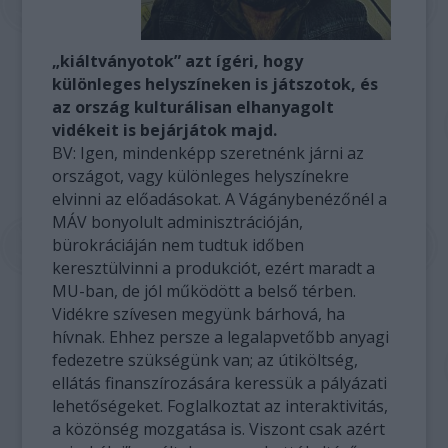
„kiáltványotok” azt ígéri, hogy
különleges helyszíneken is játszotok, és
az ország kulturálisan elhanyagolt
vidékeit is bejárjátok majd.
BV: Igen, mindenképp szeretnénk járni az
országot, vagy különleges helyszínekre
elvinni az előadásokat. A Vágánybenézőnél a
MÁV bonyolult adminisztrációján,
bürokráciáján nem tudtuk időben
keresztülvinni a produkciót, ezért maradt a
MU-ban, de jól működött a belső térben.
Vidékre szívesen megyünk bárhová, ha
hívnak. Ehhez persze a legalapvetőbb anyagi
fedezetre szükségünk van; az útiköltség,
ellátás finanszírozására keressük a pályázati
lehetőségeket. Foglalkoztat az interaktivitás,
a közönség mozgatása is. Viszont csak azért