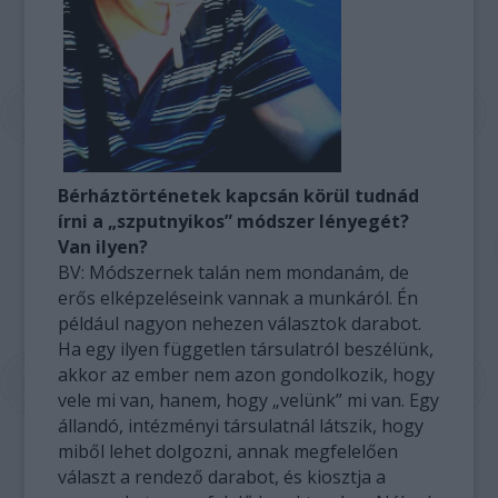
Bérháztörténetek kapcsán körül tudnád
írni a „szputnyikos” módszer lényegét?
Van ilyen?
BV: Módszernek talán nem mondanám, de
erős elképzeléseink vannak a munkáról. Én
például nagyon nehezen választok darabot.
Ha egy ilyen független társulatról beszélünk,
akkor az ember nem azon gondolkozik, hogy
vele mi van, hanem, hogy „velünk” mi van. Egy
állandó, intézményi társulatnál látszik, hogy
miből lehet dolgozni, annak megfelelően
választ a rendező darabot, és kiosztja a