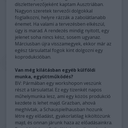
díszlettervezőjeként kaptam Ausztriában.
Nagyon szeretek tervezői dolgokkal
foglalkozni, helyre rázzák a zabolátlanabb
énemet. Ha valami a tervezésben elkészül,
úgy is marad. A rendezés mindig nyitott, egy
jelenet soha nincs kész, sosem ugyanaz.
Márciusban újra visszamegyek, ekkor már az
egész társulattal fogok kint dolgozni egy
koprodukcióban.
Van még kilátásban egyéb külföldi
munka, együttműködés?
BV: Pármában egy workshopon veszünk
részt a társulattal. Ez egy tizenkét napos
műhelymunka lesz, ami egy közös produkció
kezdete is lehet majd. Grazban, ahová
meghívtak, a Schauspielhausban hozunk
létre egy előadást, gyakorlatilag kiköltözünk
majd, és onnan járunk haza az előadásainkra.