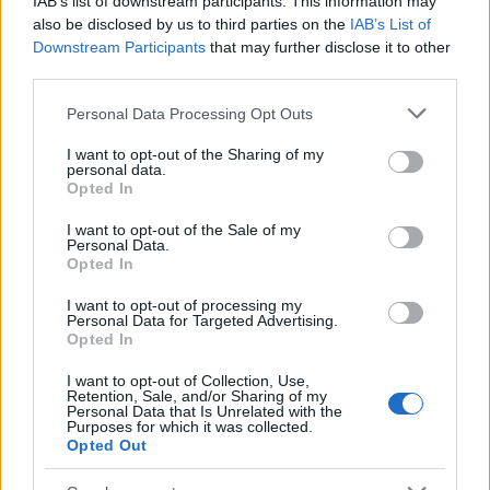
IAB’s list of downstream participants. This information may
A Grammy-díjas művész a hét végén érkezik
also be disclosed by us to third parties on the
IAB’s List of
vissza Londonba, és a tervek szerint nekifog
Downstream Participants
that may further disclose it to other
harmadik albuma elkészítéséhez. Az észak-
third parties.
londoni Camden negyedben lévő lakást
éppen előkészítették visszatérésére, amikor
Please note that this website/app uses one or more Google
Personal Data Processing Opt Outs
a betörők feltörték.
services and may gather and store information including but
not limited to your visit or usage behaviour. You may click to
I want to opt-out of the Sharing of my
personal data.
grant or deny consent to Google and its third-party tags to
Opted In
use your data for below specified purposes in below Google
consent section.
I want to opt-out of the Sale of my
Personal Data.
Lavór
Opted In
I want to opt-out of processing my
Personal Data for Targeted Advertising.
Opted In
I want to opt-out of Collection, Use,
Retention, Sale, and/or Sharing of my
Personal Data that Is Unrelated with the
Purposes for which it was collected.
Opted Out
AZ EMBERSÉG ÜNNEPE