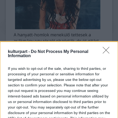
A hanyatt-homlok menekülő tettesek a
zsákmány egy részét elszórták, de öt gitárt,
hangtechnikai berendezéseket és egy
kulturpart -
Do Not Process My Personal
lapképernyős tévékészüléket magukkal
Information
tudtak vinni. A kár 15 ezer font (5 millió
forint).
If you wish to opt-out of the sale, sharing to third parties, or
processing of your personal or sensitive information for
Winehouse "teljesen összeomlott", főleg
targeted advertising by us, please use the below opt-out
kedves hangszereit gyászolja. Szerencse a
section to confirm your selection. Please note that after your
szerencsétlenségben, hogy kedvenc gitárja
opt-out request is processed you may continue seeing
nem otthon volt, hanem nála - mondta a
interest-based ads based on personal information utilized by
drogbetegségét a karibi St. Lucia szigeten
us or personal information disclosed to third parties prior to
kúráló énekesnő szóvivője.
your opt-out. You may separately opt-out of the further
disclosure of your personal information by third parties on the