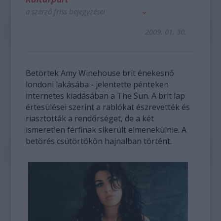
a szerző friss bejegyzései
2009. 01. 30.
Betörtek Amy Winehouse brit énekesnő
londoni lakásába - jelentette pénteken
internetes kiadásában a The Sun. A brit lap
értesülései szerint a rablókat észrevették és
riasztották a rendőrséget, de a két
ismeretlen férfinak sikerült elmenekülnie. A
betörés csütörtökön hajnalban történt.