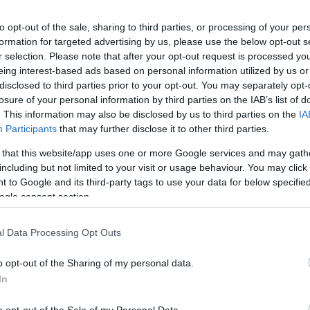
Mezt
A fo
to opt-out of the sale, sharing to third parties, or processing of your per
Martyn énekes-dalszerző, aki olyan zenészekkel
A leg
formation for targeted advertising by us, please use the below opt-out s
 David Gilmour, a Pink Floyd volt gitárosa és
Mezt
r selection. Please note that after your opt-out request is processed y
tású, virtuóz gitárjátékáról is ismert angol énekes
Kész
eing interest-based ads based on personal information utilized by us or
e be csütörtökön, részleteket azonban nem közölt.
Nézd
disclosed to third parties prior to your opt-out. You may separately opt-
készü
losure of your personal information by third parties on the IAB’s list of
John Martyn nevéhez számos olyan album
. This information may also be disclosed by us to third parties on the
IA
Hírle
fűződik, amelyet elismeréssel fogadtak a
Participants
that may further disclose it to other third parties.
kritikusok, ám a zenei világ főáramába sosem
 that this website/app uses one or more Google services and may gath
került be. Az angliai Surreyben született és
including but not limited to your visit or usage behaviour. You may click 
Skóciában nőtt föl, ott ismerkedett meg a
 to Google and its third-party tags to use your data for below specifi
folkzenével és kezdett el gitározni. Legismertebb
ogle consent section.
lemezei között van az 1970-es években készült
Solid Air és a One World. No Little Boy című, 1993-
l Data Processing Opt Outs
as válogatáslemezén Phil Collins és David Gilmour
is játszik, May You Never című dalát Eric Clapton is
o opt-out of the Sharing of my personal data.
feldolgozta.
In
t januárban a Brit Birodalom Rendjének tiszti
o opt-out of the Sale of my Personal Data.