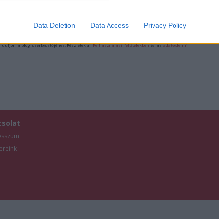
evice identifiers in apps.
/7841466
o allow Google to enable storage related to functionality of the website
Data Deletion
Data Access
Privacy Policy
ználói tartalomnak minősülnek, értük a
szolgáltatás technikai
üzemeltetője semmilyen
forduljon a blog szerkesztőjéhez. Részletek a
Felhasználási feltételekben
és az
adatvédelmi
o allow Google to enable storage related to personalization.
o allow Google to enable storage related to security, including
cation functionality and fraud prevention, and other user protection.
csolat
esszum
ereink