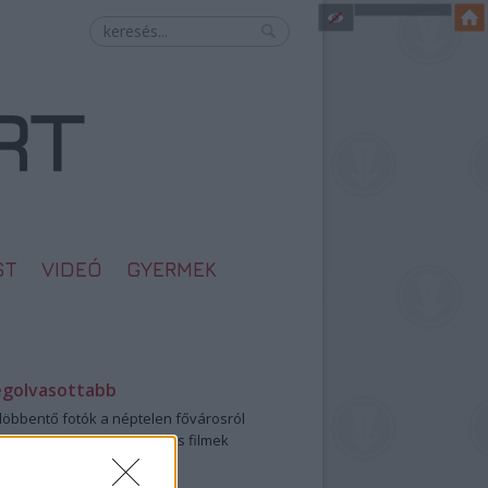
ST
VIDEÓ
GYERMEK
egolvasottabb
öbbentő fotók a néptelen fővárosról
0: ezek a legjobb szerelmes filmek
legütősebb drogos film
öttek a meztelen hősnők