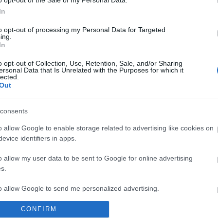
zsébet angol királynő.
In
to opt-out of processing my Personal Data for Targeted
ing.
In
o opt-out of Collection, Use, Retention, Sale, and/or Sharing
ersonal Data that Is Unrelated with the Purposes for which it
lected.
Out
consents
o allow Google to enable storage related to advertising like cookies on
evice identifiers in apps.
„AZ EMBERT
ETNOFON AZ I.
„NEM TÖBB
EMBERRÉ
ONIFESZT-EN
EZER EMBERRE
o allow my user data to be sent to Google for online advertising
TETTE…” –
UTAZUNK,
s.
VASÁRNAP ZÁRT
HANEM EGY
A DOMBOS FEST
VÁLOGATOTT
to allow Google to send me personalized advertising.
TÁRSASÁGRA”
CONFIRM
o allow Google to enable storage related to analytics like cookies on