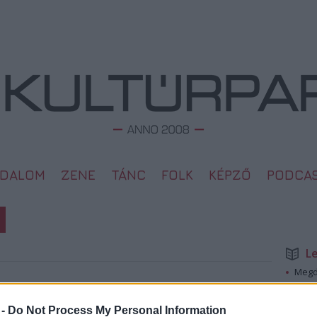
ODALOM
ZENE
TÁNC
FOLK
KÉPZŐ
PODCA
L
Megd
Top 1
2009. 01. 30.
A 10 
 -
Do Not Process My Personal Information
Megj