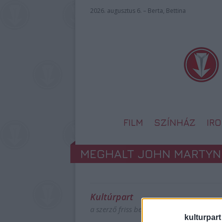
2026. augusztus 6. – Berta, Bettina
FILM
SZÍNHÁZ
IR
MEGHALT JOHN MARTYN
Kultúrpart
a szerző friss bejegyzései
kulturpart