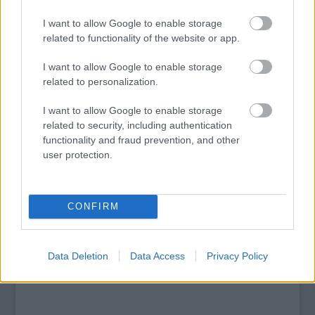
I want to allow Google to enable storage
Azt javaslom, várjunk még húsz évet, és majd
related to functionality of the website or app.
akkor nézzük meg, érdemes-e farsangolni.
Talán addigra már lesz minek beöltözni.
I want to allow Google to enable storage
related to personalization.
I want to allow Google to enable storage
related to security, including authentication
functionality and fraud prevention, and other
user protection.
CONFIRM
Data Deletion
Data Access
Privacy Policy