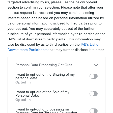
targeted advertising by us, please use the below opt-out
section to confirm your selection. Please note that after your
opt-out request is processed you may continue seeing
interest-based ads based on personal information utilized by
Amikor aztán novemberben megláttuk, hogy
us or personal information disclosed to third parties prior to
mi folyik Berlinben, már ott ültünk az első
your opt-out. You may separately opt-out of the further
vonaton Szilvivel. Szereztünk vésőt és
disclosure of your personal information by third parties on the
kalapácsot is, de a faldarabok valahogy
IAB’s list of downstream participants. This information may
also be disclosed by us to third parties on the
IAB’s List of
szétporladtak, nem maradtak egyben, mint
Downstream Participants
that may further disclose it to other
ahogy mi sem, semmi sem akkoriban.
third parties.
De azelőtt még majdnem augusztus 20. volt,
Please note that this website/app uses one or more Google
Personal Data Processing Opt Outs
Ottó bácsi sok száz évre visszamenőleg
services and may gather and store information including but
feloldotta őseit az átok alól, és egy piknik
not limited to your visit or usage behaviour. You may click to
I want to opt-out of the Sharing of my
personal data.
fedőnevű túszszabadítási akció keretében
grant or deny consent to Google and its third-party tags to
Opted In
use your data for below specified purposes in below Google
átsegített vagy háromszáz családot a világ
consent section.
boldogabb felére. Sajnos Heidi is velük ment.
I want to opt-out of the Sale of my
Personal Data.
Pedig ma is fut abból a hátrahagyott Trabant
Opted In
szériából néhány száz kiló, pótalkatrész
gyanánt Vas megyében.
I want to opt-out of processing my
Personal Data for Targeted Advertising.