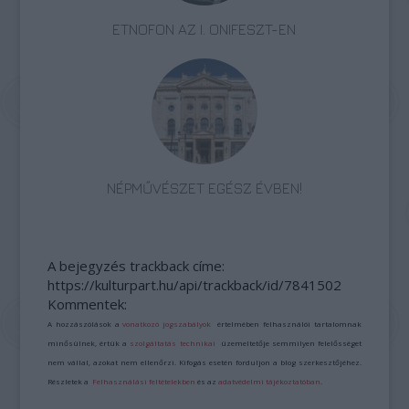
ETNOFON AZ I. ONIFESZT-EN
NÉPMŰVÉSZET EGÉSZ ÉVBEN!
A bejegyzés trackback címe:
https://kulturpart.hu/api/trackback/id/7841502
Kommentek:
A hozzászólások a
vonatkozó jogszabályok
értelmében felhasználói tartalomnak
minősülnek, értük a
szolgáltatás technikai
üzemeltetője semmilyen felelősséget
nem vállal, azokat nem ellenőrzi. Kifogás esetén forduljon a blog szerkesztőjéhez.
Részletek a
Felhasználási feltételekben
és az
adatvédelmi tájékoztatóban
.