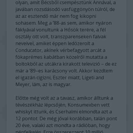
olyan, amit Bécsből csempésztünk Annával, a
javában rozsdásodó vasfüggönyön túlról, de
az az esztendő már nem fog kikopni
sohasem. Meg a ’88-as sem, amikor nyáron
fáklyával vonultunk a Hősök terére, a fél
osztály ott volt, transzparenseken falvak
neveivel, amiket éppen ledózerolt a
Conducator, akinek vérbefagyott arcát a
fókaprémes kabátban közelről mutatta a
boltokból az utcákra kirakott televizió – de ez
már a ’89–es karácsony volt. Akkor kezdtem
el igazán cigizni, Eszter miatt, Ligeti and
Meyer, lám, az is magyar.
Előtte még volt az a tavasz, amikor álltunk a
tévészékház lépcsőjén, Konsumexben vett
whiskyt ittunk, és Cserhalmi elmondta azt a
12 pontot. De még jóval korábban, talán pont
20 éve, valaki azt mondta a rádióban, hogy
népfelkelés. Erre összerezzent 10 millió