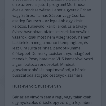
erre az évre is jutott program! Mert húsz
éves a rendszerváltás. Lehet a gyerek Orbán
vagy Szűrös, Tamás Gáspár vagy Csurka,
esetleg Deutsch – az legalább egy kicsit
kalózos, fülbevaló, karibi arcél. És a tavalyi
évhez hasonlóan biztos lesznek karneválok,
vásárok, csak most nem Visegrádon, hanem
Lakiteleken meg a monori kempingben, és
lesz újra Jurta színház, panoptikummal,
élőképpel: Demszky taxisként nyomdagépet
menekít, Pesty hatalmas VHS kamerával veszi
a gumibotozó rendőröket. Mindezt
gipszkartonból és papírmaséból, a bérelt
busszal odalátogató osztályok számára.
Húsz éve volt, húsz éve van.
Bár az én vinyóm sem a régi, vagy talán csak
egy nyolccolos óriásfloppy zörög a fejemben,