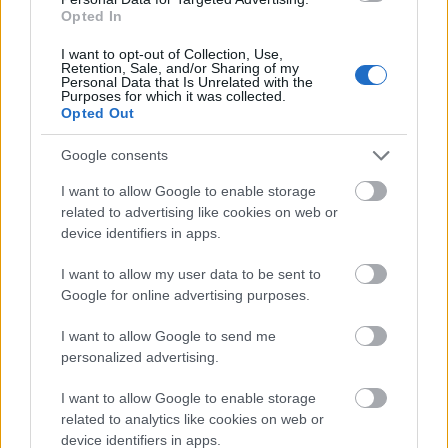
Opted In
Persze ez mind semmi volt ahhoz képest,
hogy előre megtudtuk a matek tételeket, és
I want to opt-out of Collection, Use,
Retention, Sale, and/or Sharing of my
1989-ben az ország egyetlen tanulója sem
Personal Data that Is Unrelated with the
Purposes for which it was collected.
érettségizett le matematikából. Mindenki az
Opted Out
év végi jegyét kapta.
Google consents
Ez a generáció lassan negyven éves.
I want to allow Google to enable storage
Ne kivánják tehát tőlünk, hogy osszunk,
related to advertising like cookies on web or
device identifiers in apps.
szorozzunk. Nem bírjuk a történelmi
számvetéseket. Mert a váltás, a változás még
I want to allow my user data to be sent to
javában tart. Ott vannak azok az évek a
Google for online advertising purposes.
zsigerekben, a hatalmasoktól való
félelmekben és megalázkodásban, az
I want to allow Google to send me
összefogni képtelenségben, az önzésben. A
personalized advertising.
határállomáson összehúzódó gyomrokban. A
jelmezbálokon. A szerelemben.
I want to allow Google to enable storage
related to analytics like cookies on web or
device identifiers in apps.
És a gyerekekben.