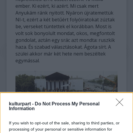
ember. Ki ezért, ki azért. Mi csak mert
Anyukám ránk nyitott. Nyáron újratemettük
NI-t, ezért a két betűért folyóiratokat zúztak
be, verseket tüntettek el korábban. Most is
volt sok bonyolult mondat, okos, megfontolt
gondolat, aztán egy srác azt mondta: ruszkik
haza. És szabad választásokat. Ágota sírt. A
szülei akkor már két hete nem beszéltek
egymással.
kulturpart -
Do Not Process My Personal
Information
If you wish to opt-out of the sale, sharing to third parties, or
processing of your personal or sensitive information for