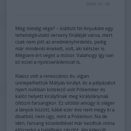
2009. 01. 30.
Még mindig vége? – kiáltott fel Anyukám egy
tehetségkutató verseny fináléját várva, mert
csak nem jött az eredményhirdetés, pedig
már mindenki énekelt, volt, aki kétszer is.
Mégsem ért véget a műsor. Valahogy így van
ez ezzel a nyolcvankilenccel is.
Klassz volt a reneszánsz év, vígan
ünnepelhettük Mátyás királyt, és a pályázatot
nyert ovikban kötelező volt Pókember és
kalóz helyett királyfinak meg királylánynak
öltözni farsangkor. Ez utóbbi amúgy is sláger
a lányok között, kábé ezer éve nem megy ki a
divatból, nem úgy, mint a Pokémon. Na de
idén, farsang közeledtével már kezdtük volna
előszedni a halálfejes zászlót, ám kiderült: