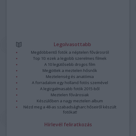
Legolvasottabb
Megdöbbentő fotók a néptelen fővárosról
Top 10: ezek a legjobb szerelmes filmek
A 10 legütősebb drogos film
Megjöttek a meztelen hősnők
Meztelenség és anatómia
A forradalom egy holland fotós szemével
A legizgalmasabb fotók 2015-ből
Meztelen fővárosiak
Készülőben a nagy meztelen album
Nézd meg a 48-as szabadságharc hőseiről készült
fotókat!
Hírlevél feliratkozás