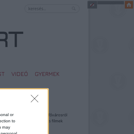
ST
VIDEÓ
GYERMEK
egolvasottabb
sonal or
öbbentő fotók a néptelen fővárosról
0: ezek a legjobb szerelmes filmek
ection to
legütősebb drogos film
ou may
öttek a meztelen hősnők
 personal