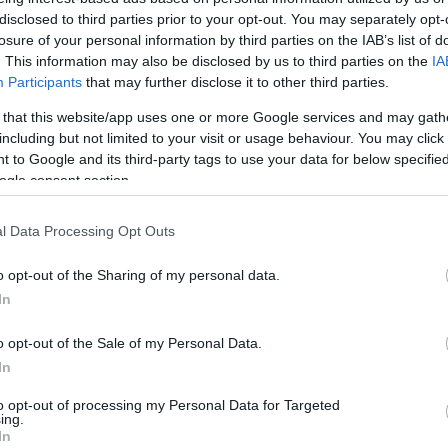
Mezt
disclosed to third parties prior to your opt-out. You may separately opt-
A fo
losure of your personal information by third parties on the IAB’s list of
szetileg kétséges tartalmú Neoton Família-sláger
A leg
. This information may also be disclosed by us to third parties on the
IA
rpart-rajongók. A Csepregi Éva mellett Pál Éva is
Mezt
Participants
that may further disclose it to other third parties.
éke a két énekesnő között. A dal a maga nemében
Kész
Nézd
 that this website/app uses one or more Google services and may gath
készü
including but not limited to your visit or usage behaviour. You may click 
 to Google and its third-party tags to use your data for below specifi
séhez
Adobe Flash Player
szükséges!
Hírle
ogle consent section.
l Data Processing Opt Outs
o opt-out of the Sharing of my personal data.
In
o opt-out of the Sale of my Personal Data.
In
to opt-out of processing my Personal Data for Targeted
ing.
In
„AZ EMBERT
ETNOFON AZ I.
„NEM TÖBB