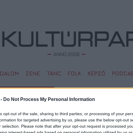
ODALOM
ZENE
TÁNC
FOLK
KÉPZŐ
PODCA
A A VALÓSÁGOT
 -
Do Not Process My Personal Information
L
to opt-out of the sale, sharing to third parties, or processing of your per
Megd
Top 1
formation for targeted advertising by us, please use the below opt-out s
2009. 02. 01.
A 10 
r selection. Please note that after your opt-out request is processed y
Megj
eing interest-based ads based on personal information utilized by us or