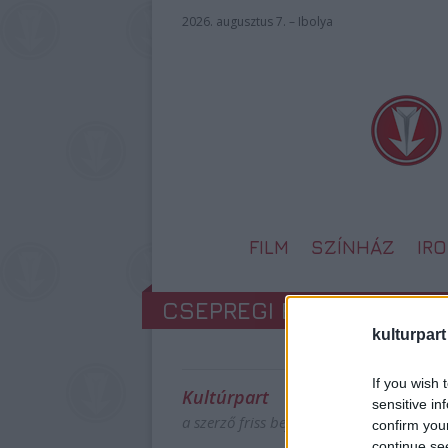
2026. augusztus 7. – Ibolya
FILM
SZÍNHÁZ
IR
CSEPREGI ÉVA ELHAGYT
kulturpart
If you wish 
Kultúrpart
sensitive in
a szerző friss bejegyzései
confirm you
continue se