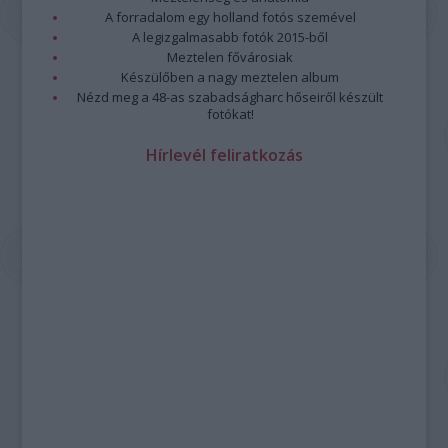
A forradalom egy holland fotós szemével
A legizgalmasabb fotók 2015-ből
Meztelen fővárosiak
Készülőben a nagy meztelen album
Nézd meg a 48-as szabadságharc hőseiről készült
fotókat!
Hírlevél feliratkozás