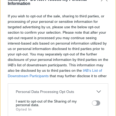
Information
If you wish to opt-out of the sale, sharing to third parties, or
processing of your personal or sensitive information for
targeted advertising by us, please use the below opt-out
Szörényi Levente saját pályája kapcsán idézte
section to confirm your selection. Please note that after your
fel Buddy Hollyt. Elmesélte: az "ősidőkben"
opt-out request is processed you may continue seeing
Illés Lajos meghívására került a Bercsényi-
interest-based ads based on personal information utilized by
klub színpadára, s játéka nyomán Buddy
us or personal information disclosed to third parties prior to
your opt-out. You may separately opt-out of the further
Hollyhoz hasonlították.
disclosure of your personal information by third parties on the
IAB’s list of downstream participants. This information may
"Azt sem tudtam, kiről beszélnek! Később
also be disclosed by us to third parties on the
IAB’s List of
mutatták a Peggy Sue, az Oh Boy című dalait,
Downstream Participants
that may further disclose it to other
fotóját, ami tényleg az én akkori
third parties.
feketekeretes szemüvegű külsőmre
hajazott."
Please note that this website/app uses one or more Google
Personal Data Processing Opt Outs
services and may gather and store information including but
not limited to your visit or usage behaviour. You may click to
I want to opt-out of the Sharing of my
Ez a megjelenés Leventénél az 1966-os
personal data.
grant or deny consent to Google and its third-party tags to
Táncdalfesztiválon is tetten érhető. Buddy
Opted In
use your data for below specified purposes in below Google
Holly zenéjéből jó értelemben vett