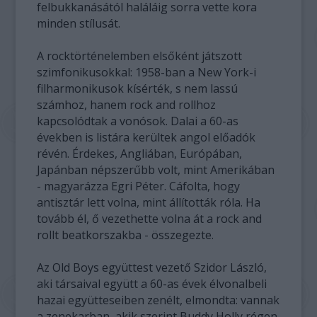
felbukkanásától haláláig sorra vette kora
minden stílusát.
A rocktörténelemben elsőként játszott
szimfonikusokkal: 1958-ban a New York-i
filharmonikusok kísérték, s nem lassú
számhoz, hanem rock and rollhoz
kapcsolódtak a vonósok. Dalai a 60-as
években is listára kerültek angol előadók
révén. Érdekes, Angliában, Európában,
Japánban népszerűbb volt, mint Amerikában
- magyarázza Egri Péter. Cáfolta, hogy
antisztár lett volna, mint állították róla. Ha
tovább él, ő vezethette volna át a rock and
rollt beatkorszakba - összegezte.
Az Old Boys együttest vezető Szidor László,
aki társaival együtt a 60-as évek élvonalbeli
hazai együtteseiben zenélt, elmondta: vannak
a zenekarban, akik szerint Buddy Holly régen