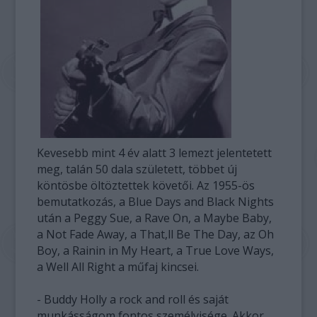
Kevesebb mint 4 év alatt 3 lemezt jelentetett
meg, talán 50 dala született, többet új
köntösbe öltöztettek követői. Az 1955-ös
bemutatkozás, a Blue Days and Black Nights
után a Peggy Sue, a Rave On, a Maybe Baby,
a Not Fade Away, a That,ll Be The Day, az Oh
Boy, a Rainin in My Heart, a True Love Ways,
a Well All Right a műfaj kincsei.
- Buddy Holly a rock and roll és saját
munkásságom fontos személyisége. Akkor