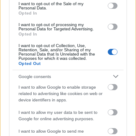
consent section.
I want to opt-out of the Sale of my
magamutogatás áradt, és "gátlástalansága"
Personal Data.
bátorította a hétköznapjaiban visszahúzódó
Opted In
Leventét.
I want to opt-out of processing my
Personal Data for Targeted Advertising.
Vannak, akik elindítanak valamit, de az arra
Opted In
jobban predesztináltak viszik sikerre. A
I want to opt-out of Collection, Use,
lényeg, hogy ami értéket képvisel, nem
Retention, Sale, and/or Sharing of my
sikkad el - értékelte a Buddy-Holly-jelenséget
Personal Data that Is Unrelated with the
Purposes for which it was collected.
Szörényi Levente.
Opted Out
Komár László ugyancsak rendkívül
Google consents
karizmatikus előadónak tartja Buddy Hollyt:
I want to allow Google to enable storage
Fiatalon ment el, ezért sem lehetett akkora
related to advertising like cookies on web or
sztár, mint Elvis vagy Little Richard. Rengeteg
device identifiers in apps.
dal maradt benne, nagy szerepe lett volna
később! Korai halálával is belefér az első 40
I want to allow my user data to be sent to
amerikai énekes közé. Én a Scampolóval Cliff
Google for online advertising purposes.
Richard stílusában játszottam a Buddy Holly-
számokat. Nincs abban semmi rossz, ha az
I want to allow Google to send me