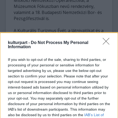
Miskolci Nemzetközi Operafesztivál, a
Múzeumok Fókuszban nevű rendezvény,
valamint a 18. Budapesti Nemzetközi Bor- és
Pezsgőfesztivál is.
A Kulturális Turizmus Évét, a látnivalókat és a
programokat külföldön is hirdetni fogják, így
nemcsak a magyarok, de a külföldiek is
kulturpart -
Do Not Process My Personal
Information
jobban megismerkedhetnek Magyarország
kincseivel. Ezúttal is lesznek
If you wish to opt-out of the sale, sharing to third parties, or
szálláskedvezmények, például három éjszaka
processing of your personal or sensitive information for
foglalása esetén csak kettőt kell majd
targeted advertising by us, please use the below opt-out
kifizetni, illetve lesz hármat fizet négyet kap
section to confirm your selection. Please note that after your
akció is. 2009-ben a Magyar Turizmus Zrt.
opt-out request is processed you may continue seeing
arra ösztönzi majd a szállodákat, hogy
interest-based ads based on personal information utilized by
kulturális ajánlatokat tartalmazó csomagokat
us or personal information disclosed to third parties prior to
is biztosítsanak a vendégeknek.
your opt-out. You may separately opt-out of the further
disclosure of your personal information by third parties on the
A kampányév fő témáit a fesztiválok és
IAB’s list of downstream participants. This information may
kulturális rendezvények, a városlátogató
also be disclosed by us to third parties on the
IAB’s List of