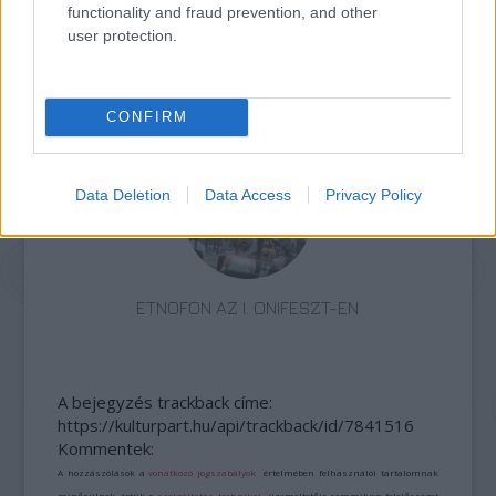
functionality and fraud prevention, and other
user protection.
„AZ EMBERT EMBERRÉ TETTE…” – VASÁRNAP
ZÁRT A DOMBOS FEST
CONFIRM
Data Deletion
Data Access
Privacy Policy
ETNOFON AZ I. ONIFESZT-EN
A bejegyzés trackback címe:
https://kulturpart.hu/api/trackback/id/7841516
Kommentek:
A hozzászólások a
vonatkozó jogszabályok
értelmében felhasználói tartalomnak
minősülnek, értük a
szolgáltatás technikai
üzemeltetője semmilyen felelősséget