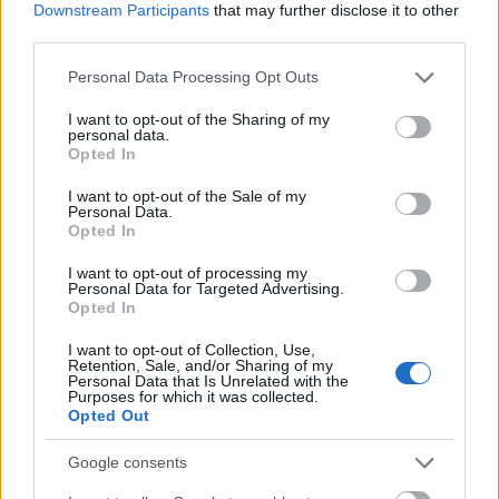
Downstream Participants
that may further disclose it to other
turizmus, a bor és a gasztronómia, az
third parties.
élőhagyományok ápolása, a kortárs
művészeti alkotások bemutatása jelentik. A
Please note that this website/app uses one or more Google
Personal Data Processing Opt Outs
Kulturális Turizmus évének védnökei Konyár
services and may gather and store information including but
János borász, Novák Péter zenész, színész,
not limited to your visit or usage behaviour. You may click to
I want to opt-out of the Sharing of my
personal data.
Szalóki Ági énekes, Szűcs Zoltán
grant or deny consent to Google and its third-party tags to
Opted In
koreográfus, előadóművész és Török András
use your data for below specified purposes in below Google
consent section.
útikönyvíró lesznek.
I want to opt-out of the Sale of my
Personal Data.
Opted In
Idén sem változik a marketingre fordítható
költségvetés: a Magyar Turizmus Zrt.
I want to opt-out of processing my
Personal Data for Targeted Advertising.
mintegy 5 milliárd forintot fordíthat a
Opted In
belföldi-külföldi turizmus propagálására.
Az Önkormányzati Minisztérium és a Nemzeti
I want to opt-out of Collection, Use,
Retention, Sale, and/or Sharing of my
Kulturális Alap közös nagyrendezvény
Personal Data that Is Unrelated with the
pályázata idén is folytatódik. Ebben az évben
Purposes for which it was collected.
Opted Out
300 millió forintot fordít a tárca turisztikai
vonzerővel bíró kulturális nagyrendezvények
Google consents
támogatására.