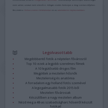
nem vállal, azokat nem ellenőrzi. Kifogás esetén forduljon a blog szerkesztőjéhez.
Részletek a
Felhasználási feltételekben
és az
adatvédelmi tájékoztatóban
.
Legolvasottabb
Megdöbbentő fotók a néptelen fővárosról
Top 10: ezek a legjobb szerelmes filmek
A 10 legütősebb drogos film
Megjöttek a meztelen hősnők
Meztelenség és anatómia
A forradalom egy holland fotós szemével
A legizgalmasabb fotók 2015-ből
Meztelen fővárosiak
Készülőben a nagy meztelen album
Nézd meg a 48-as szabadságharc hőseiről készült
fotókat!