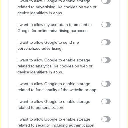
I want to allow Google to enable storage
A programokról, ajánlatokról a Kultúrparton
related to advertising like cookies on web or
device identifiers in apps.
rendszeresen tájékozódhatnak az
érdeklődők.
I want to allow my user data to be sent to
Google for online advertising purposes.
I want to allow Google to send me
personalized advertising.
Test
Fesztiválok
Lavór
I want to allow Google to enable storage
related to analytics like cookies on web or
device identifiers in apps.
I want to allow Google to enable storage
related to functionality of the website or app.
I want to allow Google to enable storage
ELSTARTOLT A MŰVÉSZETEK VÖLGYE
related to personalization.
I want to allow Google to enable storage
related to security, including authentication