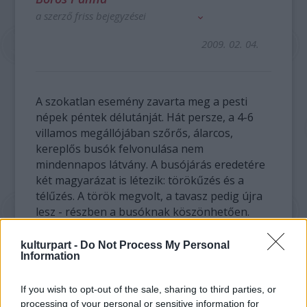
a szerző friss bejegyzései
2009. 02. 04.
A szokatlan esemény zavarta meg a pesti
népek péntek délutánját. Hát persze, a 4-6
villamos megállójában szőrős, álarcos,
kereplős busók felvonulása nem
mindennapos látvány. A busójárás eredetére
két magyarázat is létezik: törökűzés és a
télűzés. A török megvolt, a tavasz pedig újra
lesz - részben a busóknak köszönhetően.
A videó megtekintéséhez
Adobe Flash Player
kulturpart -
Do Not Process My Personal
Information
szükséges!
If you wish to opt-out of the sale, sharing to third parties, or
processing of your personal or sensitive information for