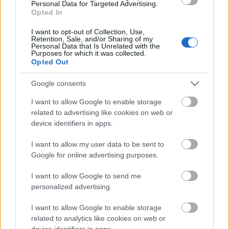
Personal Data for Targeted Advertising.
Opted In
I want to opt-out of Collection, Use,
Retention, Sale, and/or Sharing of my
Personal Data that Is Unrelated with the
Purposes for which it was collected.
Opted Out
„NEM TÖBB EZER EMBERRE UTAZUNK, HANEM
EGY VÁLOGATOTT TÁRSASÁGRA”
Google consents
I want to allow Google to enable storage
related to advertising like cookies on web or
device identifiers in apps.
A bejegyzés trackback címe:
https://kulturpart.hu/api/trackback/id/7841680
I want to allow my user data to be sent to
Kommentek:
Google for online advertising purposes.
A hozzászólások a
vonatkozó jogszabályok
értelmében felhasználói tartalomnak
minősülnek, értük a
szolgáltatás technikai
üzemeltetője semmilyen felelősséget
I want to allow Google to send me
nem vállal, azokat nem ellenőrzi. Kifogás esetén forduljon a blog szerkesztőjéhez.
personalized advertising.
Részletek a
Felhasználási feltételekben
és az
adatvédelmi tájékoztatóban
.
I want to allow Google to enable storage
related to analytics like cookies on web or
device identifiers in apps.