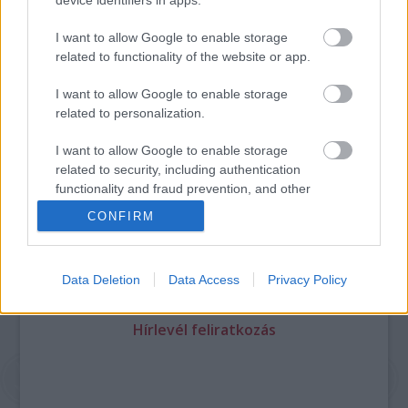
I want to allow Google to enable storage
related to functionality of the website or app.
Legolvasottabb
I want to allow Google to enable storage
Megdöbbentő fotók a néptelen fővárosról
related to personalization.
Top 10: ezek a legjobb szerelmes filmek
A 10 legütősebb drogos film
I want to allow Google to enable storage
Megjöttek a meztelen hősnők
related to security, including authentication
Meztelenség és anatómia
functionality and fraud prevention, and other
A forradalom egy holland fotós szemével
user protection.
CONFIRM
A legizgalmasabb fotók 2015-ből
Meztelen fővárosiak
Készülőben a nagy meztelen album
Nézd meg a 48-as szabadságharc hőseiről készült
Data Deletion
Data Access
Privacy Policy
fotókat!
Hírlevél feliratkozás