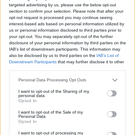
targeted advertising by us, please use the below opt-out
section to confirm your selection. Please note that after your
Folk
Mozgópart
opt-out request is processed you may continue seeing
interest-based ads based on personal information utilized by
us or personal information disclosed to third parties prior to
your opt-out. You may separately opt-out of the further
disclosure of your personal information by third parties on the
IAB’s list of downstream participants. This information may
also be disclosed by us to third parties on the
IAB’s List of
Downstream Participants
that may further disclose it to other
SZAVAKKAL FESTENI
third parties.
Please note that this website/app uses one or more Google
Personal Data Processing Opt Outs
services and may gather and store information including but
not limited to your visit or usage behaviour. You may click to
I want to opt-out of the Sharing of my
personal data.
grant or deny consent to Google and its third-party tags to
Opted In
use your data for below specified purposes in below Google
consent section.
I want to opt-out of the Sale of my
Personal Data.
„AZ EMBERT EMBERRÉ TETTE…” – VASÁRNAP
Opted In
ZÁRT A DOMBOS FEST
I want to opt-out of processing my