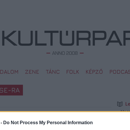
ODALOM
ZENE
TÁNC
FOLK
KÉPZŐ
PODCA
SE-RA
L
Megd
Top 1
2009. 02. 04.
 -
Do Not Process My Personal Information
A 10 
Megj