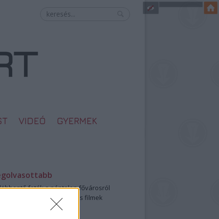
ST
VIDEÓ
GYERMEK
egolvasottabb
öbbentő fotók a néptelen fővárosról
0: ezek a legjobb szerelmes filmek
legütősebb drogos film
öttek a meztelen hősnők