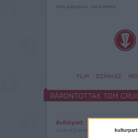
2026. augusztus 6. – Berta, Bettina
FILM
SZÍNHÁZ
IR
RÁRONTOTTAK TOM CRUI
Kultúrpart
a szerző friss bejegyzései
kulturpart