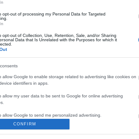
In
to opt-out of processing my Personal Data for Targeted
ing.
In
o opt-out of Collection, Use, Retention, Sale, and/or Sharing
ersonal Data that Is Unrelated with the Purposes for which it
lected.
Out
consents
o allow Google to enable storage related to advertising like cookies on
„NEM TÖBB
BÉRLETTEL A
HATÁRTALANUL
EZER EMBERRE
ZENEAKADÉMIÁRA
A FITOS DEZSŐ
evice identifiers in apps.
UTAZUNK,
TÁRSULATTAL
HANEM EGY
o allow my user data to be sent to Google for online advertising
VÁLOGATOTT
s.
TÁRSASÁGRA”
to allow Google to send me personalized advertising.
CONFIRM
o allow Google to enable storage related to analytics like cookies on
/7841906
evice identifiers in apps.