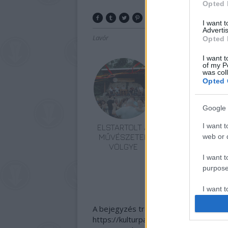
Opted 
I want 
Advertis
Lavór
Opted 
I want t
of my P
was col
Opted 
Google 
I want t
ELSTARTOLT A
AZ EMBERSÉG
MŰVÉSZETEK
ÜNNEPE
web or d
VÖLGYE
I want t
purpose
I want 
A bejegyzés trackback címe:
I want t
https://kulturpart.hu/api/trackback/id
web or d