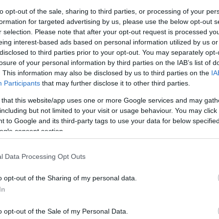
Mezt
to opt-out of the sale, sharing to third parties, or processing of your per
A fo
ékoztatója rajongói klubbá alakult át.
formation for targeted advertising by us, please use the below opt-out s
A leg
r selection. Please note that after your opt-out request is processed y
Mezt
eing interest-based ads based on personal information utilized by us or
y újságíró azt mondta: megígérte az
Kész
disclosed to third parties prior to your opt-out. You may separately opt-
 közös fotót
Nézd
losure of your personal information by third parties on the IAB’s list of
készü
e a színész azonnal
. This information may also be disclosed by us to third parties on the
IA
többen kihasználták,
Hírle
Participants
that may further disclose it to other third parties.
 that this website/app uses one or more Google services and may gath
including but not limited to your visit or usage behaviour. You may click 
megfékezni.
 to Google and its third-party tags to use your data for below specifi
, azért jól érezte
ogle consent section.
bár néha nemigen
merikai országok
l Data Processing Opt Outs
o opt-out of the Sharing of my personal data.
g az újságírók
In
angót - ami
na nemzeti tánca.
o opt-out of the Sale of my Personal Data.