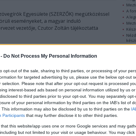
Mezt
A fo
zövegírók Egyesülete (SZERZŐK) megütközéssel
A leg
körüli eseményeket, a magyar induló
Mezt
ervezet vezetője, Czutor Zoltán tájékoztatta
Kész
Nézd
készü
urópa-szerte népszerű dalverseny nemzeti
Hírle
szágon miért zárt ajtók mögött bonyolítják le. Az
 -
Do Not Process My Personal Information
emzetek közötti dalok versenyeztetése lenne,
hivatott" - áll a közleményben.
to opt-out of the sale, sharing to third parties, or processing of your per
 Szulák Andrea előadóművész, Lengyel Zsolt
formation for targeted advertising by us, please use the below opt-out s
r selection. Please note that after your opt-out request is processed y
lnökségi tagja, Gundel Takács Gábor műsorvezető
eing interest-based ads based on personal information utilized by us or
 szerdán úgy döntött, hogy Tompos Kátya, a
disclosed to third parties prior to your opt-out. You may separately opt-
seli Magyarországot a májusi moszkvai Eurovíziós
losure of your personal information by third parties on the IAB’s list of
yos csónak című dalával.
. This information may also be disclosed by us to third parties on the
IA
Participants
that may further disclose it to other third parties.
 az MTV pályázatára jelentkezett 105 előadó közül
 Márk) visszalépett a jelöléstől, miután kiderült: az
 that this website/app uses one or more Google services and may gath
including but not limited to your visit or usage behaviour. You may click 
dal, a svéd Figge Boström szerzeménye korábban