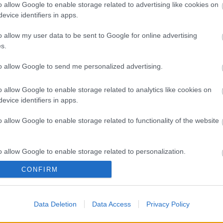
o allow Google to enable storage related to advertising like cookies on
övegírók Egyesülete, a SZERZŐK tavaly
evice identifiers in apps.
zámláló egyesület elnöke a Belmondo zenekar
bbek között Presser Gábor, Lovasi András, Pély
o allow my user data to be sent to Google for online advertising
s.
áté és Mester Tamás. A SZERZŐK legfontosabb
inek népszerűsítése.
to allow Google to send me personalized advertising.
o allow Google to enable storage related to analytics like cookies on
evice identifiers in apps.
o allow Google to enable storage related to functionality of the website
o allow Google to enable storage related to personalization.
CONFIRM
o allow Google to enable storage related to security, including
cation functionality and fraud prevention, and other user protection.
AZ EMBERSÉG
„AZ EMBERT
ETNOFON AZ I.
Data Deletion
Data Access
Privacy Policy
ÜNNEPE
EMBERRÉ
ONIFESZT-EN
TETTE…” –