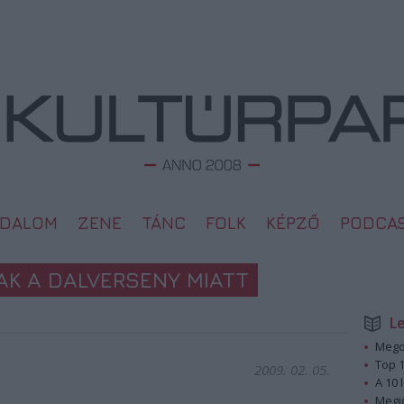
ODALOM
ZENE
TÁNC
FOLK
KÉPZŐ
PODCA
AK A DALVERSENY MIATT
L
Megd
Top 1
2009. 02. 05.
A 10 
Megj