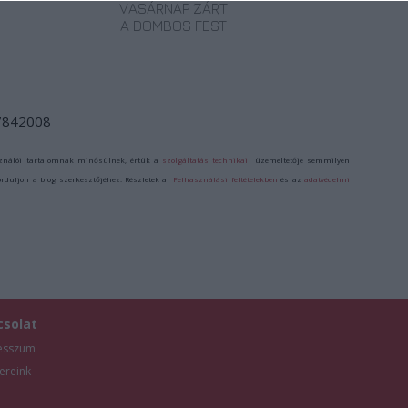
VASÁRNAP ZÁRT
A DOMBOS FEST
/7842008
ználói tartalomnak minősülnek, értük a
szolgáltatás technikai
üzemeltetője semmilyen
forduljon a blog szerkesztőjéhez. Részletek a
Felhasználási feltételekben
és az
adatvédelmi
csolat
esszum
ereink