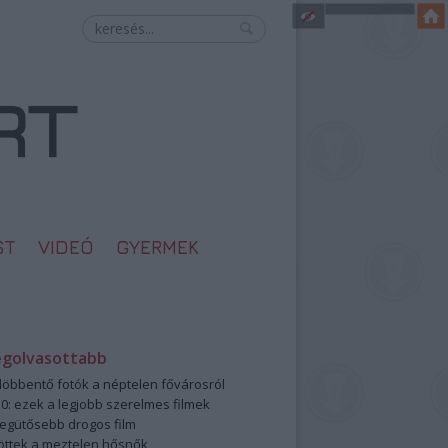
ST
VIDEÓ
GYERMEK
egolvasottabb
öbbentő fotók a néptelen fővárosról
0: ezek a legjobb szerelmes filmek
legütősebb drogos film
öttek a meztelen hősnők