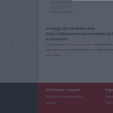
HANEM EGY
VÁLOGATOTT
TÁRSASÁGRA”
A bejegyzés trackback címe:
https://kulturpart.hu/api/trackback/id
Kommentek:
A hozzászólások a
vonatkozó jogszabályok
értelmében felhas
felelősséget nem vállal, azokat nem ellenőrzi. Kifogás esetén 
tájékoztatóban
.
Kultúrpart Csoport
Kap
Kultúrpart Kommunikáció
Impr
Rólunk
Partn