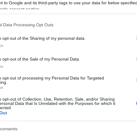
 to Google and its third-party tags to use your data for below specifi
ós műsorban, s így nem felel meg az eurovíziós
ogle consent section.
módszerek kapcsán felhívta a figyelmet arra, hogy
l Data Processing Opt Outs
művészek, heteket, hónapokat dolgoztak a
o opt-out of the Sharing of my personal data.
 rangsorolást olyan zsűri végezte, amely vélhetően
In
gy méltó módon véleményt alkothasson a szerzők
o opt-out of the Sale of my Personal Data.
In
t a rendelkezésre álló információk szerint néhány
 A Magyar Könnyűzeneszerzők és Szövegírók
to opt-out of processing my Personal Data for Targeted
, hogy a zsűri kiválasztásánál a megfelelő szakmai
ing.
In
ben kiemelik: Magyarországot magyar szerzemény
o opt-out of Collection, Use, Retention, Sale, and/or Sharing
a közönség és a szakma teljes kizárásával történt,
ersonal Data that Is Unrelated with the Purposes for which it
lected.
e és joga ezeket a szerzeményeket megismerni.
Out
yék lehetővé a dalok megismerését és nyilvános
ny hírnevéhez méltó keretek között, akár utólag
consents